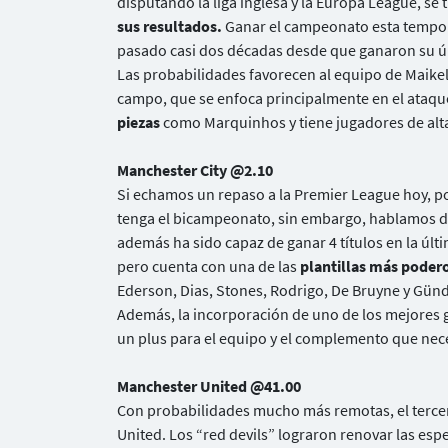
disputando la liga inglesa y la Europa League, se
sus resultados.
Ganar el campeonato esta tempor
pasado casi dos décadas desde que ganaron su úl
Las probabilidades favorecen al equipo de Maikel A
campo, que se enfoca principalmente en el ataq
piezas
como Marquinhos y tiene jugadores de alta
Manchester City @2.10
Si echamos un repaso a la Premier League hoy, p
tenga el bicampeonato, sin embargo, hablamos de
además ha sido capaz de ganar 4 títulos en la últ
pero cuenta con una de las
plantillas más podero
Ederson, Dias, Stones, Rodrigo, De Bruyne y Gü
Además, la incorporación de uno de los mejores 
un plus para el equipo y el complemento que nec
Manchester United @41.00
Con probabilidades mucho más remotas, el tercer
United. Los “red devils” lograron renovar las e