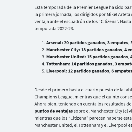
Esta temporada de la Premier League ha sido bast
la primera jornada, los dirigidos por Mikel Artet
ventaja ante el escuadrón de los “Citizens”. Hasta 
temporada 2022-23:
Arsenal: 20 partidos ganados, 3 empates, 3
Manchester City: 18 partidos ganados, 4 e
Manchester United: 15 partidos ganados, 4
Tottenham: 14 partidos ganados, 3 empates
Liverpool: 12 partidos ganados, 6 empates,
Desde el primero hasta el cuarto puesto de la tabl
Champions League, mientras que el quinto conseg
Ahora bien, teniendo en cuenta los resultados de
puntos de ventajas
sobre el Manchester City (el 
mientras que los “Citizena” parecen haberse esta
Manchester United, el Tottenham y el Liverpool e