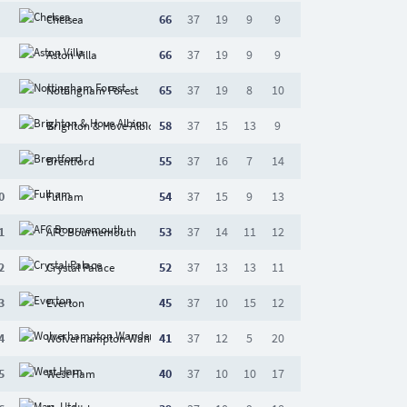
66
37
19
9
9
Chelsea
66
37
19
9
9
Aston Villa
65
37
19
8
10
Nottingham Forest
58
37
15
13
9
Brighton & Hove Albion
55
37
16
7
14
Brentford
0
54
37
15
9
13
Fulham
1
53
37
14
11
12
AFC Bournemouth
2
52
37
13
13
11
Crystal Palace
3
45
37
10
15
12
Everton
4
41
37
12
5
20
Wolverhampton Wanderers
5
40
37
10
10
17
West Ham