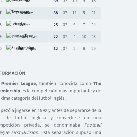
6
39
37
10
9
18
Man. Utd
7
38
37
11
5
21
Tottenham
8
25
37
6
7
24
Leicester
9
22
37
4
10
23
Ipswich Town
0
12
37
2
6
29
Southampton
FORMACIÓN
a
Premier League
, también conocida como
The
emiership
es la competición más importante y de
xima categoría del futbol inglés.
pezó a jugarse en 1992 y antes de separarse de la
ga de futbol inglesa y convertirse en una
mpetición privada, se denominaba
Football
ague First Division
. Esta separación supuso una