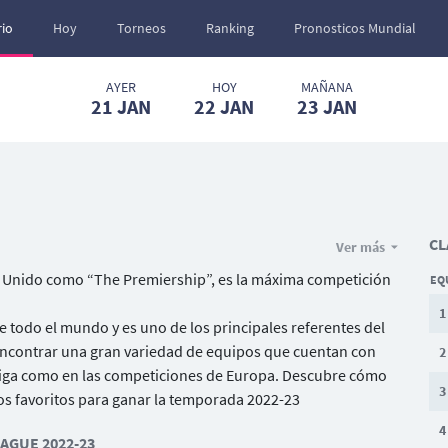
io
Hoy
Torneos
Ranking
Pronosticos Mundial
AYER
HOY
MAÑANA
21
JAN
22
JAN
23
JAN
CL
Ver más
o Unido como “The Premiership”, es la máxima competición
EQ
1
de todo el mundo y es uno de los principales referentes del
 encontrar una gran variedad de equipos que cuentan con
2
en liga como en las competiciones de Europa. Descubre cómo
3
los favoritos para ganar la temporada 2022-23
4
EAGUE 2022-23