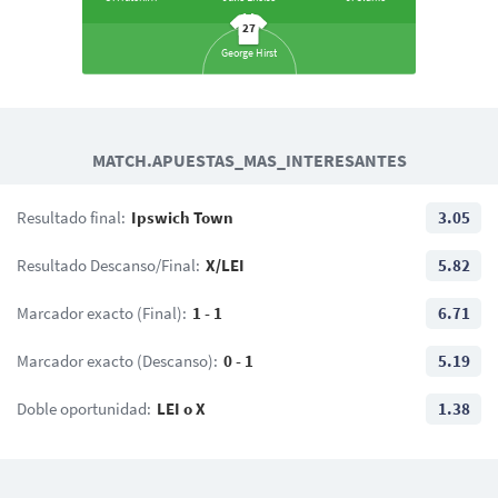
27
George Hirst
9
Jamie Vardy
MATCH.APUESTAS_MAS_INTERESANTES
11
18
35
24
6
B. El Khannouss
Jordan Ayew
Kasey Mcateer
B. Soumaré
W. Ndidi
Resultado final:
Ipswich Town
3.05
33
2
3
4
Luke Thomas
James Justin
Resultado Descanso/Final:
X/LEI
5.82
Wout Faes
Conor Coady
41
Marcador exacto (Final):
1 - 1
6.71
J. Stolarczyk
Marcador exacto (Descanso):
0 - 1
5.19
Doble oportunidad:
LEI o X
1.38