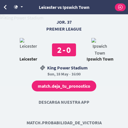
Leicester vs Ipswich Town
JOR. 37
PREMIER LEAGUE
2
-
0
Leicester
Ipswich Town
King Power Stadium
Sun, 18 May - 16:00
match.deja_tu_pronostico
DESCARGA NUESTRA APP
MATCH.PROBABILIDAD_DE_VICTORIA