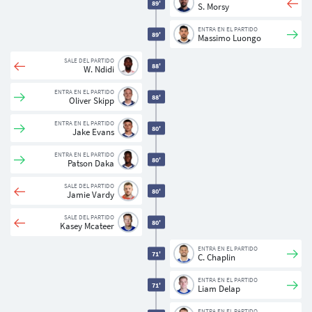
89'
S. Morsy
ENTRA EN EL PARTIDO
89'
Massimo Luongo
SALE DEL PARTIDO
88'
W. Ndidi
ENTRA EN EL PARTIDO
88'
Oliver Skipp
ENTRA EN EL PARTIDO
80'
Jake Evans
ENTRA EN EL PARTIDO
80'
Patson Daka
SALE DEL PARTIDO
80'
Jamie Vardy
SALE DEL PARTIDO
80'
Kasey Mcateer
ENTRA EN EL PARTIDO
71'
C. Chaplin
ENTRA EN EL PARTIDO
71'
Liam Delap
ENTRA EN EL PARTIDO