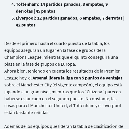
Tottenham: 14 partidos ganados, 3 empates, 9
derrotas | 45 puntos
Liverpool: 12 partidos ganados, 6 empates, 7 derrotas |
42 puntos
Desde el primero hasta el cuarto puesto de la tabla, los
equipos aseguran un lugar en la fase de grupos de la
Champions League, mientras que el quinto conseguirá una
plaza en la fase de grupos de Europa.
Ahora bien, teniendo en cuenta los resultados de la Premier
League hoy, el
Arsenal lidera la liga con 5 puntos de ventajas
sobre el Manchester City (el vigente campeón), el equipo está
jugando a un gran nivel, mientras que los “Citizena” parecen
haberse estancado en el segundo puesto. No obstante, las
cosas para el Manchester United, el Tottenham y el Liverpool
están bastante reñidas.
Además de los equipos que lideran la tabla de clasificación de