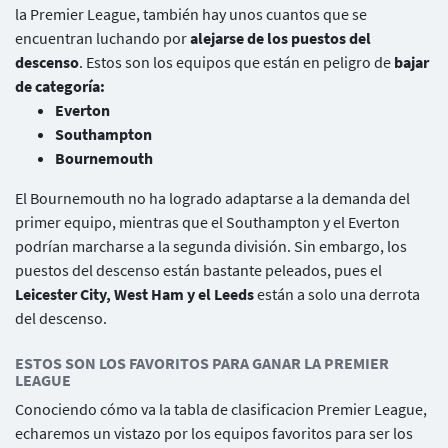
la Premier League, también hay unos cuantos que se
encuentran luchando por
alejarse de los puestos del
descenso
. Estos son los equipos que están en peligro de
bajar
de categoría:
Everton
Southampton
Bournemouth
El Bournemouth no ha logrado adaptarse a la demanda del
primer equipo, mientras que el Southampton y el Everton
podrían marcharse a la segunda división. Sin embargo, los
puestos del descenso están bastante peleados, pues el
Leicester City, West Ham y el Leeds
están a solo una derrota
del descenso.
ESTOS SON LOS FAVORITOS PARA GANAR LA PREMIER
LEAGUE
Conociendo cómo va la tabla de clasificacion Premier League,
echaremos un vistazo por los equipos favoritos para ser los