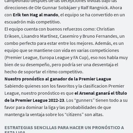
campeonato después de las decepciones vividas bajo las
direcciones de Ole Gunnar Solskjaer y Ralf Rangnick. Ahora
con
Erik ten Hag al mando
, el equipo se ha convertido en un
escuadrón más competitivo.
El equipo cuenta con buenos refuerzos como: Christian
Eriksen, Lisandro Martínez, Casemiro y Bruno Fernandes, un
combo perfecto para estar entre los mejores. Además, es un
equipo que se mantiene con vida en varias competiciones
(Premier League, Europa League y FA Cup), eso nos habla muy
bien de su desempeño, pero podría ser una desventaja el
hecho de soportar el ritmo competitivo.
Nuestro pronóstico al ganador de la Premier League
Sabiendo quienes son los favoritos y la clasificacion Premier
League, nuestro pronóstico es que
el Arsenal ganará el título
de la Premier League 2022-23
. Los “gunners” tienen todo a su
favor para dominar la liga y las probabilidades de que
mantenga la ventaja sobre los “citizens” son altas.
ESTRATEGIAS SENCILLAS PARA HACER UN PRONÓSTICO A
ESTA LIGA