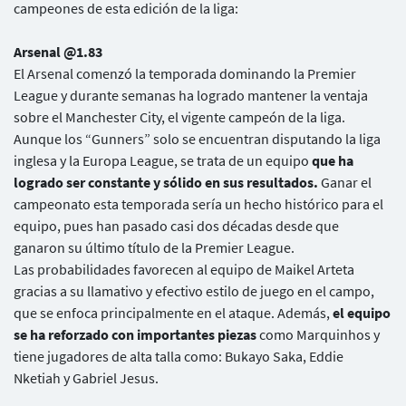
campeones de esta edición de la liga:
Arsenal @1.83
El Arsenal comenzó la temporada dominando la Premier
League y durante semanas ha logrado mantener la ventaja
sobre el Manchester City, el vigente campeón de la liga.
Aunque los “Gunners” solo se encuentran disputando la liga
inglesa y la Europa League, se trata de un equipo
que ha
logrado ser constante y sólido en sus resultados.
Ganar el
campeonato esta temporada sería un hecho histórico para el
equipo, pues han pasado casi dos décadas desde que
ganaron su último título de la Premier League.
Las probabilidades favorecen al equipo de Maikel Arteta
gracias a su llamativo y efectivo estilo de juego en el campo,
que se enfoca principalmente en el ataque. Además,
el equipo
Usuarios
se ha reforzado con importantes piezas
como Marquinhos y
tiene jugadores de alta talla como: Bukayo Saka, Eddie
Nketiah y Gabriel Jesus.