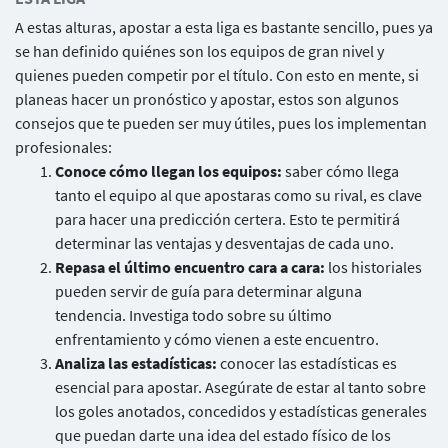
A estas alturas, apostar a esta liga es bastante sencillo, pues ya
se han definido quiénes son los equipos de gran nivel y
quienes pueden competir por el título. Con esto en mente, si
planeas hacer un pronóstico y apostar, estos son algunos
consejos que te pueden ser muy útiles, pues los implementan
profesionales:
Conoce cómo llegan los equipos:
saber cómo llega
tanto el equipo al que apostaras como su rival, es clave
para hacer una predicción certera. Esto te permitirá
determinar las ventajas y desventajas de cada uno.
Repasa el último encuentro cara a cara:
los historiales
pueden servir de guía para determinar alguna
tendencia. Investiga todo sobre su último
enfrentamiento y cómo vienen a este encuentro.
Analiza las estadísticas:
conocer las estadísticas es
esencial para apostar. Asegúrate de estar al tanto sobre
los goles anotados, concedidos y estadísticas generales
que puedan darte una idea del estado físico de los