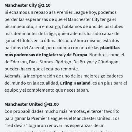
Manchester City @2.10
Si echamos un repaso a la Premier League hoy, podemos
perder las esperanzas de que el Manchester City tenga el
bicampeonato, sin embargo, hablamos de uno de los clubes
más dominantes de la liga, quien además ha sido capaz de
ganar 4 títulos en la última década. Ahora mismo, está dos
partidos del Arsenal, pero cuenta con una de las
plantillas
más poderosas de Inglaterra y de Europa
. Nombres como el
de Ederson, Dias, Stones, Rodrigo, De Bruyne y Gündogan
pueden hacer que el equipo remonte.
Además, la incorporación de uno de los mejores goleadores
del mundo en la actualidad,
Erling Haaland
, es un plus para el
equipo y el complemento que necesitaban.
Manchester United @41.00
Con probabilidades mucho más remotas, el tercer favorito
para ganar la Premier League es el Manchester United. Los
“red devils” lograron renovar las esperanzas de un