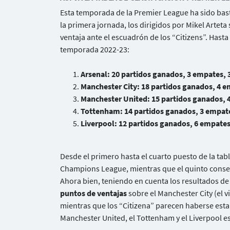
Esta temporada de la Premier League ha sido bast
la primera jornada, los dirigidos por Mikel Artet
ventaja ante el escuadrón de los “Citizens”. Hasta 
temporada 2022-23:
Arsenal: 20 partidos ganados, 3 empates, 3
Manchester City: 18 partidos ganados, 4 e
Manchester United: 15 partidos ganados, 4
Tottenham: 14 partidos ganados, 3 empates
Liverpool: 12 partidos ganados, 6 empates,
Desde el primero hasta el cuarto puesto de la tabl
Champions League, mientras que el quinto conseg
Ahora bien, teniendo en cuenta los resultados de
puntos de ventajas
sobre el Manchester City (el 
mientras que los “Citizena” parecen haberse esta
Manchester United, el Tottenham y el Liverpool e