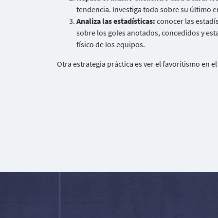
tendencia. Investiga todo sobre su último 
Analiza las estadísticas:
conocer las estadís
sobre los goles anotados, concedidos y est
físico de los equipos.
Otra estrategia práctica es ver el favoritismo en