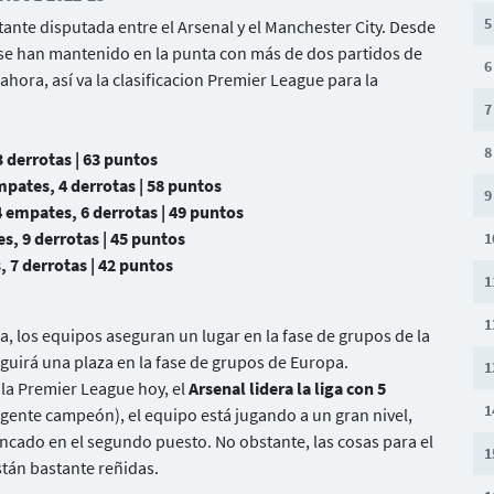
5
ante disputada entre el Arsenal y el Manchester City. Desde
a se han mantenido en la punta con más de dos partidos de
6
ahora, así va la clasificacion Premier League para la
7
8
 derrotas | 63 puntos
mpates, 4 derrotas | 58 puntos
9
 empates, 6 derrotas | 49 puntos
, 9 derrotas | 45 puntos
1
 7 derrotas | 42 puntos
1
1
a, los equipos aseguran un lugar en la fase de grupos de la
uirá una plaza en la fase de grupos de Europa.
1
 la Premier League hoy, el
Arsenal lidera la liga con 5
1
vigente campeón), el equipo está jugando a un gran nivel,
ncado en el segundo puesto. No obstante, las cosas para el
1
stán bastante reñidas.