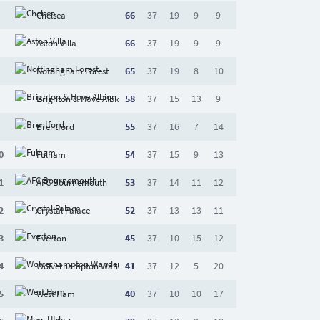
66
37
19
9
9
Chelsea
66
37
19
9
9
Aston Villa
65
37
19
8
10
Nottingham Forest
58
37
15
13
9
Brighton & Hove Albion
55
37
16
7
14
Brentford
0
54
37
15
9
13
Fulham
1
53
37
14
11
12
AFC Bournemouth
2
52
37
13
13
11
Crystal Palace
3
45
37
10
15
12
Everton
4
41
37
12
5
20
Wolverhampton Wanderers
5
40
37
10
10
17
West Ham