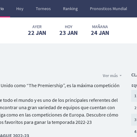
io
Hoy
Torneos
Ranking
Pronosticos Mundial
AYER
HOY
MAÑANA
22
JAN
23
JAN
24
JAN
CL
Ver más
o Unido como “The Premiership”, es la máxima competición
EQ
1
de todo el mundo y es uno de los principales referentes del
 encontrar una gran variedad de equipos que cuentan con
2
en liga como en las competiciones de Europa. Descubre cómo
3
los favoritos para ganar la temporada 2022-23
4
EAGUE 2022-23