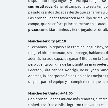
disputando la liga inglesa y la Europa League, se
sus resultados.
Ganar el campeonato esta tempor
pasado casi dos décadas desde que ganaron su úl
Las probabilidades favorecen al equipo de Maikel A
campo, que se enfoca principalmente en el ataq
piezas
como Marquinhos y tiene jugadores de alta
Manchester City @2.10
Si echamos un repaso a la Premier League hoy, p
tenga el bicampeonato, sin embargo, hablamos de
además ha sido capaz de ganar 4 títulos en la últ
pero cuenta con una de las
plantillas más podero
Ederson, Dias, Stones, Rodrigo, De Bruyne y Gü
Además, la incorporación de uno de los mejores 
un plus para el equipo y el complemento que nec
Manchester United @41.00
Con probabilidades mucho más remotas, el tercer
United. Los “red devils” lograron renovar las e