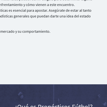
enfrentamiento y cómo vienen a este encuentro.
ticas es esencial para apostar. Asegúrate de estar al tanto
adísticas generales que puedan darte una idea del estado
 el mercado y su comportamiento.
¿Qué es Pronósticos Fútbol?