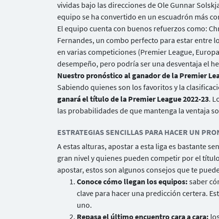
vividas bajo las direcciones de Ole Gunnar Solskj
equipo se ha convertido en un escuadrón más co
El equipo cuenta con buenos refuerzos como: Chr
Fernandes, un combo perfecto para estar entre l
en varias competiciones (Premier League, Europa
desempeño, pero podría ser una desventaja el he
Nuestro pronóstico al ganador de la Premier Le
Sabiendo quienes son los favoritos y la clasific
ganará el título de la Premier League 2022-23
. L
las probabilidades de que mantenga la ventaja sob
ESTRATEGIAS SENCILLAS PARA HACER UN PRON
A estas alturas, apostar a esta liga es bastante s
gran nivel y quienes pueden competir por el títul
apostar, estos son algunos consejos que te puede
Conoce cómo llegan los equipos:
saber cóm
clave para hacer una predicción certera. Es
uno.
Repasa el último encuentro cara a cara:
lo