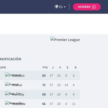
ES
ACCEDER
ASIFICACIÓN
UIPO
PTS
J
V
E
D
83
37
25
8
4
Liverpool
71
37
19
14
4
Arsenal
68
37
20
8
9
Man. City
66
37
20
6
11
Newcastle