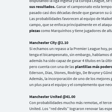
disputando la liga inglesa y la Europa League, se
sus resultados.
Ganar el campeonato esta tempor
pasado casi dos décadas desde que ganaron su úl
Las probabilidades favorecen al equipo de Maikel A
campo, que se enfoca principalmente en el ataq
piezas
como Marquinhos y tiene jugadores de alta
Manchester City @2.10
Si echamos un repaso a la Premier League hoy, p
tenga el bicampeonato, sin embargo, hablamos de
además ha sido capaz de ganar 4 títulos en la últ
pero cuenta con una de las
plantillas más podero
Ederson, Dias, Stones, Rodrigo, De Bruyne y Gü
Además, la incorporación de uno de los mejores 
un plus para el equipo y el complemento que nec
Manchester United @41.00
Con probabilidades mucho más remotas, el tercer
United. Los “red devils” lograron renovar las e