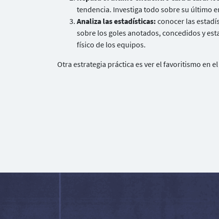
tendencia. Investiga todo sobre su último 
Analiza las estadísticas:
conocer las estadís
sobre los goles anotados, concedidos y est
físico de los equipos.
Otra estrategia práctica es ver el favoritismo en