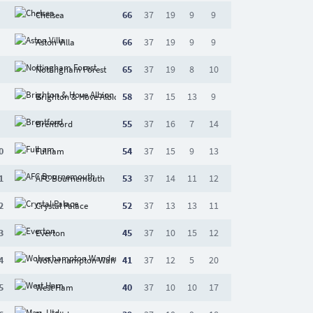
66
37
19
9
9
Chelsea
66
37
19
9
9
Aston Villa
65
37
19
8
10
Nottingham Forest
58
37
15
13
9
Brighton & Hove Albion
55
37
16
7
14
Brentford
0
54
37
15
9
13
Fulham
1
53
37
14
11
12
AFC Bournemouth
2
52
37
13
13
11
Crystal Palace
3
45
37
10
15
12
Everton
4
41
37
12
5
20
Wolverhampton Wanderers
5
40
37
10
10
17
West Ham