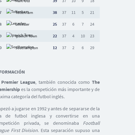
6
39
37
10
9
18
Man. Utd
7
38
37
11
5
21
Tottenham
8
25
37
6
7
24
Leicester
9
22
37
4
10
23
Ipswich Town
0
12
37
2
6
29
Southampton
FORMACIÓN
a
Premier League
, también conocida como
The
emiership
es la competición más importante y de
xima categoría del futbol inglés.
pezó a jugarse en 1992 y antes de separarse de la
ga de futbol inglesa y convertirse en una
mpetición privada, se denominaba
Football
ague First Division
. Esta separación supuso una