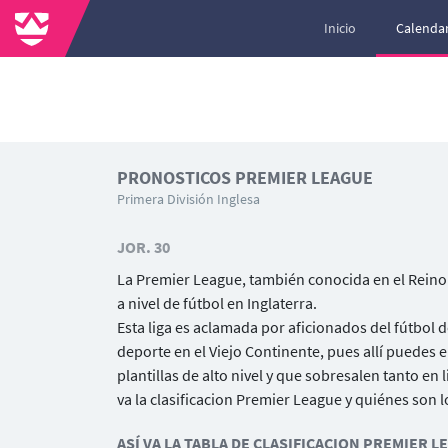
Inicio
Calendar
PRONOSTICOS PREMIER LEAGUE
Primera División Inglesa
JOR. 30
La Premier League, también conocida en el Rein
a nivel de fútbol en Inglaterra.
Esta liga es aclamada por aficionados del fútbol 
deporte en el Viejo Continente, pues allí puedes
plantillas de alto nivel y que sobresalen tanto 
va la clasificacion Premier League y quiénes son 
ASÍ VA LA TABLA DE CLASIFICACION PREMIER L