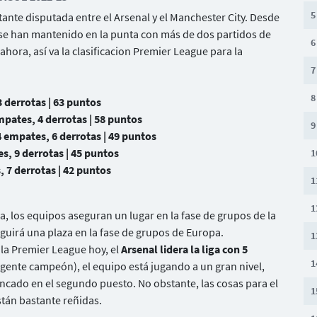
5
ante disputada entre el Arsenal y el Manchester City. Desde
a se han mantenido en la punta con más de dos partidos de
6
ahora, así va la clasificacion Premier League para la
7
8
 derrotas | 63 puntos
mpates, 4 derrotas | 58 puntos
9
 empates, 6 derrotas | 49 puntos
, 9 derrotas | 45 puntos
1
 7 derrotas | 42 puntos
1
1
a, los equipos aseguran un lugar en la fase de grupos de la
uirá una plaza en la fase de grupos de Europa.
1
 la Premier League hoy, el
Arsenal lidera la liga con 5
1
vigente campeón), el equipo está jugando a un gran nivel,
ncado en el segundo puesto. No obstante, las cosas para el
1
stán bastante reñidas.