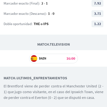
Marcador exacto (Final):
2 - 1
7.92
Mark Flekken
Marcador exacto (Descanso):
1 - 0
3.71
Doble oportunidad:
THE o IPS
1.22
MATCH.TELEVISION
16:00
DAZN
MATCH.ULTIMOS_ENFRENTAMIENTOS
El Brentford viene de perder contra el Manchester United (2 -
1) que jugo como visitante, en el caso del Ipswich Town, viene
de perder contra el Everton (0 - 2) que se disputó en casa.