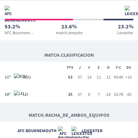
53.2%
23.6%
23.2%
AFC Bournemouth
match.empate
Leicester
MATCH.CLASIFICACION
PTS
J
V
E
D
F:C
DG
11º
53
37
14
11
12
56:46
+10
BOU
18º
25
37
6
7
24
33:78
-45
LEI
MATCH.RACHA_DE_AMBOS_EQUIPOS
AFC BOURNEMOUTH
LEICESTER