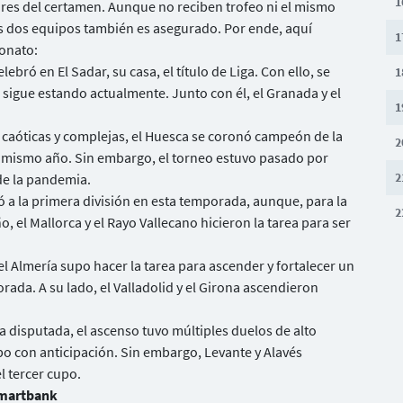
1
s del certamen. Aunque no reciben trofeo ni el mismo
s dos equipos también es asegurado. Por ende, aquí
1
onato:
bró en El Sadar, su casa, el título de Liga. Con ello, se
1
l sigue estando actualmente. Junto con él, el Granada y el
1
caóticas y complejas, el Huesca se coronó campeón de la
2
l mismo año. Sin embargo, el torneo estuvo pasado por
2
de la pandemia.
ó a la primera división en esta temporada, aunque, para la
2
, el Mallorca y el Rayo Vallecano hicieron la tarea para ser
el Almería supo hacer la tarea para ascender y fortalecer un
ada. A su lado, el Valladolid y el Girona ascendieron
 disputada, el ascenso tuvo múltiples duelos de alto
o con anticipación. Sin embargo, Levante y Alavés
 tercer cupo.
 Smartbank