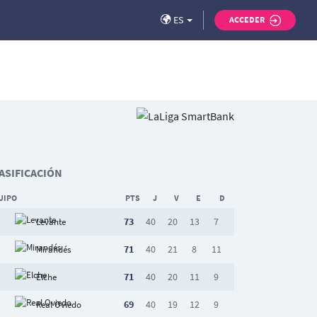
ES
ACCEDER
ASIFICACIÓN
UIPO
PTS
J
V
E
D
73
40
20
13
7
Levante
71
40
21
8
11
Mirandés
71
40
20
11
9
Elche
69
40
19
12
9
Real Oviedo