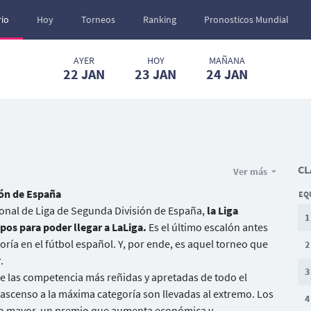
io
Hoy
Torneos
Ranking
Pronosticos Mundial
AYER
HOY
MAÑANA
22
JAN
23
JAN
24
JAN
CL
Ver más
ión de España
EQ
nal de Liga de Segunda División de España,
la Liga
1
pos para poder llegar a LaLiga.
Es el último escalón antes
ría en el fútbol español. Y, por ende, es aquel torneo que
2
.
3
e las competencia más reñidas y apretadas de todo el
 ascenso a la máxima categoría son llevadas al extremo. Los
4
io mayor, un premio que aumenta económica y