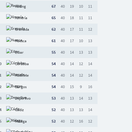
67
40
19
10
11
Racing
65
40
18
11
11
Almería
62
40
17
11
12
Granada
61
40
17
10
13
Huesca
55
40
14
13
13
Eibar
0
54
40
14
12
14
Córdoba
1
54
40
14
12
14
Albacete
2
54
40
15
9
16
Burgos
3
53
40
13
14
13
Deportivo
4
52
40
13
13
14
Cádiz
5
52
40
12
16
12
Málaga