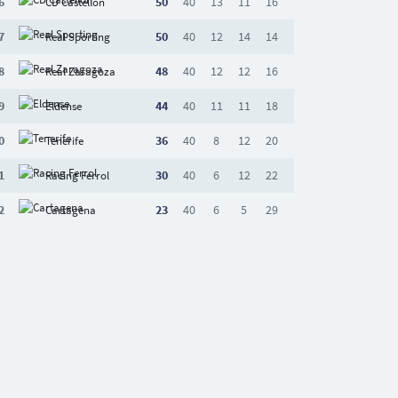
6
50
40
13
11
16
CD Castellón
7
50
40
12
14
14
Real Sporting
8
48
40
12
12
16
Real Zaragoza
9
44
40
11
11
18
Eldense
0
36
40
8
12
20
Tenerife
1
30
40
6
12
22
Racing Ferrol
2
23
40
6
5
29
Cartagena