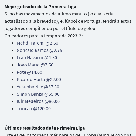
Mejor goleador de la Primeira Liga
Si no hay movimientos de último minuto (lo cual sería
actualizado a la brevedad), el fútbol de Portugal tendrá a estos
jugadores compitiendo por el título de goleo:
Goleadores para la temporada 2023-24
Mehdi Taremi @2.50
Goncalo Ramos @2.75
Fran Navarro @4.50
Joao Mario @7.50
Pote @14.00
Ricardo Horta @22.00
Yusupha Njie @37.50
Simon Banza @55.00
Iuir Medeiros @80.00
Trincao @120.00
Últimos resultados de la Primeira Liga
Este es de los torneos más parejos de Europa (aunque con dos