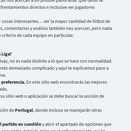
icas nos acercan a un posible panorama. Qué tanto se
nfrentamientos directos e inclusive ver jugadores
cosas interesantes… ver la mayor cantidad de fútbol de
es, comentarios y análisis también nos acercan, pero nada
criterio de cada equipo en particular.
 Liga?
ivas, no es nada distinto a lo que se hace con normalidad.
n reto demasiado complicado y aquí te explicamos paso a
iva.
 preferencia.
En este sitio web encontrarás las mejores
ado.
n su sitio web o aplicación se debe buscar la sección de
cción de
Portugal
, donde incluso se manejarán otras
l partido en cuestión
y abrir el apartado de opciones que