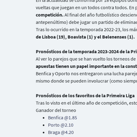
En la actualidad se conforma por 18 equipos dond
vueltas que juegan en un todos contra todos. En 
competición.
Al final del año futbolístico descie
antepenúltimo) debe jugar un partido de eliminac
Tras lo ocurrido en la temporada 2022-23, los m
de Lisboa (19), Boavista (1) y el Belenenses (1).
Pronósticos de la temporada 2023-2024 de la Pr
Al ver lo parejos que se han vuelto los torneos de
apuestas tienen un papel importante en la cons
Benfica y Oporto nos entregaron una lucha pareje
mismo donde se pueden involucrar (como siempre
Pronósticos de los favoritos de la Primeira Liga
Tras lo visto en el último año de competición, est
Ganador del torneo
Benfica @1.85
Porto @2.10
Braga @4.20