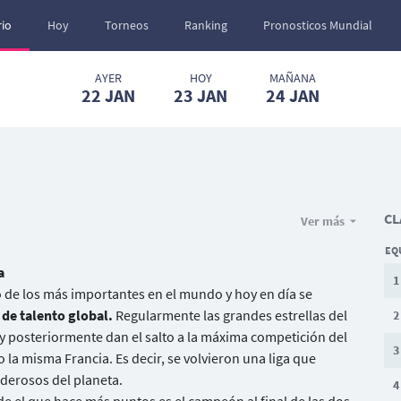
io
Hoy
Torneos
Ranking
Pronosticos Mundial
AYER
HOY
MAÑANA
22
JAN
23
JAN
24
JAN
CL
Ver más
EQ
a
1
o de los más importantes en el mundo y hoy en día se
de talento global.
Regularmente las grandes estrellas del
2
y posteriormente dan el salto a la máxima competición del
3
 la misma Francia. Es decir, se volvieron una liga que
derosos del planeta.
4