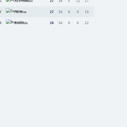
6
27
34
5
12
17
AVS Futebol
7
27
34
6
9
19
Farense
8
24
34
6
6
22
Boavista