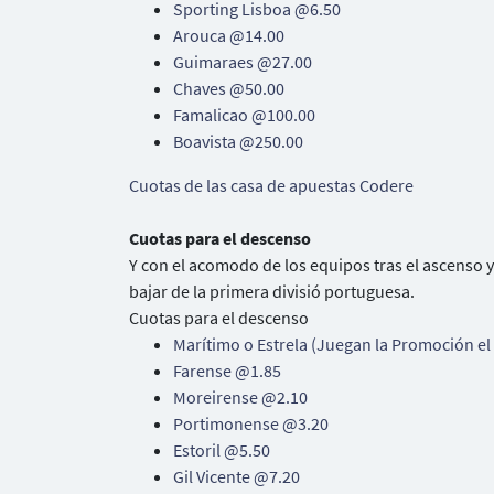
Sporting Lisboa @6.50
Arouca @14.00
Guimaraes @27.00
Chaves @50.00
Famalicao @100.00
Boavista @250.00
Cuotas de las casa de apuestas Codere
Cuotas para el descenso
Y con el acomodo de los equipos tras el ascenso 
bajar de la primera divisió portuguesa.
Cuotas para el descenso
Marítimo o Estrela (Juegan la Promoción el
Farense @1.85
Moreirense @2.10
Portimonense @3.20
Estoril @5.50
Gil Vicente @7.20