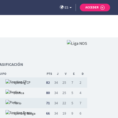
ES
ACCEDER
ASIFICACIÓN
UIPO
PTS
J
V
E
D
82
34
25
7
2
Sporting CP
80
34
25
5
4
Benfica
71
34
22
5
7
Porto
66
34
19
9
6
Sporting Braga