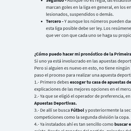
Segundo -
Aunque no es regla, las estadíst
marcan goles en la liga en general, en los e
lesionados, suspendidos o demás.
Tercero -
Y aunque los números pueden dar 
esta liga posible debe ser ley. Los resúmen
que ver con que cada uno se haga su propio 
¿Cómo puedo hacer mi pronóstico de la Primeira
Si uno ya está involucrado en las apuestas deport
Pero si alguien es nuevo en esto, no tiene ningú
paso el proceso para realizar una apuesta deport
1.- Primero debes
escoger tu casa de apuestas de
explicaciones de las mejores opciones en el merc
2.- Ya que se eligió el operador de preferencia, e
Apuestas Deportivas.
3.- De allí se busca
Fútbol
y posteriormente la se
competiciones como la segunda división la copa.
4.- Ya instalados ahí es tan sencillo como
buscar e