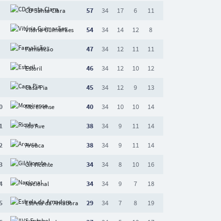
57
34
17
6
11
CD Santa Clara
54
34
14
12
8
Vitória Guimarães
47
34
12
11
11
Famalicão
46
34
12
10
12
Estoril
45
34
12
9
13
Casa Pia
0
40
34
10
10
14
Moreirense
1
38
34
9
11
14
Rio Ave
2
38
34
9
11
14
Arouca
3
34
34
8
10
16
Gil Vicente
4
34
34
9
7
18
Nacional
5
29
34
7
8
19
Estrela da Amadora