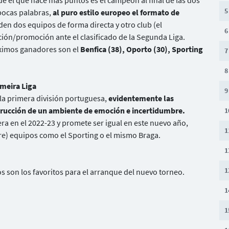
e el que hace más puntos es el campeón al final de las dos
5
pocas palabras,
al puro estilo europeo el formato de
nden dos equipos de forma directa y otro club (el
6
ión/promoción ante el clasificado de la Segunda Liga.
áximos ganadores son el
Benfica (38), Oporto (30), Sporting
7
8
imeira Liga
9
 la primera división portuguesa,
evidentemente las
trucción de un ambiente de emoción e incertidumbre.
1
ra en el 2022-23 y promete ser igual en este nuevo año,
1
) equipos como el Sporting o el mismo Braga.
1
1
os son los favoritos para el arranque del nuevo torneo.
1
1