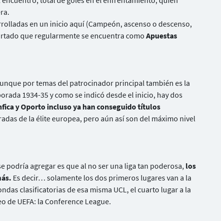
l encuentro, total de goles en el enfrentamiento, quién
ra.
arrolladas en un inicio aquí (Campeón, ascenso o descenso,
apartado que regularmente se encuentra como
Apuestas
aunque por temas del patrocinador principal también es la
orada 1934-35 y como se indicó desde el inicio, hay dos
fica y Oporto incluso ya han conseguido títulos
adas de la élite europea, pero aún así son del máximo nivel
 se podría agregar es que al no ser una liga tan poderosa,
los
más.
Es decir… solamente los dos primeros lugares van a la
ndas clasificatorias de esa misma UCL, el cuarto lugar a la
eo de UEFA: la Conference League.