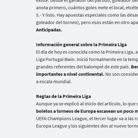
existe. Desde el ganador del partido, goleador de
anota primero, cuántos goles mete el local, etcéte
5.- Y listo. Hay apuestas especiales como las des
goleador del torneo), pero esos están en otro 
Anticipadas.
Información general sobre la Primeira Liga
El día de hoy es conocida como la Primeira Liga, 
Liga Portugal Bwin. Inició formalmente en la temp
grandes referentes del balompié de este país.
Ben
importantes a nivel continental.
No son consider
a escala mundial.
Reglas de la Primeira Liga
Aunque ya se explicó al inicio del artículo, lo que
boletos a torneos de Europa escasean un poco 
UEFA Champions League, el tercer lugar va a las ro
Europa League y los siguientes dos al nuevo torn