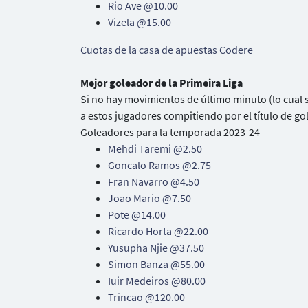
Rio Ave @10.00
Vizela @15.00
Cuotas de la casa de apuestas Codere
Mejor goleador de la Primeira Liga
Si no hay movimientos de último minuto (lo cual s
a estos jugadores compitiendo por el título de go
Goleadores para la temporada 2023-24
Mehdi Taremi @2.50
Goncalo Ramos @2.75
Fran Navarro @4.50
Joao Mario @7.50
Pote @14.00
Ricardo Horta @22.00
Yusupha Njie @37.50
Simon Banza @55.00
Iuir Medeiros @80.00
Trincao @120.00