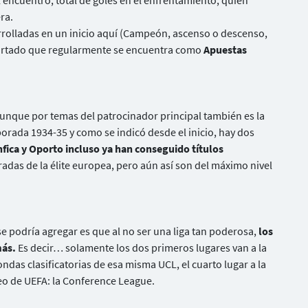
l encuentro, total de goles en el enfrentamiento, quién
ra.
arrolladas en un inicio aquí (Campeón, ascenso o descenso,
apartado que regularmente se encuentra como
Apuestas
aunque por temas del patrocinador principal también es la
orada 1934-35 y como se indicó desde el inicio, hay dos
fica y Oporto incluso ya han conseguido títulos
adas de la élite europea, pero aún así son del máximo nivel
 se podría agregar es que al no ser una liga tan poderosa,
los
más.
Es decir… solamente los dos primeros lugares van a la
ndas clasificatorias de esa misma UCL, el cuarto lugar a la
eo de UEFA: la Conference League.