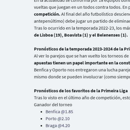
En la actualidad se conforma por 18 equipos dond
vueltas que juegan en un todos contra todos. En 
competición.
Al final del año futbolístico descie
antepenúltimo) debe jugar un partido de eliminac
Tras lo ocurrido en la temporada 2022-23, los m
de Lisboa (19), Boavista (1) y el Belenenses (1).
Pronósticos de la temporada 2023-2024 de la Pr
Al ver lo parejos que se han vuelto los torneos de
apuestas tienen un papel importante en la cons
Benfica y Oporto nos entregaron una lucha pareje
mismo donde se pueden involucrar (como siempre
Pronósticos de los favoritos de la Primeira Liga
Tras lo visto en el último año de competición, est
Ganador del torneo
Benfica @1.85
Porto @2.10
Braga @4.20