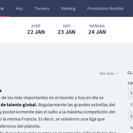
io
Hoy
Torneos
Ranking
Pronosticos Mundial
AYER
HOY
MAÑANA
22
JAN
23
JAN
24
JAN
CL
Ver más
EQ
a
1
o de los más importantes en el mundo y hoy en día se
de talento global.
Regularmente las grandes estrellas del
2
y posteriormente dan el salto a la máxima competición del
3
 la misma Francia. Es decir, se volvieron una liga que
derosos del planeta.
4