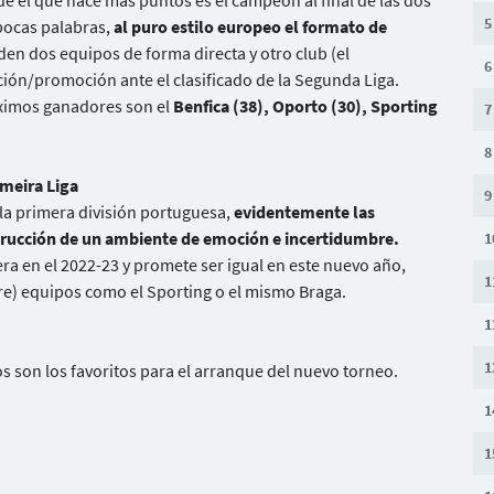
e el que hace más puntos es el campeón al final de las dos
5
pocas palabras,
al puro estilo europeo el formato de
nden dos equipos de forma directa y otro club (el
6
ión/promoción ante el clasificado de la Segunda Liga.
áximos ganadores son el
Benfica (38), Oporto (30), Sporting
7
8
imeira Liga
9
 la primera división portuguesa,
evidentemente las
trucción de un ambiente de emoción e incertidumbre.
1
ra en el 2022-23 y promete ser igual en este nuevo año,
1
) equipos como el Sporting o el mismo Braga.
1
1
os son los favoritos para el arranque del nuevo torneo.
1
1