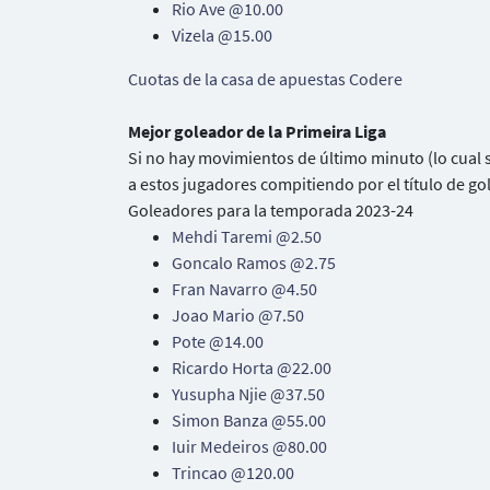
Rio Ave @10.00
Vizela @15.00
Cuotas de la casa de apuestas Codere
Mejor goleador de la Primeira Liga
Si no hay movimientos de último minuto (lo cual s
a estos jugadores compitiendo por el título de go
Goleadores para la temporada 2023-24
Mehdi Taremi @2.50
Goncalo Ramos @2.75
Fran Navarro @4.50
Joao Mario @7.50
Pote @14.00
Ricardo Horta @22.00
Yusupha Njie @37.50
Simon Banza @55.00
Iuir Medeiros @80.00
Trincao @120.00