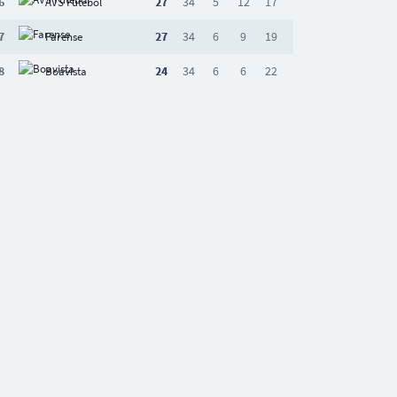
6
27
34
5
12
17
AVS Futebol
7
27
34
6
9
19
Farense
8
24
34
6
6
22
Boavista