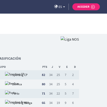
ES
ACCEDER
ASIFICACIÓN
UIPO
PTS
J
V
E
D
82
34
25
7
2
Sporting CP
80
34
25
5
4
Benfica
71
34
22
5
7
Porto
66
34
19
9
6
Sporting Braga