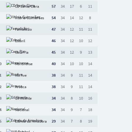
57
34
17
6
11
CD Santa Clara
54
34
14
12
8
Vitória Guimarães
47
34
12
11
11
Famalicão
46
34
12
10
12
Estoril
45
34
12
9
13
Casa Pia
0
40
34
10
10
14
Moreirense
1
38
34
9
11
14
Rio Ave
2
38
34
9
11
14
Arouca
3
34
34
8
10
16
Gil Vicente
4
34
34
9
7
18
Nacional
5
29
34
7
8
19
Estrela da Amadora