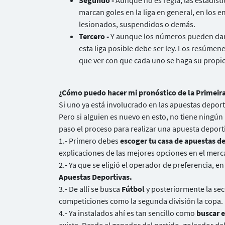
Segundo -
Aunque no es regla, las estadíst
marcan goles en la liga en general, en los e
lesionados, suspendidos o demás.
Tercero -
Y aunque los números pueden dar 
esta liga posible debe ser ley. Los resúmen
que ver con que cada uno se haga su propio 
¿Cómo puedo hacer mi pronóstico de la Primeira
Si uno ya está involucrado en las apuestas deport
Pero si alguien es nuevo en esto, no tiene ningú
paso el proceso para realizar una apuesta deport
1.- Primero debes
escoger tu casa de apuestas de
explicaciones de las mejores opciones en el merc
2.- Ya que se eligió el operador de preferencia, e
Apuestas Deportivas.
3.- De allí se busca
Fútbol
y posteriormente la se
competiciones como la segunda división la copa.
4.- Ya instalados ahí es tan sencillo como
buscar e