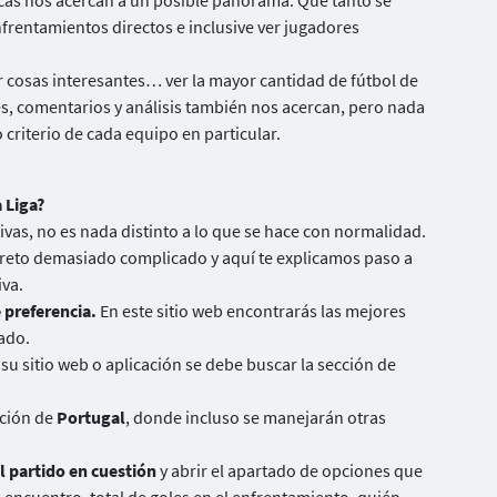
icas nos acercan a un posible panorama. Qué tanto se
nfrentamientos directos e inclusive ver jugadores
cosas interesantes… ver la mayor cantidad de fútbol de
es, comentarios y análisis también nos acercan, pero nada
criterio de cada equipo en particular.
 Liga?
ivas, no es nada distinto a lo que se hace con normalidad.
n reto demasiado complicado y aquí te explicamos paso a
iva.
 preferencia.
En este sitio web encontrarás las mejores
ado.
n su sitio web o aplicación se debe buscar la sección de
cción de
Portugal
, donde incluso se manejarán otras
l partido en cuestión
y abrir el apartado de opciones que