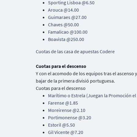
Sporting Lisboa @6.50
Arouca @14.00
Guimaraes @27.00
Chaves @50.00
Famalicao @100.00
Boavista @250.00
Cuotas de las casa de apuestas Codere
Cuotas para el descenso
Y con el acomodo de los equipos tras el ascenso 
bajar de la primera divisió portuguesa.
Cuotas para el descenso
Marítimo o Estrela (Juegan la Promoción el
Farense @1.85
Moreirense @2.10
Portimonense @3.20
Estoril @5.50
Gil Vicente @7.20