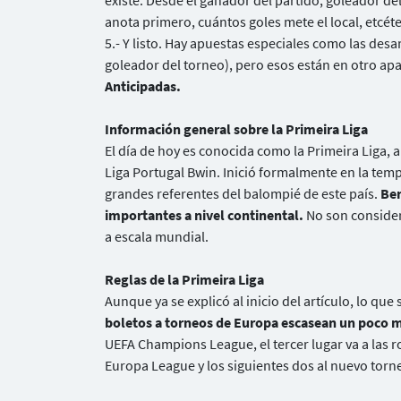
existe. Desde el ganador del partido, goleador de
anota primero, cuántos goles mete el local, etcéte
5.- Y listo. Hay apuestas especiales como las des
goleador del torneo), pero esos están en otro 
Anticipadas.
Información general sobre la Primeira Liga
El día de hoy es conocida como la Primeira Liga, 
Liga Portugal Bwin. Inició formalmente en la temp
grandes referentes del balompié de este país.
Ben
importantes a nivel continental.
No son consider
a escala mundial.
Reglas de la Primeira Liga
Aunque ya se explicó al inicio del artículo, lo que
boletos a torneos de Europa escasean un poco 
UEFA Champions League, el tercer lugar va a las ro
Europa League y los siguientes dos al nuevo torn