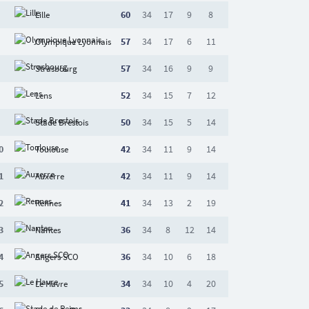
60
34
17
9
8
Lille
57
34
17
6
11
Olympique Lyonnais
57
34
16
9
9
Strasbourg
52
34
15
7
12
Lens
50
34
15
5
14
Stade Brestois
0
42
34
11
9
14
Toulouse
1
42
34
11
9
14
Auxerre
2
41
34
13
2
19
Rennes
3
36
34
8
12
14
Nantes
4
36
34
10
6
18
Angers SCO
5
34
34
10
4
20
Le Havre