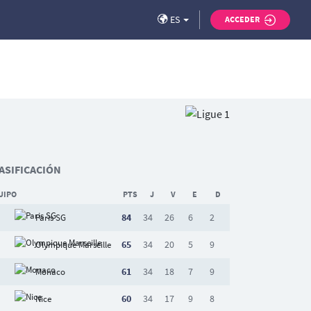
ES
ACCEDER
ASIFICACIÓN
UIPO
PTS
J
V
E
D
84
34
26
6
2
Paris SG
65
34
20
5
9
Olympique Marseille
61
34
18
7
9
Monaco
60
34
17
9
8
Nice