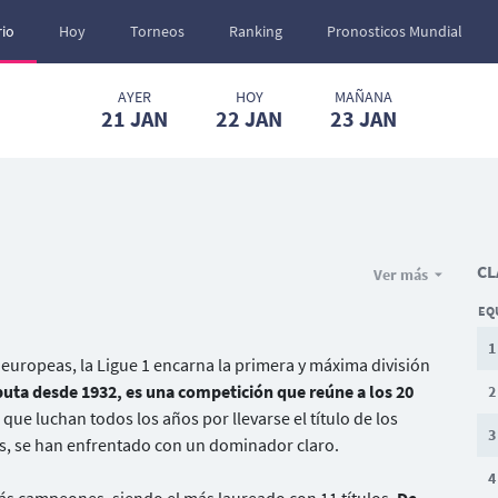
io
Hoy
Torneos
Ranking
Pronosticos Mundial
AYER
HOY
MAÑANA
21
JAN
22
JAN
23
JAN
CL
Ver más
EQ
1
europeas, la Ligue 1 encarna la primera y máxima división
uta desde 1932, es una competición que reúne a los 20
2
que luchan todos los años por llevarse el título de los
3
os, se han enfrentado con un dominador claro.
4