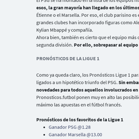
El PSG se ha montado en la lista de los equipos 
esos, la gran mayoría han llegado en los último
Étienne o el Marsella. Por eso, el club parisino es 
grandes clubes han incorporado figuras como Ale
Kylian Mbappé y compañía.
Ahora bien, también es cierto que el equipo más c
segunda división.
Por ello, sobrepasar al equipo
PRONÓSTICOS DE LA LIGUE 1
Como ya queda claro, los Pronósticos Ligue 1 par
ligados a un hipotético triunfo del PSG.
Sin embar
novedades para todos aquellos involucrados en
Pronosticos.futbol ponen muy en alto las posibili
máximo las apuestas en el fútbol francés.
Pronósticos de los favoritos de la Ligue 1
Ganador PSG @1.28
Ganador Marsella @13.00