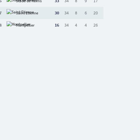
6
33
34
8
9
17
Stade de Reims
7
30
34
8
6
20
Saint Etienne
8
16
34
4
4
26
Montpellier