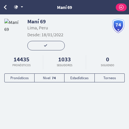
Maní 69
Maní 69
74
Lima, Peru
Desde: 18/01/2022
14435
1033
0
PRONÓSTICOS
SEGUIDORES
SIGUIENDO
Pronósticos
Nivel
74
Estadísticas
Torneos
Usuarios