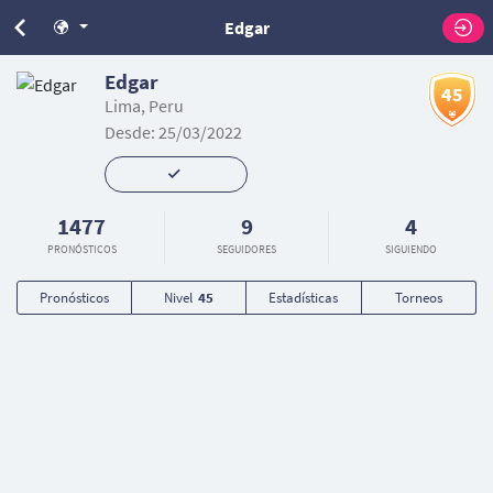
Edgar
Edgar
45
Lima, Peru
Desde: 25/03/2022
1477
9
4
PRONÓSTICOS
SEGUIDORES
SIGUIENDO
Pronósticos
Nivel
45
Estadísticas
Torneos
Usuarios