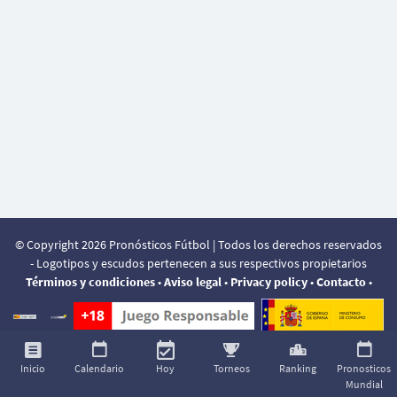
© Copyright 2026 Pronósticos Fútbol | Todos los derechos reservados
- Logotipos y escudos pertenecen a sus respectivos propietarios
Términos y condiciones
•
Aviso legal
•
Privacy policy
•
Contacto
•
Su experiencia en este sitio será mejorada con el uso de
Inicio
Calendario
Hoy
Torneos
Ranking
Pronosticos
Aceptar
cookies.
Mundial