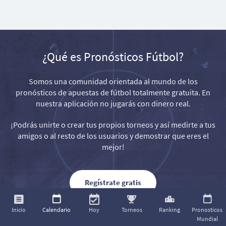
¿Qué es Pronósticos Fútbol?
Somos una comunidad orientada al mundo de los
pronósticos de apuestas de fútbol totalmente gratuita. En
nuestra aplicación no jugarás con dinero real.
¡Podrás unirte o crear tus propios torneos y así medirte a tus
amigos o al resto de los usuarios y demostrar que eres el
mejor!
Regístrate gratis
Inicio
Calendario
Hoy
Torneos
Ranking
Pronosticos
Mundial