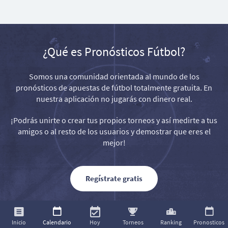
¿Qué es Pronósticos Fútbol?
Somos una comunidad orientada al mundo de los
pronósticos de apuestas de fútbol totalmente gratuita. En
nuestra aplicación no jugarás con dinero real.
¡Podrás unirte o crear tus propios torneos y así medirte a tus
amigos o al resto de los usuarios y demostrar que eres el
mejor!
Regístrate gratis
Su experiencia en este sitio será mejorada con el uso de
Inicio
Calendario
Hoy
Torneos
Ranking
Pronosticos
Aceptar