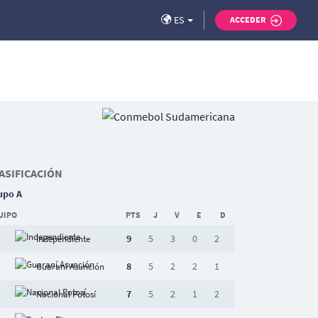
ES
ACCEDER
ASIFICACIÓN
upo A
UIPO
PTS
J
V
E
D
9
5
3
0
2
Independiente
8
5
2
2
1
Guaraní Asunción
7
5
2
1
2
Nacional Potosí