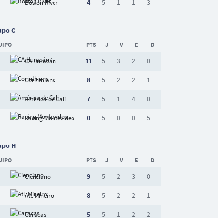
4
5
1
1
3
Boston River
upo C
UIPO
PTS
J
V
E
D
11
5
3
2
0
CA Huracán
8
5
2
2
1
Corinthians
7
5
1
4
0
América de Cali
0
5
0
0
5
Racing Montevideo
upo H
UIPO
PTS
J
V
E
D
9
5
2
3
0
Cienciano
8
5
2
2
1
Atl. Mineiro
5
5
1
2
2
Caracas