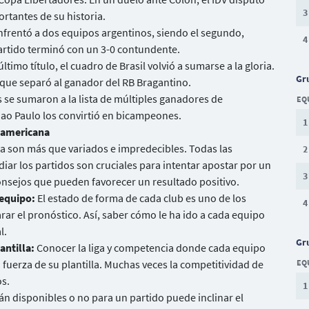
3
tantes de su historia.
nfrentó a dos equipos argentinos, siendo el segundo,
4
partido terminó con un 3-0 contundente.
último título, el cuadro de Brasil volvió a sumarse a la gloria.
Gr
lo que separó al ganador del RB Bragantino.
 se sumaron a la lista de múltiples ganadores de
EQ
Sao Paulo los convirtió en bicampeones.
1
udamericana
a son más que variados e impredecibles. Todas las
2
diar los partidos son cruciales para intentar apostar por un
3
onsejos que pueden favorecer un resultado positivo.
 equipo:
El estado de forma de cada club es uno de los
4
ar el pronóstico. Así, saber cómo le ha ido a cada equipo
l.
Gr
antilla:
Conocer la liga y competencia donde cada equipo
 fuerza de su plantilla. Muchas veces la competitividad de
EQ
os.
1
án disponibles o no para un partido puede inclinar el