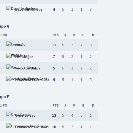
4
5
1
1
3
Deportes Iquique
upo G
UIPO
PTS
J
V
E
D
11
5
3
2
0
Lanús
7
5
2
1
2
FBC Melgar
5
5
1
2
2
Vasco da Gama
4
5
1
1
3
Academia Puerto Cabello
upo F
UIPO
PTS
J
V
E
D
12
5
4
0
1
Once Caldas
10
5
3
1
1
Fluminense Rio Janeiro