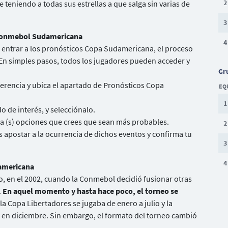
2
 teniendo a todas sus estrellas a que salga sin varias de
3
 Conmebol Sudamericana
4
e entrar a los pronósticos Copa Sudamericana, el proceso
 En simples pasos, todos los jugadores pueden acceder y
Gr
ferencia y ubica el apartado de Pronósticos Copa
EQ
1
o de interés, y selecciónalo.
la (s) opciones que crees que sean más probables.
2
 apostar a la ocurrencia de dichos eventos y confirma tu
3
4
americana
, en el 2002, cuando la Conmebol decidió fusionar otras
.
En aquel momento y hasta hace poco, el torneo se
 la Copa Libertadores se jugaba de enero a julio y la
n diciembre. Sin embargo, el formato del torneo cambió