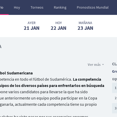
io
Hoy
Torneos
Ranking
Pronosticos Mundial
AYER
HOY
MAÑANA
21
JAN
22
JAN
23
JAN
A
CL
Ver más
Gr
ebol Sudamericana
tencia en todo el fútbol de Sudamérica.
La competencia
EQ
ipos de los diversos países para enfrentarlos en búsqueda
1
ne varios candidatos para llevarse la que ha sido
ue anteriormente un equipo podía participar en la Copa
2
ganarla, actualmente cada competencia tiene su propio
3
 de clubes ha visto pasar por sus escenarios enormes