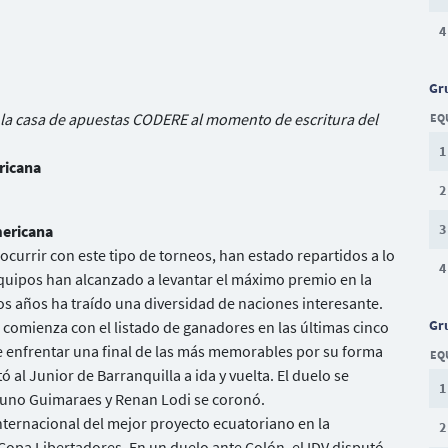
4
Gr
 la casa de apuestas CODERE al momento de escritura del
EQ
1
ricana
2
3
mericana
currir con este tipo de torneos, han estado repartidos a lo
4
s equipos han alcanzado a levantar el máximo premio en la
os años ha traído una diversidad de naciones interesante.
Gr
 comienza con el listado de ganadores en las últimas cinco
ue enfrentar una final de las más memorables por su forma
EQ
ó al Junior de Barranquilla a ida y vuelta. El duelo se
1
Bruno Guimaraes y Renan Lodi se coronó.
internacional del mejor proyecto ecuatoriano en la
2
 Copa Libertadores. En un duelo ante Colón, el IDV disputó