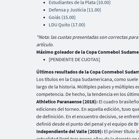
Estudiantes de la Plata (10.00)
Defensa y Justicia (11.00)
Goiás (15.00)
LDU Quito (17.00)
*Nota: las cuotas presentadas son correctas para
artículo.
Máximo goleador de la Copa Conmebol Sudame
[PENDIENTE DE CUOTAS]
Últimos resultados de la Copa Conmebol Suda
Los títulos en la Copa Sudamericana, como suele o
largo de la historia. Múltiples países y múltiple
competencia. De hecho, la tendencia en los últim
Athletico Paranaense (2018):
El cuadro brasileño
ediciones del torneo. En aquella edición, tuvo q
de definición. En el encuentro decisivo, se enfrent
definió desde el punto del penal y el equipo de 
Independiente del Valle (2019):
El primer título 
actualidad llegó tras pocos años de la derrota en