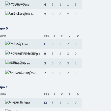
4
5
1
1
3
GV San Jose
2
5
0
2
3
Unión Española
upo D
UIPO
PTS
J
V
E
D
11
5
3
2
0
Godoy Cruz
9
5
2
3
0
Grêmio Porto Alegre
3
5
0
3
2
Atlético Grau
2
5
0
2
3
Sportivo Luqueño
upo E
UIPO
PTS
J
V
E
D
13
5
4
1
0
Mushuc Runa