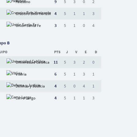
9
5
3
0
2
Palestino
4
5
1
1
3
Cruzeiro Belo Horizonte
3
5
1
0
4
Unión Santa Fe
upo B
UIPO
PTS
J
V
E
D
11
5
3
2
0
Universidad Católica
6
5
1
3
1
Vitória
4
5
0
4
1
Defensa y Justicia
4
5
1
1
3
Cerro Largo