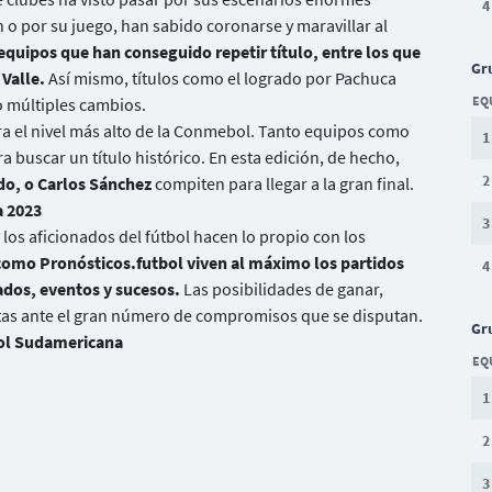
4
n o por su juego, han sabido coronarse y maravillar al
quipos que han conseguido repetir título, entre los que
Gr
 Valle.
Así mismo, títulos como el logrado por Pachuca
EQ
o múltiples cambios.
ntra el nivel más alto de la Conmebol. Tanto equipos como
1
a buscar un título histórico. En esta edición, de hecho,
2
do, o Carlos Sánchez
compiten para llegar a la gran final.
a 2023
3
los aficionados del fútbol hacen lo propio con los
mo Pronósticos.futbol viven al máximo los partidos
4
ados, eventos y sucesos.
Las posibilidades de ganar,
nitas ante el gran número de compromisos que se disputan.
Gr
bol Sudamericana
EQ
1
2
3