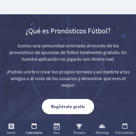
¿Qué es Pronósticos Fútbol?
Somos una comunidad orientada al mundo de los
pronósticos de apuestas de fútbol totalmente gratuita. En
nuestra aplicación no jugarás con dinero real.
¡Podrás unirte o crear tus propios torneos y así medirte a tus
amigos o al resto de los usuarios y demostrar que eres el
mejor!
Regístrate gratis
Su experiencia en este sitio será mejorada con el uso de
Inicio
Calendario
Hoy
Torneos
Ranking
Pronosticos
Aceptar