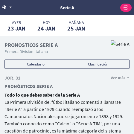
Serie A
AYER
HOY
MAÑANA
23
JAN
24
JAN
25
JAN
PRONOSTICOS SERIE A
Primera División Italiana
Calendario
Clasificación
JOR. 31
Ver más
PRONÓSTICOS SERIE A
Todo lo que debes saber de la Serie A
La Primera División del fútbol italiano comenzó a llamarse
"Serie A" a partir de 1929 cuando reemplazó a los
Campeonatos Nacionales que se jugaron entre 1898 y 1929.
También conocido como "Calcio" o "Serie A TIM", por una
cuestión de patrocinio, es la máxima categoría del sistema