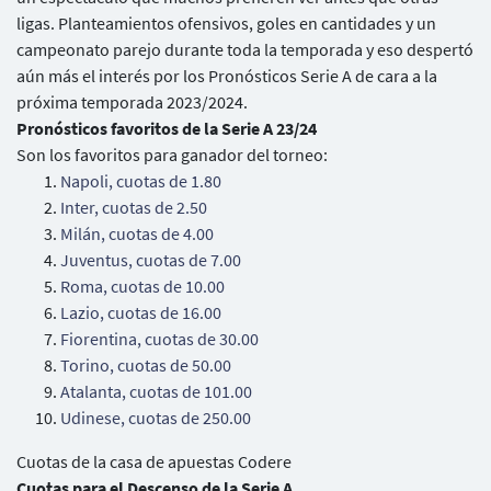
ligas. Planteamientos ofensivos, goles en cantidades y un
campeonato parejo durante toda la temporada y eso despertó
aún más el interés por los Pronósticos Serie A de cara a la
próxima temporada 2023/2024.
Pronósticos favoritos de la Serie A 23/24
Son los favoritos para ganador del torneo:
Napoli, cuotas de 1.80
Inter, cuotas de 2.50
Milán, cuotas de 4.00
Juventus, cuotas de 7.00
Roma, cuotas de 10.00
Lazio, cuotas de 16.00
Fiorentina, cuotas de 30.00
Torino, cuotas de 50.00
Atalanta, cuotas de 101.00
Udinese, cuotas de 250.00
Cuotas de la casa de apuestas Codere
Cuotas para el Descenso de la Serie A