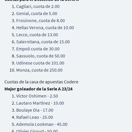
Cagliari, cuota de 2.00
Genial, cuota de 5.00
Frosinone, cuota de 8.00
Hellas Verona, cuota de 10.00
Lecce, cuota de 13.00
Salernitana, cuota de 15.00
Empoli cuota de 30.00
Sassuolo, cuota de 50.00
Udinese cuota de 101.00
Monza, cuota de 250.00
Cuotas de la casa de apuestas Codere
Mejor goleador de la Serie A 23/24
Víctor Oshimen - 2.50
Lautaro Martínez - 10.00
Boulaye Dia - 17.00
Rafael Leao - 25.00
Ademola Lookman - 45.00
Olivier Giroud - 50.00