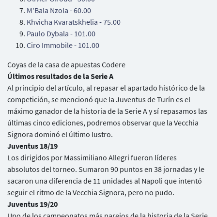
M'Bala Nzola - 60.00
Khvicha Kvaratskhelia - 75.00
Paulo Dybala - 101.00
Ciro Immobile - 101.00
Coyas de la casa de apuestas Codere
Últimos resultados de la Serie A
Al principio del artículo, al repasar el apartado histórico de la
competición, se mencionó que la Juventus de Turín es el
máximo ganador de la historia de la Serie A y sí repasamos las
últimas cinco ediciones, podremos observar que la Vecchia
Signora dominó el último lustro.
Juventus 18/19
Los dirigidos por Massimiliano Allegri fueron líderes
absolutos del torneo. Sumaron 90 puntos en 38 jornadas y le
sacaron una diferencia de 11 unidades al Napoli que intentó
seguir el ritmo de la Vecchia Signora, pero no pudo.
Juventus 19/20
Uno de los campeonatos más parejos de la historia de la Serie