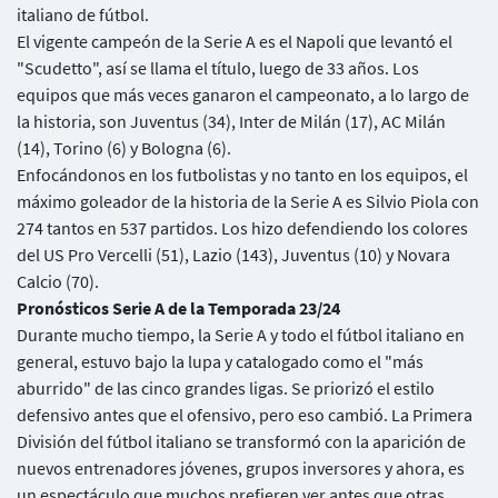
italiano de fútbol.
El vigente campeón de la Serie A es el Napoli que levantó el
"Scudetto", así se llama el título, luego de 33 años. Los
equipos que más veces ganaron el campeonato, a lo largo de
la historia, son Juventus (34), Inter de Milán (17), AC Milán
(14), Torino (6) y Bologna (6).
Enfocándonos en los futbolistas y no tanto en los equipos, el
máximo goleador de la historia de la Serie A es Silvio Piola con
274 tantos en 537 partidos. Los hizo defendiendo los colores
del US Pro Vercelli (51), Lazio (143), Juventus (10) y Novara
Calcio (70).
Pronósticos Serie A de la Temporada 23/24
Durante mucho tiempo, la Serie A y todo el fútbol italiano en
general, estuvo bajo la lupa y catalogado como el "más
aburrido" de las cinco grandes ligas. Se priorizó el estilo
defensivo antes que el ofensivo, pero eso cambió. La Primera
División del fútbol italiano se transformó con la aparición de
nuevos entrenadores jóvenes, grupos inversores y ahora, es
un espectáculo que muchos prefieren ver antes que otras