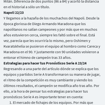
Milán. Diferencia de dos puntos (86 a 84) y acortó la distancia
en el historial a sólo un título.
Napoli 22/23
Y llegamos a la hazaña de los muchachos del Napoli. Desde la
época gloriosa de Diego Armando Maradona que los
napolitanos no salían campeones y por más que en muchos
años estuvieron cerca, siempre les faltó sobre el final. Está
vez, parecía que les ocurriría lo mismo, pero Oshimen y
Kvaratskhelia se pusieron el equipo al hombro como Careca y
Maradona en el 90. Y justamente con 90 unidades volvieron a
entonar el himno de campeón tras 33 años.
Estrategias para hacer tus Pronósticos Serie A 23/24
Regresando a una parte del artículo dónde se explica que los
equipos y partidos Serie A transformaron su manera de jugar,
el ritmo de la competición es muy cambiante y viendo los
últimos resultados, el campeón se modifica año tras año. Por
ello, a la hora de pensar tus estrategias para hacer tus
pronósticos Serie A es importante tener en cuenta:
El mercado de fichajes de los equipos. Por más que