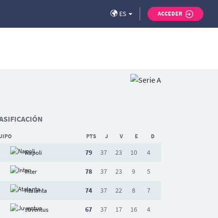
ES
ACCEDER
ASIFICACIÓN
UIPO
PTS
J
V
E
D
79
37
23
10
4
Napoli
78
37
23
9
5
Inter
74
37
22
8
7
Atalanta
67
37
17
16
4
Juventus