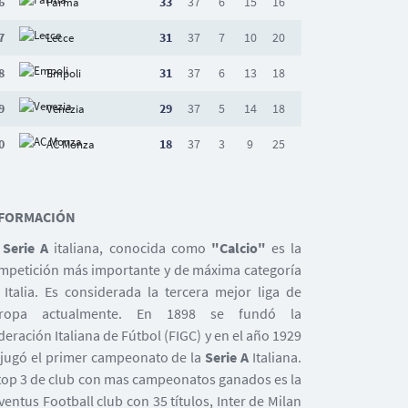
6
33
37
6
15
16
Parma
7
31
37
7
10
20
Lecce
8
31
37
6
13
18
Empoli
9
29
37
5
14
18
Venezia
0
18
37
3
9
25
AC Monza
FORMACIÓN
a
Serie A
italiana, conocida como
"Calcio"
es la
mpetición más importante y de máxima categoría
 Italia. Es considerada la tercera mejor liga de
ropa actualmente. En 1898 se fundó la
deración Italiana de Fútbol (FIGC) y en el año 1929
 jugó el primer campeonato de la
Serie A
Italiana.
 top 3 de club con mas campeonatos ganados es la
ventus Football club con 35 títulos, Inter de Milan