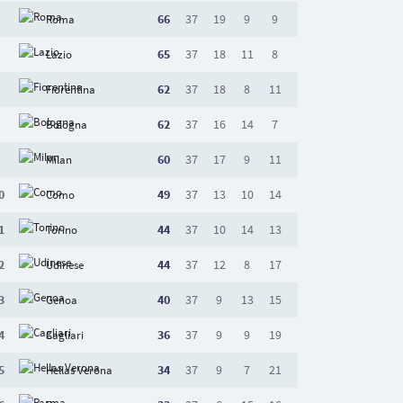
66
37
19
9
9
Roma
65
37
18
11
8
Lazio
62
37
18
8
11
Fiorentina
62
37
16
14
7
Bologna
60
37
17
9
11
Milan
0
49
37
13
10
14
Como
1
44
37
10
14
13
Torino
2
44
37
12
8
17
Udinese
3
40
37
9
13
15
Genoa
4
36
37
9
9
19
Cagliari
5
34
37
9
7
21
Hellas Verona