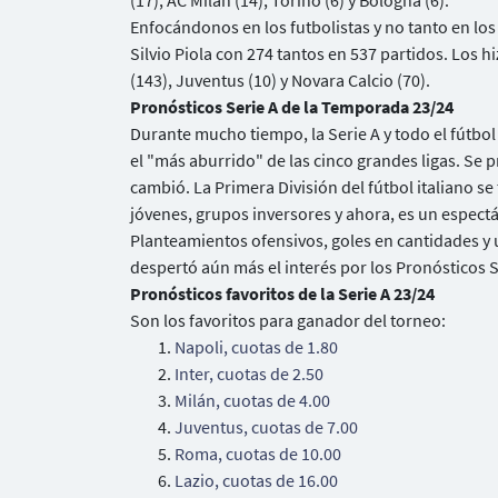
(17), AC Milán (14), Torino (6) y Bologna (6).
Enfocándonos en los futbolistas y no tanto en los 
Silvio Piola con 274 tantos en 537 partidos. Los h
(143), Juventus (10) y Novara Calcio (70).
Pronósticos Serie A de la Temporada 23/24
Durante mucho tiempo, la Serie A y todo el fútbol
el "más aburrido" de las cinco grandes ligas. Se p
cambió. La Primera División del fútbol italiano 
jóvenes, grupos inversores y ahora, es un espectá
Planteamientos ofensivos, goles en cantidades y
despertó aún más el interés por los Pronósticos 
Pronósticos favoritos de la Serie A 23/24
Son los favoritos para ganador del torneo:
Napoli, cuotas de 1.80
Inter, cuotas de 2.50
Milán, cuotas de 4.00
Juventus, cuotas de 7.00
Roma, cuotas de 10.00
Lazio, cuotas de 16.00