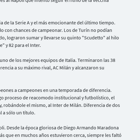
s al Napoli que intentó seguir el ritmo de la Vecchia
a de la Serie A y el más emocionante del último tiempo.
tido con chances de campeonar. Los de Turín no podían
do, lograron sumar y llevarse su quinto "Scudetto" al hilo
" y 82 para el Inter.
o de los mejores equipos de Italia. Terminaron las 38
erencia a su máximo rival, AC Milán y alcanzaron su
mpeones a campeones en una temporada de diferencia.
o proceso de reacomodo institucional y futbolístico, el
robándole el mismo, al Inter de Milán. Diferencia de dos
l a sólo un título.
oli. Desde la época gloriosa de Diego Armando Maradona
ás que en muchos años estuvieron cerca, siempre les faltó