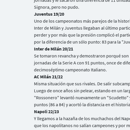
jornadas y le sacaron una diferencia de 11 unidade
Signora, pero no pudo.
Juventus 19/20
Uno de los campeonatos más parejos de la histori
Inter de Milán y Juventus llegaban al último par
perder y por más que la presión complicó el parti
por la diferencia de un sólo punto: 83 para la "Juve
Inter de Milán 20/21
Se tomaron revancha y demostraron porqué son un
jornadas de la Serie A con 91 puntos, once de dif
decimoséptimo campeonato Italiano.
AC Milán 21/22
Misma situación que sus rivales. De salir subca
Luego de once años sin pelear, estando en un larg
"Rossonero" levantó nuevamente un "Scudetto" y, 
puntos (86 a 84) y acortó la distancia en el historia
Napoli 22/23
Y llegamos a la hazaña de los muchachos del Nap
que los napolitanos no salían campeones y por m