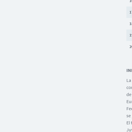
1
1
1
1
2
IN
L
co
de
Eu
Fe
se
El
Ju