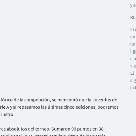
y e
RE
El
en
it
li
cl
si
El
si
la
histórico de la competición, se mencionó que la Juventus de
erie A y sí repasamos las últimas cinco ediciones, podremos
 lustro.
deres absolutos del torneo. Sumaron 90 puntos en 38