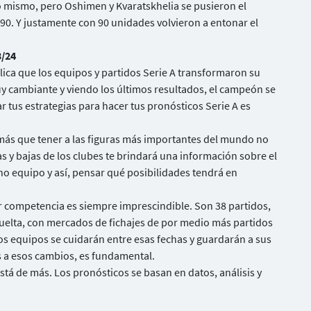
a lo mismo, pero Oshimen y Kvaratskhelia se pusieron el
0. Y justamente con 90 unidades volvieron a entonar el
3/24
lica que los equipos y partidos Serie A transformaron su
uy cambiante y viendo los últimos resultados, el campeón se
ar tus estrategias para hacer tus pronósticos Serie A es
 más que tener a las figuras más importantes del mundo no
as y bajas de los clubes te brindará una información sobre el
cho equipo y así, pensar qué posibilidades tendrá en
er competencia es siempre imprescindible. Son 38 partidos,
vuelta, con mercados de fichajes de por medio más partidos
s equipos se cuidarán entre esas fechas y guardarán a sus
s a esos cambios, es fundamental.
está de más. Los pronósticos se basan en datos, análisis y