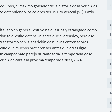
5
equipos, el máximo goleador de la historia de la Serie A es
izo defendiendo los colores del US Pro Vercelli (51), Lazio
6
7
 italiano en general, estuvo bajo la lupa y catalogado como
8
riorizó el estilo defensivo antes que el ofensivo, pero eso
se transformó con la aparición de nuevos entrenadores
9
culo que muchos prefieren ver antes que otras ligas.
 un campeonato parejo durante toda la temporada y eso
1
Serie A de cara a la próxima temporada 2023/2024.
1
1
1
1
1