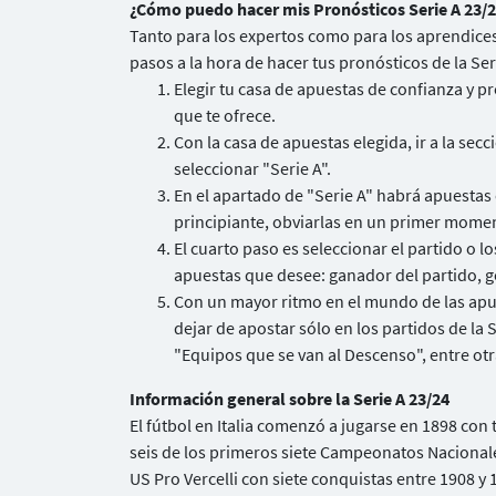
¿Cómo puedo hacer mis Pronósticos Serie A 23/
Tanto para los expertos como para los aprendices
pasos a la hora de hacer tus pronósticos de la Ser
Elegir tu casa de apuestas de confianza y p
que te ofrece.
Con la casa de apuestas elegida, ir a la secc
seleccionar "Serie A".
En el apartado de "Serie A" habrá apuestas 
principiante, obviarlas en un primer mome
El cuarto paso es seleccionar el partido o lo
apuestas que desee: ganador del partido, go
Con un mayor ritmo en el mundo de las apue
dejar de apostar sólo en los partidos de la
"Equipos que se van al Descenso", entre otr
Información general sobre la Serie A 23/24
El fútbol en Italia comenzó a jugarse en 1898 con
seis de los primeros siete Campeonatos Nacionale
US Pro Vercelli con siete conquistas entre 1908 y 