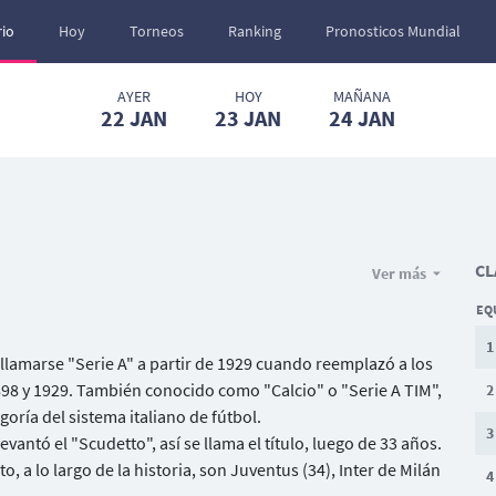
io
Hoy
Torneos
Ranking
Pronosticos Mundial
AYER
HOY
MAÑANA
22
JAN
23
JAN
24
JAN
CL
Ver más
EQ
1
 llamarse "Serie A" a partir de 1929 cuando reemplazó a los
8 y 1929. También conocido como "Calcio" o "Serie A TIM",
2
oría del sistema italiano de fútbol.
3
evantó el "Scudetto", así se llama el título, luego de 33 años.
a lo largo de la historia, son Juventus (34), Inter de Milán
4