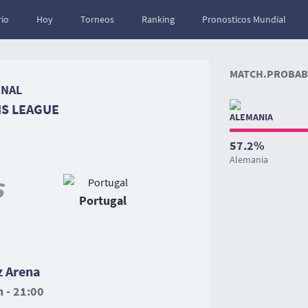
io
Hoy
Torneos
Ranking
Pronosticos Mundial
MATCH.PROBABI
INAL
NS LEAGUE
57.2%
Alemania
S
Portugal
z Arena
 - 21:00