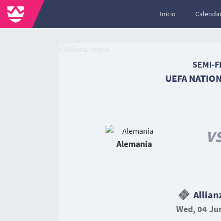
Inicio
Calendar
SEMI-F
UEFA NATIO
V
Alemania
Allian
Wed, 04 Jun