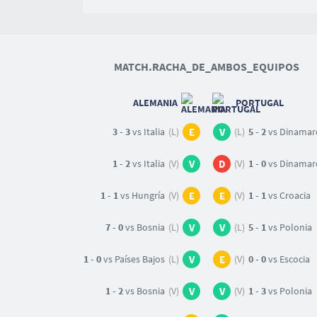
MATCH.RACHA_DE_AMBOS_EQUIPOS
ALEMANIA
PORTUGAL
3 - 3
vs Italia
(L)
E
V
(L)
5 - 2
vs Dinamar
1 - 2
vs Italia
(V)
V
D
(V)
1 - 0
vs Dinamar
1 - 1
vs Hungría
(V)
E
E
(V)
1 - 1
vs Croacia
7 - 0
vs Bosnia
(L)
V
V
(L)
5 - 1
vs Polonia
1 - 0
vs Países Bajos
(L)
V
E
(V)
0 - 0
vs Escocia
1 - 2
vs Bosnia
(V)
V
V
(V)
1 - 3
vs Polonia