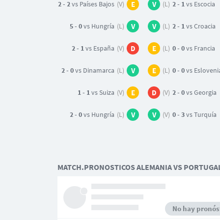
2 - 2
vs Países Bajos
(V)
E
V
(L)
2 - 1
vs Escocia
5 - 0
vs Hungría
(L)
V
V
(L)
2 - 1
vs Croacia
2 - 1
vs España
(V)
D
E
(L)
0 - 0
vs Francia
2 - 0
vs Dinamarca
(L)
V
E
(L)
0 - 0
vs Esloveni
1 - 1
vs Suiza
(V)
E
D
(V)
2 - 0
vs Georgia
2 - 0
vs Hungría
(L)
V
V
(V)
0 - 3
vs Turquía
MATCH.PRONOSTICOS ALEMANIA VS PORTUGA
No hay pronóst