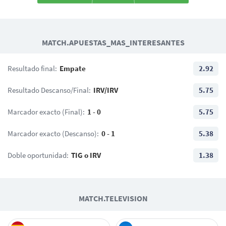
28
37
Romeo Benítez
C. Viganoni
27
MATCH.APUESTAS_MAS_INTERESANTES
26
20
Santiago González
T. Cavanagh
Tomás Galván
16
Resultado final:
Empate
2.92
Lorenzo Scipioni
3
8
30
42
N. Banegas
M. Garay
Resultado Descanso/Final:
IRV/IRV
5.75
Nehuén Paz
R. Arias
12
Marcador exacto (Final):
1 - 0
5.75
F. Zenobio
Marcador exacto (Descanso):
0 - 1
5.38
Doble oportunidad:
TIG o IRV
1.38
MATCH.TELEVISION