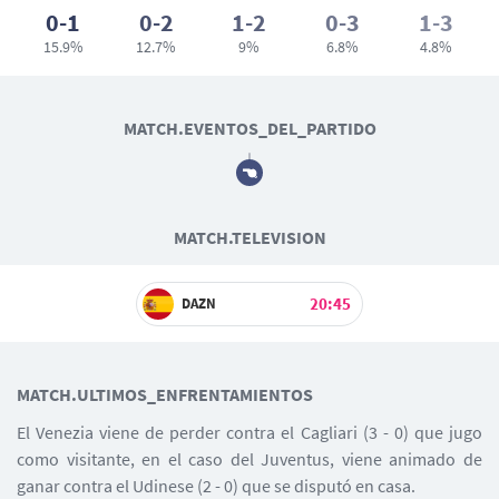
0-1
0-2
1-2
0-3
1-3
15.9%
12.7%
9%
6.8%
4.8%
MATCH.EVENTOS_DEL_PARTIDO
MATCH.TELEVISION
20:45
DAZN
MATCH.ULTIMOS_ENFRENTAMIENTOS
El Venezia viene de perder contra el Cagliari (3 - 0) que jugo
como visitante, en el caso del Juventus, viene animado de
ganar contra el Udinese (2 - 0) que se disputó en casa.