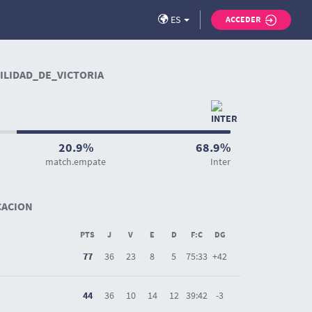
ES
ACCEDER
LIDAD_DE_VICTORIA
20.9%
68.9%
match.empate
Inter
CACION
PTS
J
V
E
D
F:C
DG
77
36
23
8
5
75:33
+42
44
36
10
14
12
39:42
-3