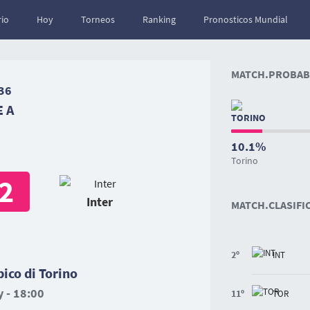
io
Hoy
Torneos
Ranking
Pronosticos Mundial
MATCH.PROBABI
36
E A
10.1%
Torino
2
Inter
MATCH.CLASIFI
2º
INT
ico di Torino
 - 18:00
11º
TOR