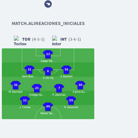
MATCH.ALINEACIONES_INICIALES
TOR
(4-5-1)
INT
(3-6-1)
13
Josep Martínez
31
95
6
Yann Bisseck
A. Bastoni
S. De Vrij
36
30
21
7
M. Darmian
Carlos Augusto
Kristjan Asllani
P. Zieliński
11
59
99
J. Correa
N. Zalewski
Mehdi Taremi
18
Ché Adams