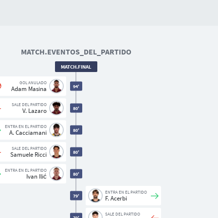
MATCH.EVENTOS_DEL_PARTIDO
MATCH.FINAL
GOL ANULADO
94'
Adam Masina
SALE DEL PARTIDO
80'
V. Lazaro
ENTRA EN EL PARTIDO
80'
A. Cacciamani
SALE DEL PARTIDO
80'
Samuele Ricci
ENTRA EN EL PARTIDO
80'
Ivan Ilić
ENTRA EN EL PARTIDO
79'
F. Acerbi
SALE DEL PARTIDO
79'