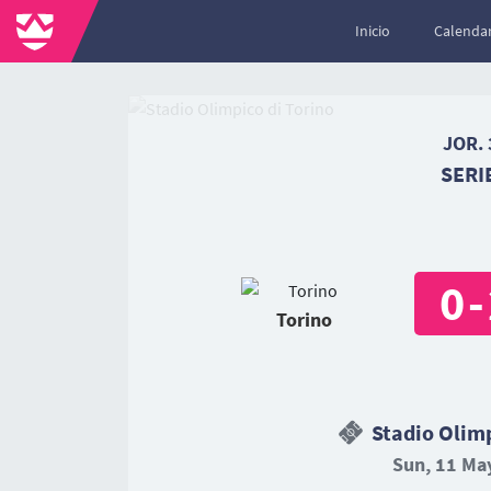
Inicio
Calendar
JOR. 
SERI
0
-
Torino
Stadio Olimp
Sun, 11 May