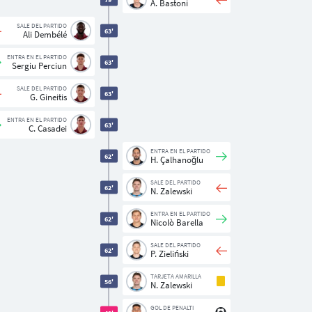
A. Bastoni
SALE DEL PARTIDO
63'
Ali Dembélé
ENTRA EN EL PARTIDO
63'
Sergiu Perciun
SALE DEL PARTIDO
63'
G. Gineitis
ENTRA EN EL PARTIDO
63'
C. Casadei
ENTRA EN EL PARTIDO
62'
H. Çalhanoğlu
SALE DEL PARTIDO
62'
N. Zalewski
ENTRA EN EL PARTIDO
62'
Nicolò Barella
SALE DEL PARTIDO
62'
P. Zieliński
TARJETA AMARILLA
56'
N. Zalewski
GOL DE PENALTI