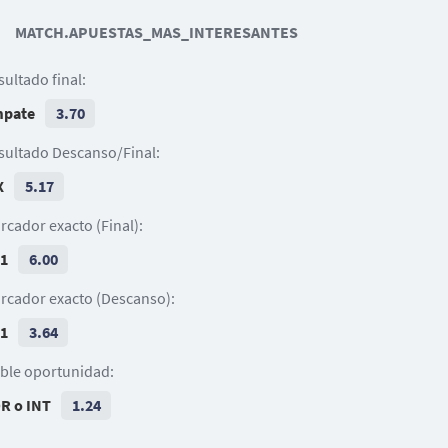
11
10
20
MATCH.APUESTAS_MAS_INTERESANTES
66
28
Eljif Elmas
N. Vlašić
V. Lazaro
G. Gineitis
Samuele Ricci
sultado final:
34
21
5
13
C. Biraghi
Ali Dembélé
pate
3.70
Adam Masina
G. Maripán
32
sultado Descanso/Final:
V. Milinković-Savić
X
5.17
rcador exacto (Final):
 1
6.00
rcador exacto (Descanso):
 1
3.64
ble oportunidad:
R o INT
1.24