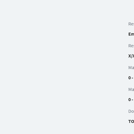
Re
Em
Re
X/
Ma
0 -
Ma
0 -
Do
TO