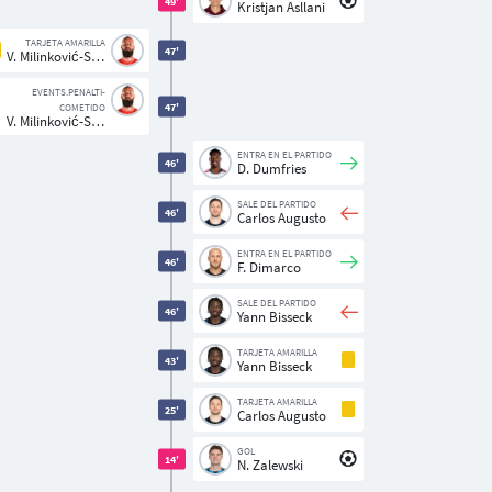
49'
Kristjan Asllani
TARJETA AMARILLA
47'
V. Milinković-Savić
EVENTS.PENALTI-
47'
COMETIDO
V. Milinković-Savić
ENTRA EN EL PARTIDO
46'
D. Dumfries
SALE DEL PARTIDO
46'
Carlos Augusto
ENTRA EN EL PARTIDO
46'
F. Dimarco
SALE DEL PARTIDO
46'
Yann Bisseck
TARJETA AMARILLA
43'
Yann Bisseck
TARJETA AMARILLA
25'
Carlos Augusto
GOL
14'
N. Zalewski