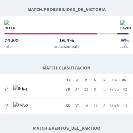
MATCH.PROBABILIDAD_DE_VICTORIA
74.6%
16.4%
9%
Inter
match.empate
Lazio
MATCH.CLASIFICACION
PTS
J
V
E
D
F:C
DG
2º
78
37
23
9
5
77:35
+42
INT
6º
65
37
18
11
8
61:48
+13
LAZ
MATCH.EVENTOS_DEL_PARTIDO