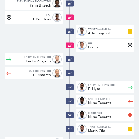
EVENTS.PENALTI-COMETIDO
86'
Yann Bisseck
GOL
79'
D. Dumfries
TARJETA AMARILLA
78'
A. Romagnoli
GOL
72'
Pedro
ENTRA EN EL PARTIDO
68'
Carlos Augusto
SALE DEL PARTIDO
68'
F. Dimarco
ENTRA EN EL PARTIDO
65'
E. Hysaj
SALE DEL PARTIDO
65'
Nuno Tavares
LESIONADO
64'
Nuno Tavares
TARJETA AMARILLA
61'
Mario Gila
Usuarios