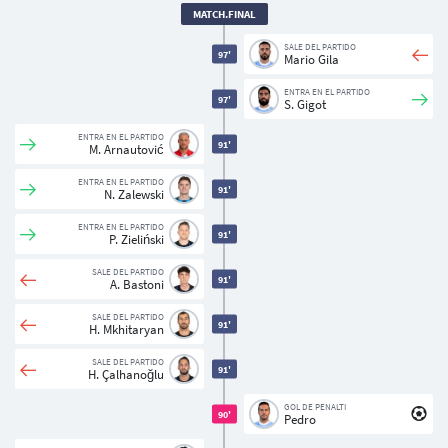
MATCH.FINAL
SALE DEL PARTIDO
97'
Mario Gila
ENTRA EN EL PARTIDO
97'
S. Gigot
ENTRA EN EL PARTIDO
91'
M. Arnautović
ENTRA EN EL PARTIDO
91'
N. Zalewski
ENTRA EN EL PARTIDO
91'
P. Zieliński
SALE DEL PARTIDO
91'
A. Bastoni
SALE DEL PARTIDO
91'
H. Mkhitaryan
SALE DEL PARTIDO
91'
H. Çalhanoğlu
GOL DE PENALTI
90'
Pedro