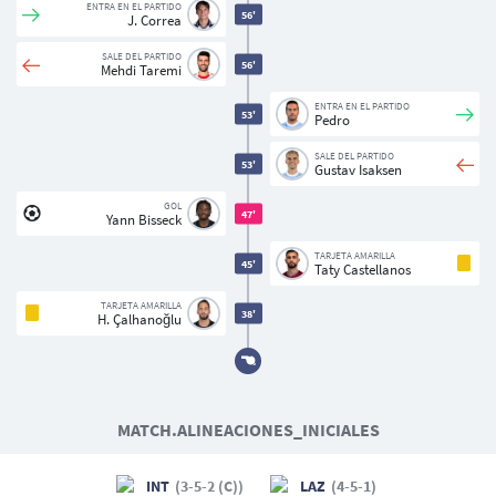
ENTRA EN EL PARTIDO
56'
J. Correa
SALE DEL PARTIDO
56'
Mehdi Taremi
ENTRA EN EL PARTIDO
53'
Pedro
SALE DEL PARTIDO
53'
Gustav Isaksen
GOL
47'
Yann Bisseck
TARJETA AMARILLA
45'
Taty Castellanos
TARJETA AMARILLA
38'
H. Çalhanoğlu
MATCH.ALINEACIONES_INICIALES
INT
(3-5-2 (C))
LAZ
(4-5-1)