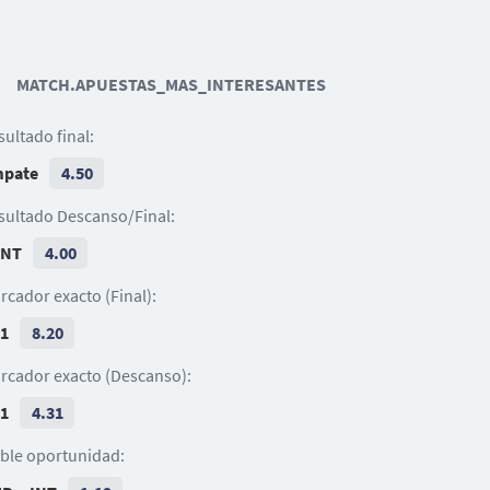
29
10
17
L. Colombo
J. Fazzini
O. Solbakken
MATCH.APUESTAS_MAS_INTERESANTES
93
8
13
11
Y. Maleh
Tino Anjorin
L. Cacace
E. Gyasi
sultado final:
34
21
2
A. Ismajli
pate
4.50
Mattia Viti
S. Goglichidze
23
sultado Descanso/Final:
Devis Vasquez
INT
4.00
rcador exacto (Final):
 1
8.20
rcador exacto (Descanso):
 1
4.31
ble oportunidad: