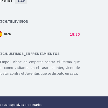
P o INT
1.19
TCH.TELEVISION
18:30
DAZN
TCH.ULTIMOS_ENFRENTAMIENTOS
 Empoli viene de empatar contra el Parma que
go como visitante, en el caso del Inter, viene de
patar contra el Juventus que se disputó en casa.
 sus respectivos propietarios