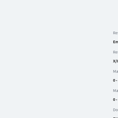
Re
Em
Re
X/
Ma
0 -
Ma
0 -
Do