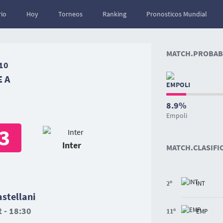
io
Hoy
Torneos
Ranking
Pronosticos Mundial
MATCH.PROBABI
10
E A
8.9%
Empoli
3
Inter
MATCH.CLASIFI
2º
INT
stellani
 - 18:30
11º
EMP