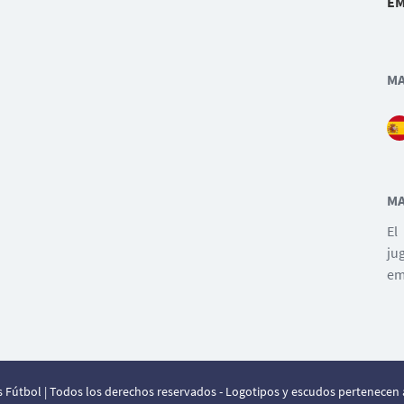
EM
MA
MA
El
ju
em
 Fútbol | Todos los derechos reservados - Logotipos y escudos pertenecen a