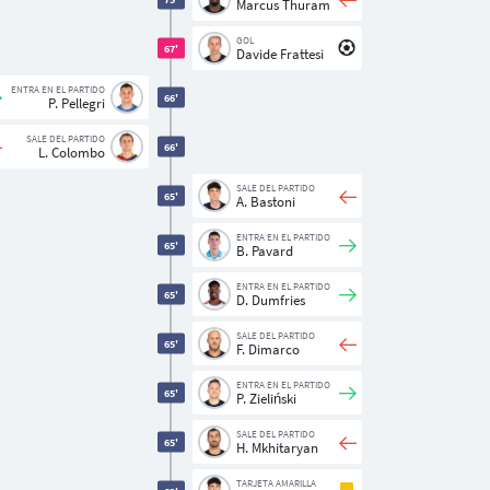
Marcus Thuram
GOL
67'
Davide Frattesi
ENTRA EN EL PARTIDO
66'
P. Pellegri
SALE DEL PARTIDO
66'
L. Colombo
SALE DEL PARTIDO
65'
A. Bastoni
ENTRA EN EL PARTIDO
65'
B. Pavard
ENTRA EN EL PARTIDO
65'
D. Dumfries
SALE DEL PARTIDO
65'
F. Dimarco
ENTRA EN EL PARTIDO
65'
P. Zieliński
SALE DEL PARTIDO
65'
H. Mkhitaryan
TARJETA AMARILLA