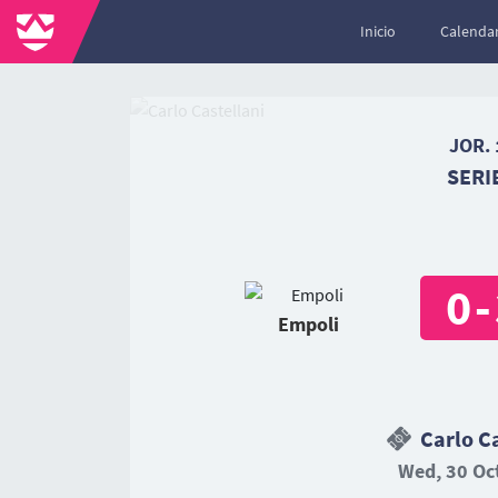
Inicio
Calendar
JOR. 
SERI
0
-
Empoli
Carlo Ca
Wed, 30 Oct