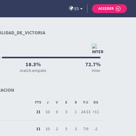
ES
ACCEDER
LIDAD_DE_VICTORIA
18.3%
72.7%
match.empate
Inter
CACION
PTS
J
V
E
D
F:C
DG
21
10
6
3
1
24:13
+11
11
10
2
5
3
7:9
-2