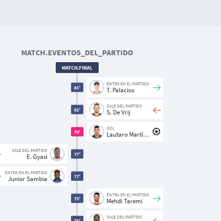
MATCH.EVENTOS_DEL_PARTIDO
MATCH.FINAL
ENTRA EN EL PARTIDO
81'
T. Palacios
SALE DEL PARTIDO
81'
S. De Vrij
GOL
79'
Lautaro Martínez
SALE DEL PARTIDO
77'
E. Gyasi
ENTRA EN EL PARTIDO
77'
Junior Sambia
ENTRA EN EL PARTIDO
75'
Mehdi Taremi
SALE DEL PARTIDO
75'