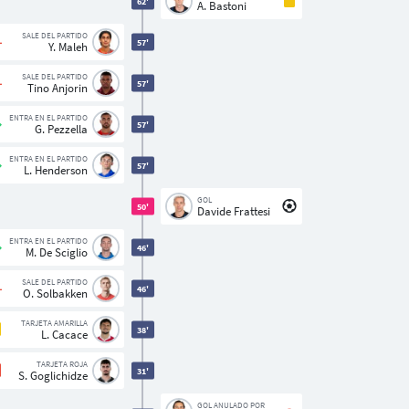
62'
A. Bastoni
SALE DEL PARTIDO
57'
Y. Maleh
SALE DEL PARTIDO
57'
Tino Anjorin
ENTRA EN EL PARTIDO
57'
G. Pezzella
ENTRA EN EL PARTIDO
57'
L. Henderson
GOL
50'
Davide Frattesi
ENTRA EN EL PARTIDO
46'
M. De Sciglio
SALE DEL PARTIDO
46'
O. Solbakken
TARJETA AMARILLA
38'
L. Cacace
TARJETA ROJA
31'
S. Goglichidze
GOL ANULADO POR