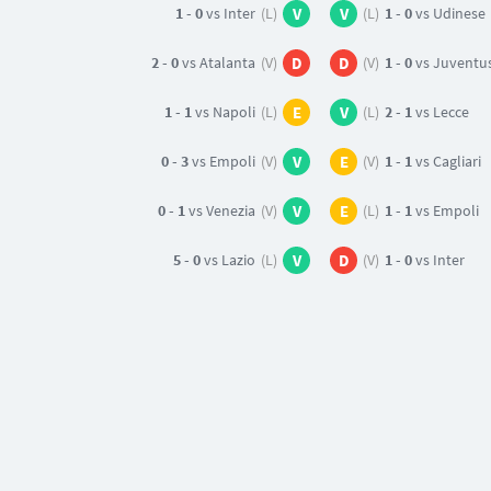
1 - 0
vs Inter
(L)
V
V
(L)
1 - 0
vs Udinese
2 - 0
vs Atalanta
(V)
D
D
(V)
1 - 0
vs Juventu
1 - 1
vs Napoli
(L)
E
V
(L)
2 - 1
vs Lecce
0 - 3
vs Empoli
(V)
V
E
(V)
1 - 1
vs Cagliari
0 - 1
vs Venezia
(V)
V
E
(L)
1 - 1
vs Empoli
5 - 0
vs Lazio
(L)
V
D
(V)
1 - 0
vs Inter