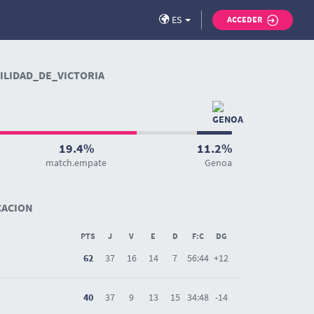
ES
ACCEDER
LIDAD_DE_VICTORIA
19.4%
11.2%
match.empate
Genoa
CACION
PTS
J
V
E
D
F:C
DG
62
37
16
14
7
56:44
+12
40
37
9
13
15
34:48
-14