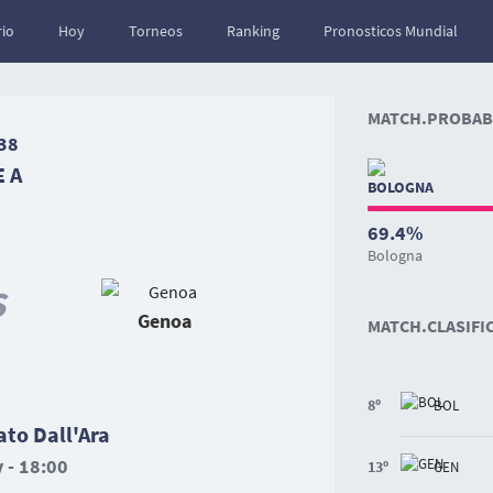
io
Hoy
Torneos
Ranking
Pronosticos Mundial
MATCH.PROBABI
38
E A
69.4%
Bologna
S
Genoa
MATCH.CLASIFI
8º
BOL
to Dall'Ara
 - 18:00
13º
GEN