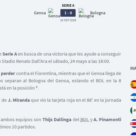
SERIE A
Genoa
1 - 0
Bologna
16 SEP 2018
de
Serie A
en busca de una victoria que les ayude a conseguir
o Stadio Renato Dall'Ara el sábado, 24 mayo a las 18:00.
MA
s
perder
contra el Fiorentina, mientras que el Genoa llega de
s separan al Bologna del Genoa, estando el BOL en la 8
stá en la posición ª.
a de
J. Miranda
que vio la tarjeta roja en el 88' en la jornada
de ambos equipos son
Thijs Dallinga
del
BOL
y
A. Pinamonti
ltimos 10 partidos.