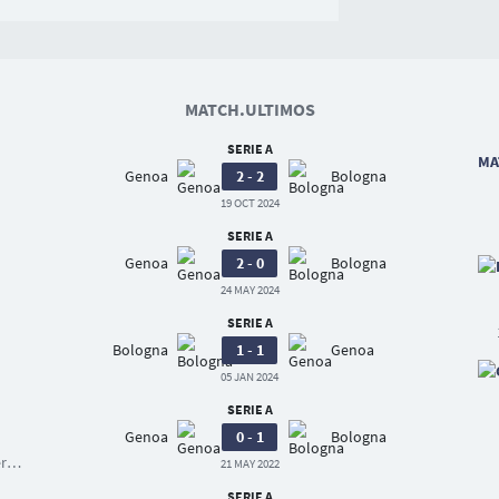
MATCH.ULTIMOS
SERIE A
MA
Genoa
2 - 2
Bologna
19 OCT 2024
SERIE A
Genoa
2 - 0
Bologna
24 MAY 2024
SERIE A
Bologna
1 - 1
Genoa
05 JAN 2024
SERIE A
Genoa
0 - 1
Bologna
na
21 MAY 2022
SERIE A