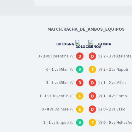
MATCH.RACHA_DE_AMBOS_EQUIPOS
BOLOGNA
GENOA
3 - 2
vs Fiorentina
(V)
D
D
(L)
2 - 3
vs Atalanta
0 - 1
vs Milan
(V)
V
E
(V)
2 - 2
vs Napoli
3 - 1
vs Milan
(V)
D
D
(L)
1 - 2
vs Milan
1 - 1
vs Juventus
(L)
E
D
(V)
1 - 0
vs Como
0 - 0
vs Udinese
(V)
E
D
(L)
0 - 2
vs Lazio
2 - 1
vs Empoli
(L)
V
E
(V)
0 - 0
vs Hellas Vero