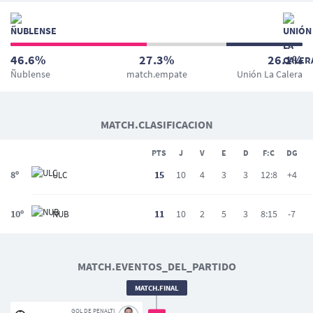
46.6%
27.3%
26.1%
Ñublense
match.empate
Unión La Calera
MATCH.CLASIFICACION
PTS
J
V
E
D
F:C
DG
8º
15
10
4
3
3
12:8
+4
ULC
10º
11
10
2
5
3
8:15
-7
NUB
MATCH.EVENTOS_DEL_PARTIDO
MATCH.FINAL
GOL DE PENALTI