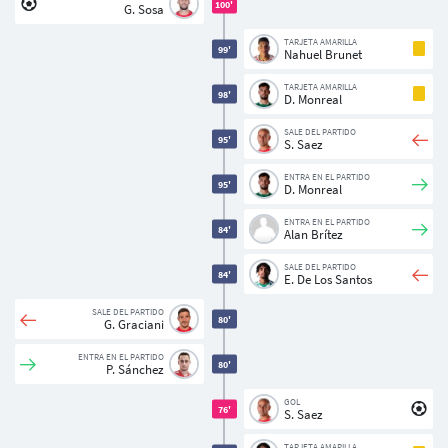
100'
G. Sosa
TARJETA AMARILLA
99'
Nahuel Brunet
TARJETA AMARILLA
98'
D. Monreal
SALE DEL PARTIDO
95'
S. Saez
ENTRA EN EL PARTIDO
95'
D. Monreal
ENTRA EN EL PARTIDO
84'
Alan Brítez
SALE DEL PARTIDO
84'
E. De Los Santos
SALE DEL PARTIDO
80'
G. Graciani
ENTRA EN EL PARTIDO
80'
P. Sánchez
GOL
76'
S. Saez
TARJETA AMARILLA