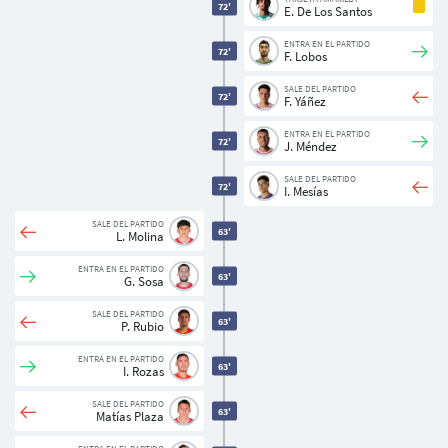
72'
E. De Los Santos
ENTRA EN EL PARTIDO
72'
F. Lobos
SALE DEL PARTIDO
72'
F. Yáñez
ENTRA EN EL PARTIDO
72'
J. Méndez
SALE DEL PARTIDO
72'
I. Mesías
Usuarios
SALE DEL PARTIDO
63'
L. Molina
ENTRA EN EL PARTIDO
63'
G. Sosa
SALE DEL PARTIDO
63'
P. Rubio
ENTRA EN EL PARTIDO
63'
I. Rozas
SALE DEL PARTIDO
63'
Matías Plaza