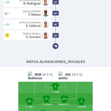
ENTRA EN EL PARTIDO
63'
M. Rodríguez
SALE DEL PARTIDO
46'
F. Mateos
ENTRA EN EL PARTIDO
46'
E. Valencia
TARJETA AMARILLA
25'
G. Graciani
MATCH.ALINEACIONES_INICIALES
NUB
(4-3-3)
ULC
(4-5-1)
1
J. Peña
6
14
25
2
F. Campos
Nahuel Brunet
C. Díaz
J. Saldías