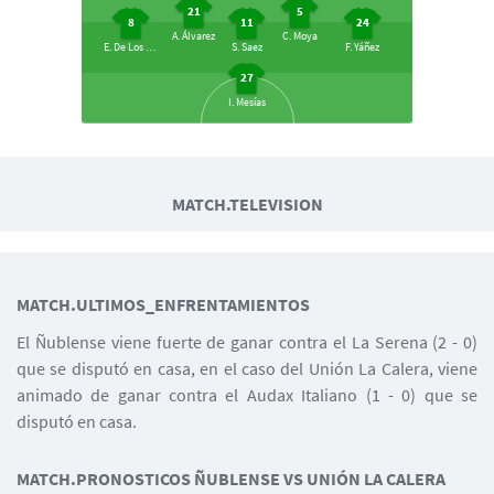
21
5
8
11
24
A. Álvarez
C. Moya
E. De Los Santos
S. Saez
F. Yáñez
27
I. Mesías
28
8
12
L. Molina
G. Graciani
P. Rubio
MATCH.TELEVISION
22
20
21
Matías Plaza
F. Mateos
L. Reyes
14
18
4
2
MATCH.ULTIMOS_ENFRENTAMIENTOS
G. Campusano
B. Cerezo
O. Bosso
C. Labrín
El Ñublense viene fuerte de ganar contra el La Serena (2 - 0)
1
que se disputó en casa, en el caso del Unión La Calera, viene
N. Pérez
animado de ganar contra el Audax Italiano (1 - 0) que se
disputó en casa.
MATCH.PRONOSTICOS ÑUBLENSE VS UNIÓN LA CALERA