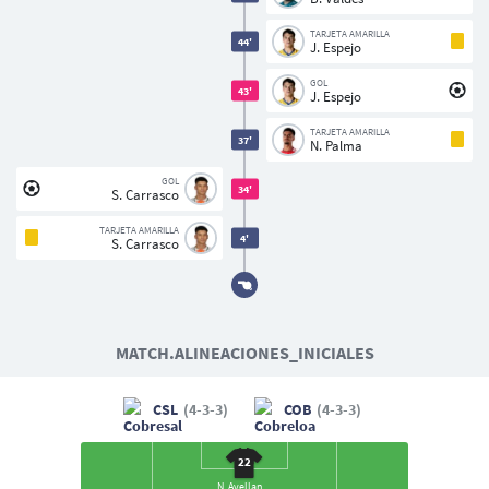
TARJETA AMARILLA
44'
J. Espejo
GOL
43'
J. Espejo
TARJETA AMARILLA
37'
N. Palma
GOL
34'
S. Carrasco
TARJETA AMARILLA
4'
S. Carrasco
MATCH.ALINEACIONES_INICIALES
CSL
(4-3-3)
COB
(4-3-3)
22
N. Avellaneda