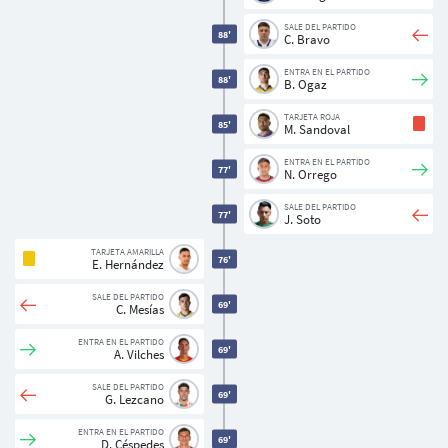
SALE DEL PARTIDO
88'
C. Bravo
ENTRA EN EL PARTIDO
88'
B. Ogaz
TARJETA ROJA
85'
M. Sandoval
ENTRA EN EL PARTIDO
77'
N. Orrego
SALE DEL PARTIDO
77'
J. Soto
TARJETA AMARILLA
76'
E. Hernández
SALE DEL PARTIDO
69'
C. Mesías
ENTRA EN EL PARTIDO
69'
A. Vilches
SALE DEL PARTIDO
69'
G. Lezcano
ENTRA EN EL PARTIDO
69'
D. Céspedes