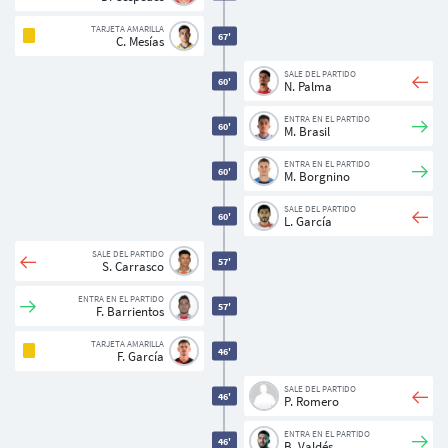
TARJETA AMARILLA
67'
C. Mesías
SALE DEL PARTIDO
60'
N. Palma
ENTRA EN EL PARTIDO
60'
M. Brasil
ENTRA EN EL PARTIDO
60'
M. Borgnino
SALE DEL PARTIDO
60'
L. García
SALE DEL PARTIDO
57'
S. Carrasco
ENTRA EN EL PARTIDO
57'
F. Barrientos
TARJETA AMARILLA
46'
F. García
Usuarios
SALE DEL PARTIDO
46'
P. Romero
ENTRA EN EL PARTIDO
46'
B. Valdés