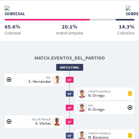
65.6%
20.1%
14.3%
Cobresal
match.empate
Cobreloa
MATCH.EVENTOS_DEL_PARTIDO
MATCH.FINAL
GOL
96'
E. Hernández
TARJETA AMARILLA
94'
N. Orrego
GOL
93'
N. Orrego
GOL DE PENALTI
92'
A. Vilches
TARJETA AMARILLA
89'
M. Borgnino