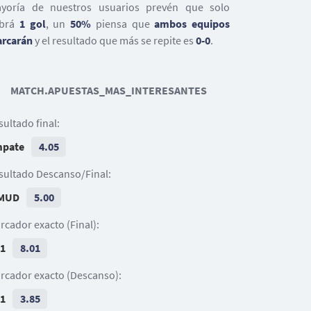
35
5
yoría de nuestros usuarios prevén que solo
Kyle Walker-Peters
Y. Sugawara
Jan Bednarek
Jack Stephens
brá
1 gol
, un
50%
piensa que
ambos equipos
30
rcarán
y el resultado que más se repite es
0-0
.
A. Ramsdale
MATCH.APUESTAS_MAS_INTERESANTES
sultado final:
pate
4.05
sultado Descanso/Final:
MUD
5.00
rcador exacto (Final):
 1
8.01
rcador exacto (Descanso):
 1
3.85