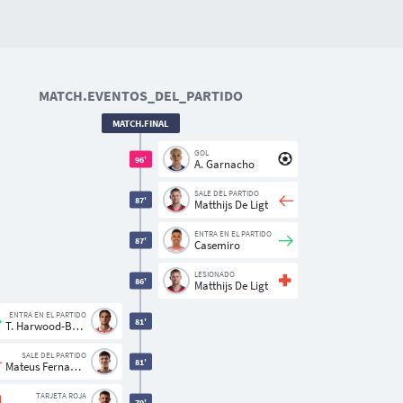
MATCH.EVENTOS_DEL_PARTIDO
MATCH.FINAL
GOL
96'
A. Garnacho
SALE DEL PARTIDO
87'
Matthijs De Ligt
ENTRA EN EL PARTIDO
87'
Casemiro
LESIONADO
86'
Matthijs De Ligt
ENTRA EN EL PARTIDO
81'
T. Harwood-Bellis
SALE DEL PARTIDO
81'
Mateus Fernandes
TARJETA ROJA
79'