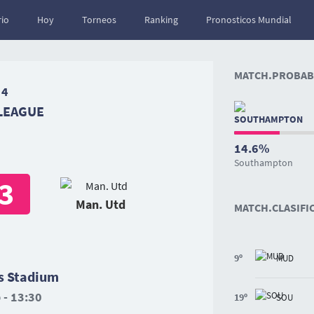
io
Hoy
Torneos
Ranking
Pronosticos Mundial
MATCH.PROBABI
 4
LEAGUE
14.6%
Southampton
3
Man. Utd
MATCH.CLASIFI
9º
MUD
s Stadium
 - 13:30
19º
SOU