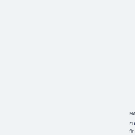
MA
El
fi