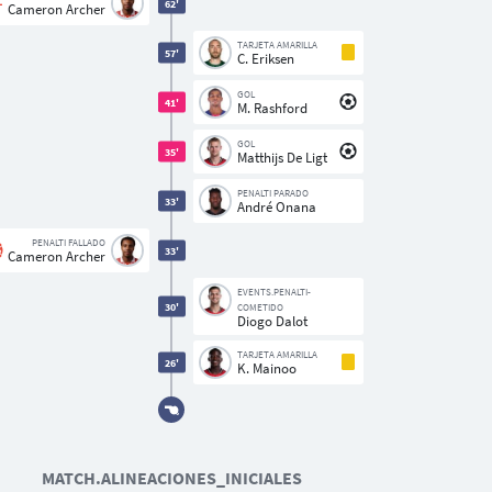
62'
Cameron Archer
TARJETA AMARILLA
57'
C. Eriksen
GOL
41'
M. Rashford
GOL
35'
Matthijs De Ligt
PENALTI PARADO
33'
André Onana
PENALTI FALLADO
33'
Cameron Archer
EVENTS.PENALTI-
30'
COMETIDO
Diogo Dalot
TARJETA AMARILLA
26'
K. Mainoo
MATCH.ALINEACIONES_INICIALES