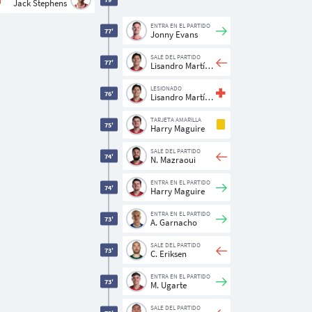
Jack Stephens
ENTRA EN EL PARTIDO
77'
Jonny Evans
SALE DEL PARTIDO
77'
Lisandro Martínez
LESIONADO
76'
Lisandro Martínez
TARJETA AMARILLA
75'
Harry Maguire
SALE DEL PARTIDO
74'
N. Mazraoui
ENTRA EN EL PARTIDO
74'
Harry Maguire
ENTRA EN EL PARTIDO
73'
A. Garnacho
SALE DEL PARTIDO
73'
C. Eriksen
ENTRA EN EL PARTIDO
73'
M. Ugarte
SALE DEL PARTIDO