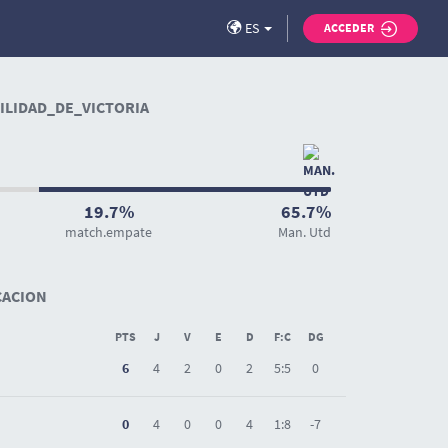
ES
ACCEDER
LIDAD_DE_VICTORIA
19.7%
65.7%
match.empate
Man. Utd
CACION
PTS
J
V
E
D
F:C
DG
6
4
2
0
2
5:5
0
0
4
0
0
4
1:8
-7