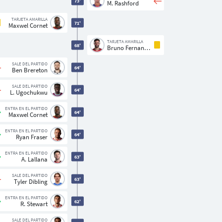
73'
M. Rashford
TARJETA AMARILLA
71'
Maxwel Cornet
TARJETA AMARILLA
68'
Bruno Fernandes
SALE DEL PARTIDO
64'
Ben Brereton
SALE DEL PARTIDO
64'
L. Ugochukwu
ENTRA EN EL PARTIDO
64'
Maxwel Cornet
ENTRA EN EL PARTIDO
64'
Ryan Fraser
ENTRA EN EL PARTIDO
63'
A. Lallana
SALE DEL PARTIDO
63'
Tyler Dibling
ENTRA EN EL PARTIDO
62'
R. Stewart
SALE DEL PARTIDO