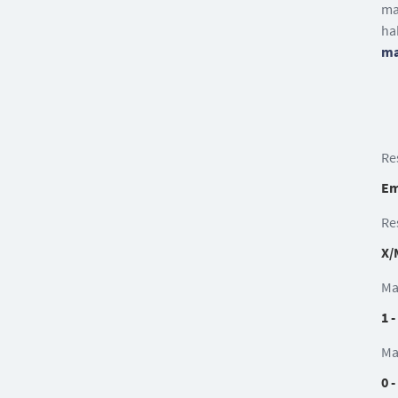
ma
ha
ma
Re
Em
Re
X/
Ma
1 -
Ma
0 -