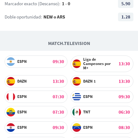
Marcador exacto (Descanso):
1 - 0
5.90
Doble oportunidad:
NEW o ARS
1.28
MATCH.TELEVISION
Liga de
09:30
ESPN
13:30
Campeones por
M+
13:30
13:30
DAZN
DAZN 1
07:30
09:30
ESPN
ESPN
07:30
06:30
ESPN
TNT
09:30
08:30
ESPN
ESPN