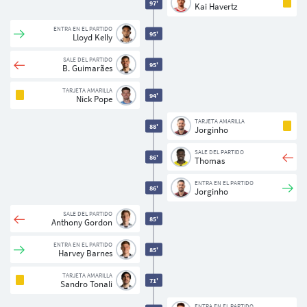
97'
Kai Havertz
ENTRA EN EL PARTIDO
95'
Lloyd Kelly
SALE DEL PARTIDO
95'
B. Guimarães
TARJETA AMARILLA
94'
Nick Pope
TARJETA AMARILLA
88'
Jorginho
SALE DEL PARTIDO
86'
Thomas
ENTRA EN EL PARTIDO
86'
Jorginho
SALE DEL PARTIDO
85'
Anthony Gordon
ENTRA EN EL PARTIDO
85'
Harvey Barnes
TARJETA AMARILLA
71'
Sandro Tonali
ENTRA EN EL PARTIDO