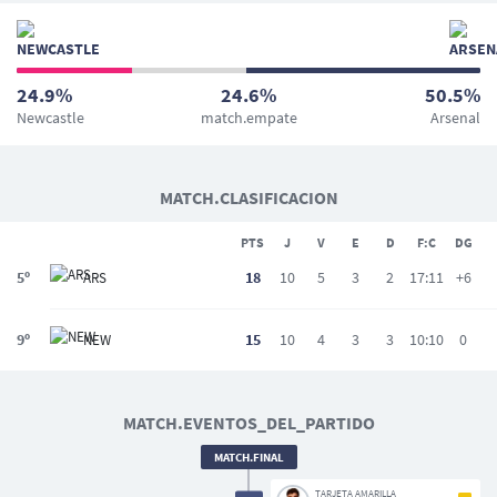
24.9%
24.6%
50.5%
Newcastle
match.empate
Arsenal
MATCH.CLASIFICACION
PTS
J
V
E
D
F:C
DG
5º
18
10
5
3
2
17:11
+6
ARS
9º
15
10
4
3
3
10:10
0
NEW
MATCH.EVENTOS_DEL_PARTIDO
MATCH.FINAL
TARJETA AMARILLA