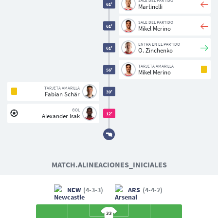
SALE DEL PARTIDO
61'
Martinelli
SALE DEL PARTIDO
61'
Mikel Merino
ENTRA EN EL PARTIDO
61'
O. Zinchenko
TARJETA AMARILLA
Usuarios
56'
Mikel Merino
TARJETA AMARILLA
39'
Fabian Schär
GOL
12'
Alexander Isak
MATCH.ALINEACIONES_INICIALES
NEW
(4-3-3)
ARS
(4-4-2)
22