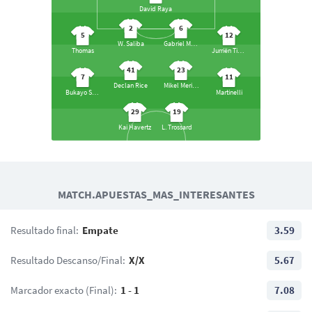
David Raya
2
6
5
12
W. Saliba
Gabriel Magalhães
Thomas
Jurriën Timber
41
23
7
11
Declan Rice
Mikel Merino
Bukayo Saka
Martinelli
29
19
Kai Havertz
L. Trossard
7
10
14
Joelinton
Anthony Gordon
Alexander Isak
MATCH.APUESTAS_MAS_INTERESANTES
28
36
39
Joe Willock
S. Longstaff
B. Guimarães
Resultado final:
Empate
3.59
20
21
33
5
Lewis Hall
T. Livramento
Resultado Descanso/Final:
X/X
5.67
Dan Burn
Fabian Schär
22
Marcador exacto (Final):
1 - 1
7.08
Nick Pope