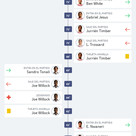
71'
Ben White
ENTRA EN EL PARTIDO
71'
Gabriel Jesus
SALE DEL PARTIDO
71'
Jurriën Timber
SALE DEL PARTIDO
71'
L. Trossard
TARJETA AMARILLA
66'
Jurriën Timber
ENTRA EN EL PARTIDO
65'
Sandro Tonali
SALE DEL PARTIDO
65'
Joe Willock
LESIONADO
64'
Joe Willock
TARJETA AMARILLA
62'
Joe Willock
ENTRA EN EL PARTIDO
61'
E. Nwaneri