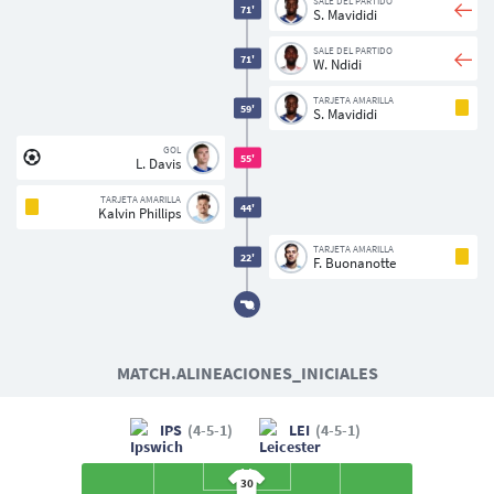
SALE DEL PARTIDO
71'
S. Mavididi
SALE DEL PARTIDO
71'
W. Ndidi
TARJETA AMARILLA
59'
S. Mavididi
GOL
55'
L. Davis
TARJETA AMARILLA
44'
Kalvin Phillips
TARJETA AMARILLA
22'
F. Buonanotte
MATCH.ALINEACIONES_INICIALES
IPS
(4-5-1)
LEI
(4-5-1)
30