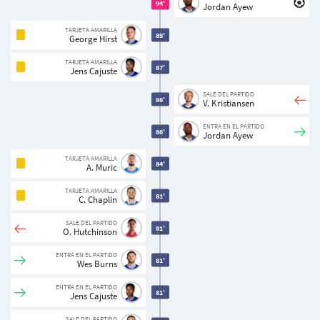
94'
Jordan Ayew
TARJETA AMARILLA
89'
George Hirst
TARJETA AMARILLA
87'
Jens Cajuste
SALE DEL PARTIDO
86'
V. Kristiansen
ENTRA EN EL PARTIDO
86'
Jordan Ayew
TARJETA AMARILLA
84'
A. Muric
TARJETA AMARILLA
81'
C. Chaplin
SALE DEL PARTIDO
81'
O. Hutchinson
ENTRA EN EL PARTIDO
81'
Wes Burns
ENTRA EN EL PARTIDO
81'
Jens Cajuste
SALE DEL PARTIDO