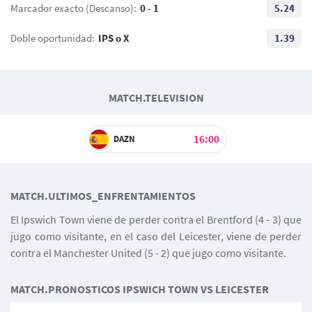
Marcador exacto (Descanso):
0 - 1
5.24
Doble oportunidad:
IPS o X
1.39
MATCH.TELEVISION
16:00
DAZN
MATCH.ULTIMOS_ENFRENTAMIENTOS
El Ipswich Town viene de perder contra el Brentford (4 - 3) que
jugo como visitante, en el caso del Leicester, viene de perder
contra el Manchester United (5 - 2) que jugo como visitante.
MATCH.PRONOSTICOS IPSWICH TOWN VS LEICESTER