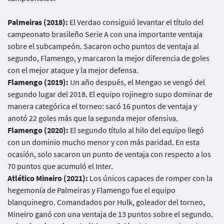
Palmeiras (2018):
El Verdao consiguió levantar el título del
campeonato brasileño Serie A con una importante ventaja
sobre el subcampeón. Sacaron ocho puntos de ventaja al
segundo, Flamengo, y marcaron la mejor diferencia de goles
con el mejor ataque y la mejor defensa.
Flamengo (2019):
Un año después, el Mengao se vengó del
segundo lugar del 2018. El equipo rojinegro supo dominar de
manera categórica el torneo: sacó 16 puntos de ventaja y
anotó 22 goles más que la segunda mejor ofensiva.
Flamengo (2020):
El segundo título al hilo del equipo llegó
con un dominio mucho menor y con más paridad. En esta
ocasión, solo sacaron un punto de ventaja con respecto a los
70 puntos que acumuló el Inter.
Atlético Mineiro (2021):
Los únicos capaces de romper con la
hegemonía de Palmeiras y Flamengo fue el equipo
blanquinegro. Comandados por Hulk, goleador del torneo,
Mineiro ganó con una ventaja de 13 puntos sobre el segundo.