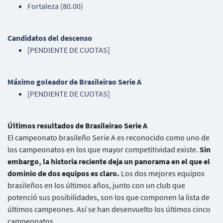
Fortaleza (80.00)
Candidatos del descenso
[PENDIENTE DE CUOTAS]
Máximo goleador de Brasileirao Serie A
[PENDIENTE DE CUOTAS]
Últimos resultados de Brasileirao Serie A
El campeonato brasileño Serie A es reconocido como uno de
los campeonatos en los que mayor competitividad existe.
Sin
embargo, la historia reciente deja un panorama en el que el
dominio de dos equipos es claro.
Los dos mejores equipos
brasileños en los últimos años, junto con un club que
potenció sus posibilidades, son los que componen la lista de
últimos campeones. Así se han desenvuelto los últimos cinco
campeonatos.