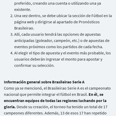
preferido, creando una cuenta o utilizando una ya
existente.
Una vez dentro, se debe ubicar la sección de Fútbol en la
página web y dirigirse al apartado de Pronósticos
Brasileirao.
Allí, cada usuario tendrá las opciones de apuestas
anticipadas (goleador, campeón, etc.) o de apuestas de
eventos próximos como los partidos de cada fecha.
Al elegir el tipo de apuesta y el evento más probable, los
usuarios deberán ingresar el monto para apostar y
confirmar su selección.
Información general sobre Brasileirao Serie A
Como ya se mencionó, el Brasileirao Serie A es el campeonato
nacional que permite integrar el fútbol en Brasil.
En él, se
encuentran equipos de todas las regiones luchando por la
gloria.
Desde su creación, el torneo ha tenido un total de 17
campeones diferentes. Además, 13 de esos 17 han repetido