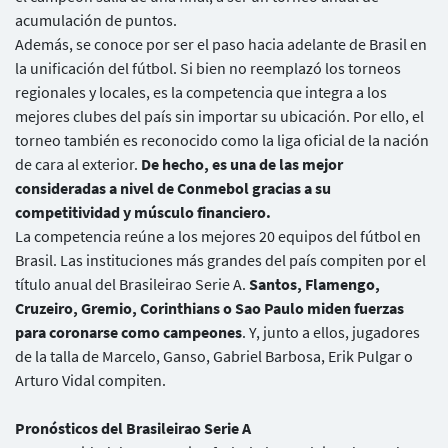
acumulación de puntos.
Además, se conoce por ser el paso hacia adelante de Brasil en
la unificación del fútbol. Si bien no reemplazó los torneos
regionales y locales, es la competencia que integra a los
mejores clubes del país sin importar su ubicación. Por ello, el
torneo también es reconocido como la liga oficial de la nación
de cara al exterior.
De hecho, es una de las mejor
consideradas a nivel de Conmebol gracias a su
competitividad y músculo financiero.
La competencia reúne a los mejores 20 equipos del fútbol en
Brasil. Las instituciones más grandes del país compiten por el
título anual del Brasileirao Serie A.
Santos, Flamengo,
Cruzeiro, Gremio, Corinthians o Sao Paulo miden fuerzas
para coronarse como campeones
. Y, junto a ellos, jugadores
de la talla de Marcelo, Ganso, Gabriel Barbosa, Erik Pulgar o
Arturo Vidal compiten.
Pronósticos del Brasileirao Serie A