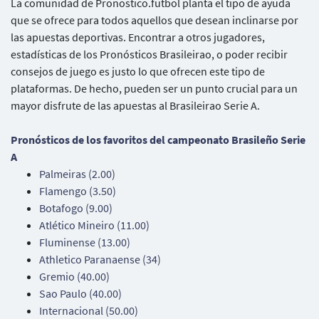
La comunidad de Pronostico.futbol planta el tipo de ayuda
que se ofrece para todos aquellos que desean inclinarse por
las apuestas deportivas. Encontrar a otros jugadores,
estadísticas de los Pronósticos Brasileirao, o poder recibir
consejos de juego es justo lo que ofrecen este tipo de
plataformas. De hecho, pueden ser un punto crucial para un
mayor disfrute de las apuestas al Brasileirao Serie A.
Pronósticos de los favoritos del campeonato Brasileño Serie
A
Palmeiras (2.00)
Flamengo (3.50)
Botafogo (9.00)
Atlético Mineiro (11.00)
Fluminense (13.00)
Athletico Paranaense (34)
Gremio (40.00)
Sao Paulo (40.00)
Internacional (50.00)