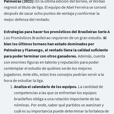
Palmeiras (2022):
En la última edición del torneo, el Verdao
regresó al título de liga. El equipo de Abel Ferreira se coronó
después de sacar ocho puntos de ventaja y conformar la
mejor defensa del rentado.
Usuarios
Estrategias para hacer tus pronósticos del Brasileirao Serie A
Los Pronósticos Brasileirao requieren de un gran estudio.
Si
bien los últimos torneos han estado dominados por
Palmeiras y Flamengo, el rentado tiene la calidad suficiente
para poder terminar con otros ganadores.
Además, cuenta
con enormes figuras en talento y reputación para poder
contemplar el estudio de quiénes serán los mejores
jugadores. Ante ello, estos tres consejos podrían servir a la
hora de estudiar la liga.
Analiza el calendario de los equipos.
La cantidad de
competencias a las que se enfrentan los equipos
brasileños obliga a una rotación importante de las
nóminas. Por ende, saber qué partidos se avecinan y
cuál es su importancia puede determinar la fortaleza de