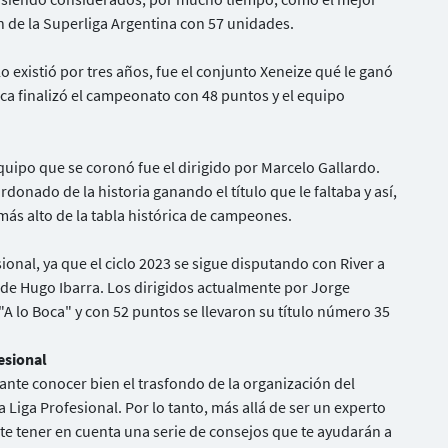
n de la Superliga Argentina con 57 unidades.
o existió por tres años, fue el conjunto Xeneize qué le ganó
oca finalizó el campeonato con 48 puntos y el equipo
equipo que se coronó fue el dirigido por Marcelo Gallardo.
donado de la historia ganando el título que le faltaba y así,
 más alto de la tabla histórica de campeones.
ional, ya que el ciclo 2023 se sigue disputando con River a
rs de Hugo Ibarra. Los dirigidos actualmente por Jorge
"A lo Boca" y con 52 puntos se llevaron su título número 35
esional
nte conocer bien el trasfondo de la organización del
a Liga Profesional. Por lo tanto, más allá de ser un experto
nte tener en cuenta una serie de consejos que te ayudarán a