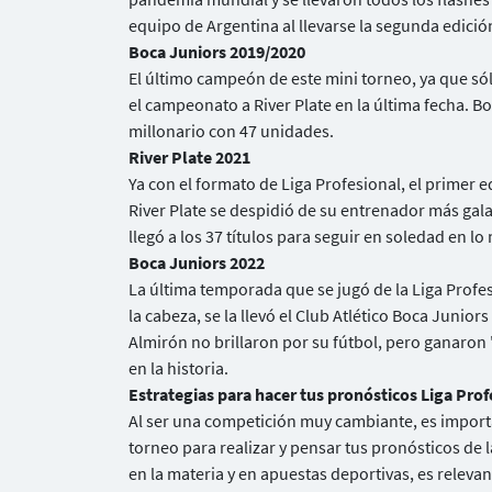
equipo de Argentina al llevarse la segunda edició
Boca Juniors 2019/2020
El último campeón de este mini torneo, ya que sól
el campeonato a River Plate en la última fecha. B
millonario con 47 unidades.
River Plate 2021
Ya con el formato de Liga Profesional, el primer 
River Plate se despidió de su entrenador más galar
llegó a los 37 títulos para seguir en soledad en lo
Boca Juniors 2022
La última temporada que se jugó de la Liga Profes
la cabeza, se la llevó el Club Atlético Boca Junio
Almirón no brillaron por su fútbol, pero ganaron 
en la historia.
Estrategias para hacer tus pronósticos Liga Prof
Al ser una competición muy cambiante, es importa
torneo para realizar y pensar tus pronósticos de l
en la materia y en apuestas deportivas, es releva