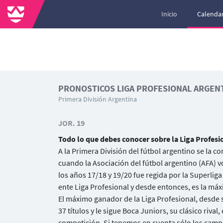
Inicio
Calendar
PRONOSTICOS LIGA PROFESIONAL ARGEN
Primera División Argentina
JOR. 19
Todo lo que debes conocer sobre la Liga Profesi
A la Primera División del fútbol argentino se la
cuando la Asociación del fútbol argentino (AFA) v
los años 17/18 y 19/20 fue regida por la Superlig
ente Liga Profesional y desde entonces, es la má
El máximo ganador de la Liga Profesional, desde su
37 títulos y le sigue Boca Juniors, su clásico riv
competición. Si tenemos en cuenta sólo los campe