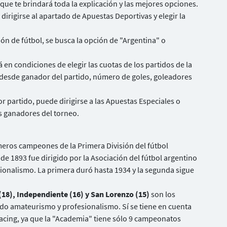
 que te brindará toda la explicación y las mejores opciones.
dirigirse al apartado de Apuestas Deportivas y elegir la
ón de fútbol, se busca la opción de "Argentina" o
 en condiciones de elegir las cuotas de los partidos de la
 desde ganador del partido, número de goles, goleadores
 partido, puede dirigirse a las Apuestas Especiales o
s ganadores del torneo.
meros campeones de la Primera División del fútbol
 de 1893 fue dirigido por la Asociación del fútbol argentino
ionalismo. La primera duró hasta 1934 y la segunda sigue
 (18), Independiente (16) y San Lorenzo (15)
son los
do amateurismo y profesionalismo. Sí se tiene en cuenta
Racing, ya que la "Academia" tiene sólo 9 campeonatos