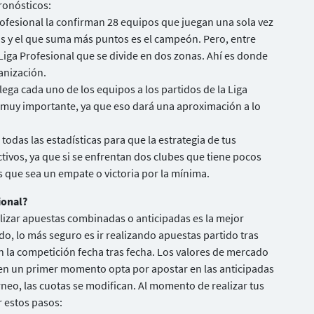
ronósticos:
ofesional la confirman 28 equipos que juegan una sola vez
as y el que suma más puntos es el campeón. Pero, entre
 Liga Profesional que se divide en dos zonas. Ahí es donde
anización.
ega cada uno de los equipos a los partidos de la Liga
s muy importante, ya que eso dará una aproximación a lo
todas las estadísticas para que la estrategia de tus
ctivos, ya que si se enfrentan dos clubes que tiene pocos
es que sea un empate o victoria por la mínima.
ional?
alizar apuestas combinadas o anticipadas es la mejor
o, lo más seguro es ir realizando apuestas partido tras
 la competición fecha tras fecha. Los valores de mercado
 en un primer momento opta por apostar en las anticipadas
neo, las cuotas se modifican. Al momento de realizar tus
r estos pasos: