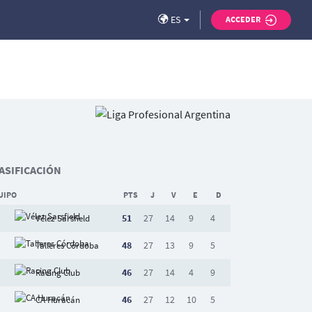
ES
ACCEDER
ASIFICACIÓN
UIPO
PTS
J
V
E
D
51
27
14
9
4
Vélez Sarsfield
48
27
13
9
5
Talleres Córdoba
46
27
14
4
9
Racing Club
46
27
12
10
5
CA Huracán