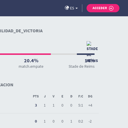
ES
ACCEDER
LIDAD_DE_VICTORIA
20.4%
14%
match.empate
Stade de Reims
CACION
PTS
J
V
E
D
F:C
DG
3
1
1
0
0
5:1
+4
0
1
0
0
1
0:2
-2