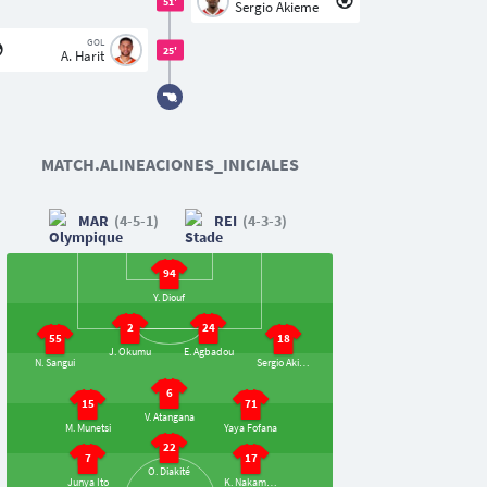
51'
Sergio Akieme
GOL
25'
A. Harit
MATCH.ALINEACIONES_INICIALES
MAR
(4-5-1)
REI
(4-3-3)
94
Y. Diouf
2
24
55
18
J. Okumu
E. Agbadou
N. Sangui
Sergio Akieme
6
15
71
V. Atangana
M. Munetsi
Yaya Fofana
22
7
17
O. Diakité
Junya Ito
K. Nakamura