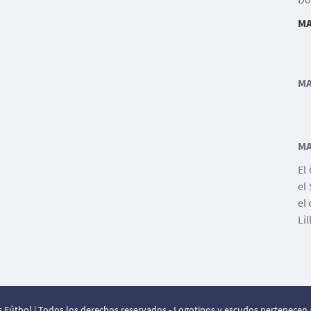
MA
MA
MA
El
el
el
Lil
 Fútbol | Todos los derechos reservados - Logotipos y escudos pertenecen a