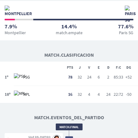
7.9%
14.4%
77.6%
Montpellier
match.empate
Paris SG
MATCH.CLASIFICACION
PTS
J
V
E
D
F:C
DG
1º
78
32
24
6
2
85:33
+52
PSG
18º
16
32
4
4
24
22:72
-50
MPL
MATCH.EVENTOS_DEL_PARTIDO
MATCH.FINAL
SALE DEL PARTIDO