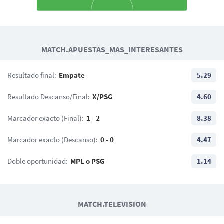
22
70
Khalil Fayad
T. Coulibaly
MATCH.APUESTAS_MAS_INTERESANTES
19
12
13
R. Nzingoula
Jordan Ferri
Joris Chotard
Resultado final:
Empate
5.29
44
29
21
47
27
Théo Chennahi
Enzo Tchato
L. Mincarelli
Yaël Mouanga
Resultado Descanso/Final:
X/PSG
4.60
B. Omeragić
40
Marcador exacto (Final):
1 - 2
8.38
B. Lecomte
Marcador exacto (Descanso):
0 - 0
4.47
Doble oportunidad:
MPL o PSG
1.14
MATCH.TELEVISION