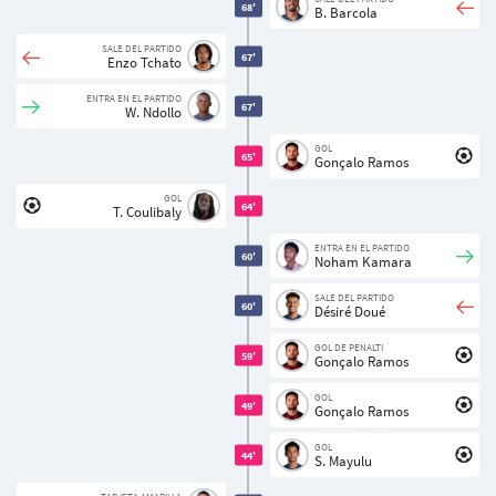
68'
B. Barcola
SALE DEL PARTIDO
67'
Enzo Tchato
ENTRA EN EL PARTIDO
67'
W. Ndollo
GOL
65'
Gonçalo Ramos
GOL
64'
T. Coulibaly
ENTRA EN EL PARTIDO
60'
Noham Kamara
SALE DEL PARTIDO
60'
Désiré Doué
GOL DE PENALTI
59'
Gonçalo Ramos
GOL
49'
Gonçalo Ramos
GOL
44'
S. Mayulu