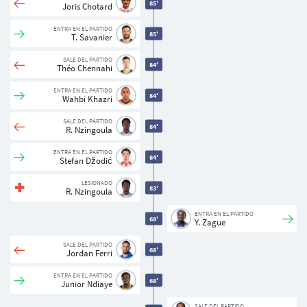
85'
Joris Chotard
ENTRA EN EL PARTIDO
85'
T. Savanier
SALE DEL PARTIDO
84'
Théo Chennahi
ENTRA EN EL PARTIDO
84'
Wahbi Khazri
SALE DEL PARTIDO
84'
R. Nzingoula
ENTRA EN EL PARTIDO
84'
Stefan Džodić
LESIONADO
83'
R. Nzingoula
ENTRA EN EL PARTIDO
68'
Y. Zague
SALE DEL PARTIDO
68'
Jordan Ferri
ENTRA EN EL PARTIDO
68'
Junior Ndiaye
SALE DEL PARTIDO