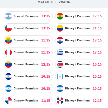
MATCH.TELEVISION
13:15
12:15
Disney+ Premium
Disney+ Premium
13:15
11:15
Disney+ Premium
Disney+ Premium
11:15
13:15
Disney+ Premium
Disney+ Premium
11:15
13:15
Disney+ Premium
Disney+ Premium
12:15
10:15
Disney+ Premium
Disney+ Premium
10:15
10:15
Disney+ Premium
Disney+ Premium
10:15
10:15
Disney+ Premium
Disney+ Premium
11:15
12:15
Disney+ Premium
Disney+ Premium