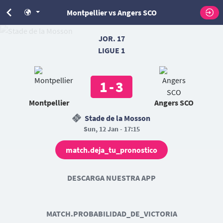
Montpellier vs Angers SCO
JOR. 17
LIGUE 1
1
-
3
Montpellier
Angers SCO
Stade de la Mosson
Sun, 12 Jan - 17:15
match.deja_tu_pronostico
DESCARGA NUESTRA APP
MATCH.PROBABILIDAD_DE_VICTORIA