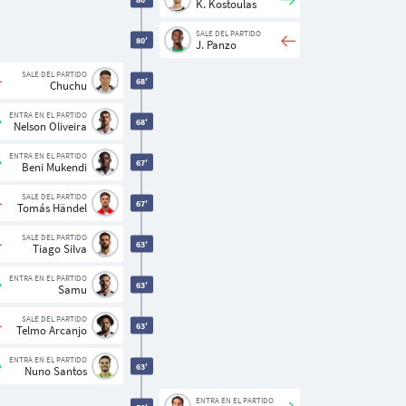
K. Kostoulas
SALE DEL PARTIDO
80'
J. Panzo
SALE DEL PARTIDO
68'
Chuchu
ENTRA EN EL PARTIDO
68'
Nelson Oliveira
ENTRA EN EL PARTIDO
67'
Beni Mukendi
SALE DEL PARTIDO
67'
Tomás Händel
SALE DEL PARTIDO
63'
Tiago Silva
ENTRA EN EL PARTIDO
63'
Samu
SALE DEL PARTIDO
63'
Telmo Arcanjo
ENTRA EN EL PARTIDO
63'
Nuno Santos
ENTRA EN EL PARTIDO