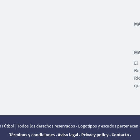
MA
MA
El
Be
Ri
qu
 Fútbol | Todos los derechos reservados - Logotipos y escudos pertenecen a
Términos y condiciones
•
Aviso legal
•
Privacy policy
•
Contacto
•