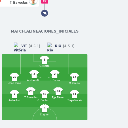
15'
T. Bakoulas
MATCH.ALINEACIONES_INICIALES
VIT
(4-5-1)
RIO
(4-5-1)
1
C. Miszta
3
2
20
17
Andreas Ntoi
J. Panzo
João Tomé
M. Vrousai
29
34
7
80
11
T. Bakoulas
Ege Tiknaz
André Luiz
O. Pohlmann
Tiago Morais
9
Clayton