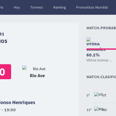
io
Hoy
Torneos
Ranking
Pronosticos Mundial
MATCH.PROBABI
31
NOS
60.1%
Vitória Guimarães
0
Rio Ave
MATCH.CLASIFI
5º
VIT
onso Henriques
 - 19:00
11º
RIO