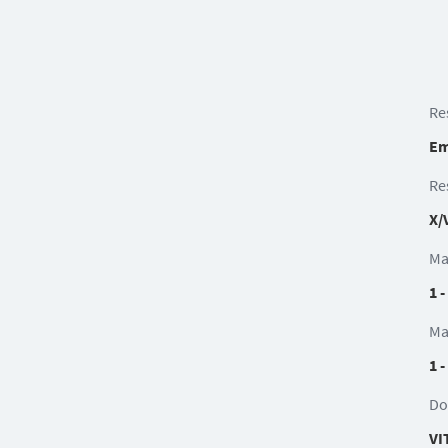
Re
Em
Re
X/
Ma
1 -
Ma
1 -
Do
VI