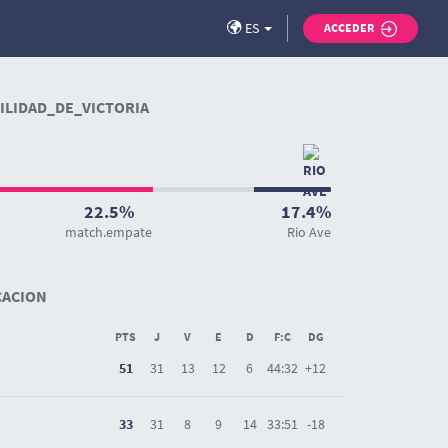
ES
ACCEDER
LIDAD_DE_VICTORIA
22.5%
17.4%
match.empate
Rio Ave
CACION
PTS
J
V
E
D
F:C
DG
51
31
13
12
6
44:32
+12
33
31
8
9
14
33:51
-18