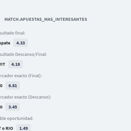
9
Chuchu
71
17
18
MATCH.APUESTAS_MAS_INTERESANTES
8
10
Gustavo
João Mendes
Telmo Arcanjo
Tomás Händel
Tiago Silva
sultado final:
13
2
4
24
João Mendes
Miguel Maga
pate
4.33
Filipe Relvas
T. Borevkovic
14
sultado Descanso/Final:
Bruno Varela
VIT
4.18
rcador exacto (Final):
 0
6.81
rcador exacto (Descanso):
 0
3.45
ble oportunidad:
T o RIO
1.49