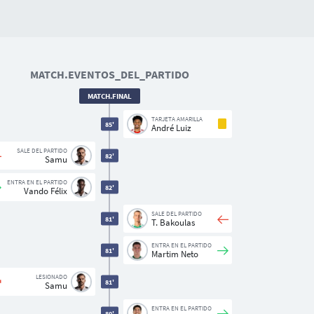
MATCH.EVENTOS_DEL_PARTIDO
MATCH.FINAL
TARJETA AMARILLA
85'
André Luiz
SALE DEL PARTIDO
82'
Samu
ENTRA EN EL PARTIDO
82'
Vando Félix
SALE DEL PARTIDO
81'
T. Bakoulas
ENTRA EN EL PARTIDO
81'
Martim Neto
LESIONADO
81'
Samu
ENTRA EN EL PARTIDO
80'