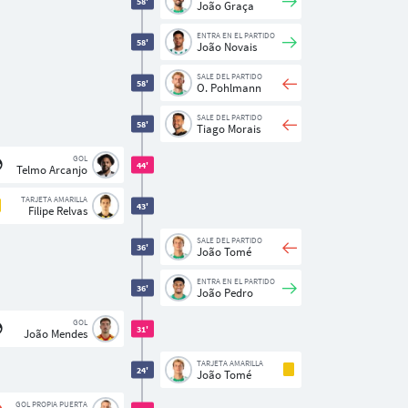
58'
João Graça
ENTRA EN EL PARTIDO
58'
João Novais
SALE DEL PARTIDO
58'
O. Pohlmann
SALE DEL PARTIDO
58'
Tiago Morais
GOL
44'
Telmo Arcanjo
TARJETA AMARILLA
43'
Filipe Relvas
SALE DEL PARTIDO
36'
João Tomé
ENTRA EN EL PARTIDO
36'
João Pedro
GOL
31'
João Mendes
TARJETA AMARILLA
24'
João Tomé
GOL PROPIA PUERTA