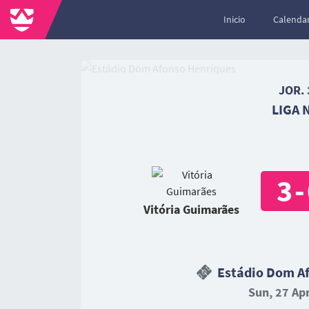
Inicio
Calendar
JOR. 
LIGA 
3
-
Vitória Guimarães
Estádio Dom Af
Sun, 27 Apr