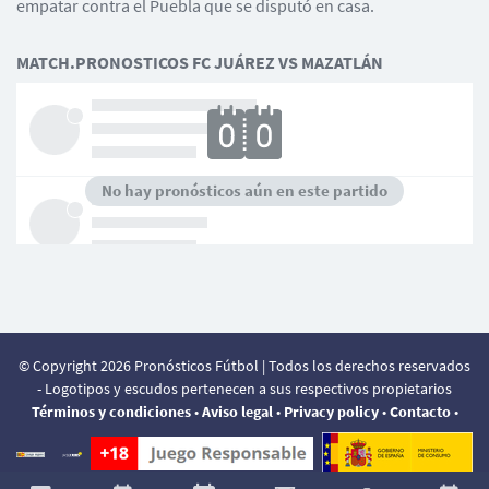
empatar contra el Puebla que se disputó en casa.
MATCH.PRONOSTICOS FC JUÁREZ VS MAZATLÁN
No hay pronósticos aún en este partido
© Copyright 2026 Pronósticos Fútbol | Todos los derechos reservados
- Logotipos y escudos pertenecen a sus respectivos propietarios
Términos y condiciones
•
Aviso legal
•
Privacy policy
•
Contacto
•