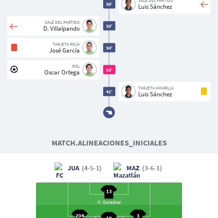
SALE DEL PARTIDO
59'
Luis Sánchez
SALE DEL PARTIDO
59'
D. Villalpando
TARJETA ROJA
54'
José García
GOL
53'
Oscar Ortega
TARJETA AMARILLA
41'
Luis Sánchez
MATCH.ALINEACIONES_INICIALES
JUA
(4-5-1)
MAZ
(3-6-1)
13
H. González
204
3