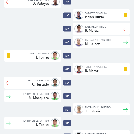
73'
D. Valoyes
TARJETA AMARILLA
71'
Brian Rubio
SALE DEL PARTIDO
68'
R. Meraz
ENTRA EN EL PARTIDO
68'
M. Lainez
TARJETA AMARILLA
65'
Í. Torres
TARJETA AMARILLA
62'
R. Meraz
Usuarios
SALE DEL PARTIDO
59'
A. Hurtado
ENTRA EN EL PARTIDO
59'
M. Mosquera
ENTRA EN EL PARTIDO
59'
J. Colmán
ENTRA EN EL PARTIDO
59'
Í. Torres