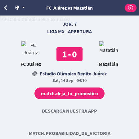
FC Juárez vs Mazatlán
JOR. 7
LIGA MX - APERTURA
1
-
0
FC Juárez
Mazatlán
Estadio Olímpico Benito Juárez
Sat, 14 Sep - 04:10
match.deja_tu_pronostico
DESCARGA NUESTRA APP
MATCH.PROBABILIDAD_DE_VICTORIA