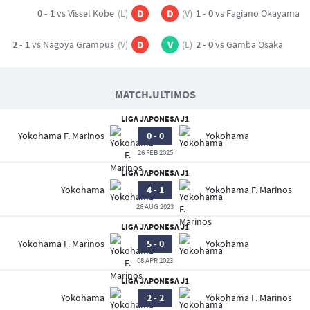
0 - 1
vs Vissel Kobe
(L)
D
D
(V)
1 - 0
vs Fagiano Okayama
2 - 1
vs Nagoya Grampus
(V)
D
V
(L)
2 - 0
vs Gamba Osaka
MATCH.ULTIMOS
LIGA JAPONESA J1
Yokohama F. Marinos
0 - 0
Yokohama
26 FEB 2025
LIGA JAPONESA J1
Yokohama
4 - 1
Yokohama F. Marinos
26 AUG 2023
LIGA JAPONESA J1
Yokohama F. Marinos
5 - 0
Yokohama
Usuarios
08 APR 2023
LIGA JAPONESA J1
Yokohama
2 - 2
Yokohama F. Marinos