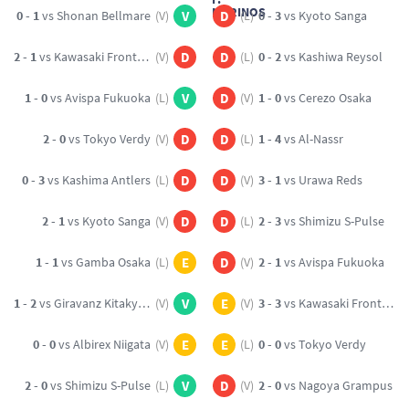
0 - 1
vs Shonan Bellmare
(V)
V
D
(L)
0 - 3
vs Kyoto Sanga
2 - 1
vs Kawasaki Frontale
(V)
D
D
(L)
0 - 2
vs Kashiwa Reysol
1 - 0
vs Avispa Fukuoka
(L)
V
D
(V)
1 - 0
vs Cerezo Osaka
2 - 0
vs Tokyo Verdy
(V)
D
D
(L)
1 - 4
vs Al-Nassr
0 - 3
vs Kashima Antlers
(L)
D
D
(V)
3 - 1
vs Urawa Reds
2 - 1
vs Kyoto Sanga
(V)
D
D
(L)
2 - 3
vs Shimizu S-Pulse
1 - 1
vs Gamba Osaka
(L)
E
D
(V)
2 - 1
vs Avispa Fukuoka
1 - 2
vs Giravanz Kitakyushu
(V)
V
E
(V)
3 - 3
vs Kawasaki Frontale
0 - 0
vs Albirex Niigata
(V)
E
E
(L)
0 - 0
vs Tokyo Verdy
2 - 0
vs Shimizu S-Pulse
(L)
V
D
(V)
2 - 0
vs Nagoya Grampus