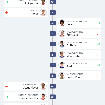
ENTRA EN EL PARTIDO
76'
L. Agoumé
LESIONADO
75'
Peque
ENTRA EN EL PARTIDO
72'
Peter
SALE DEL PARTIDO
72'
Álex Sola
ENTRA EN EL PARTIDO
71'
C. Aleñá
SALE DEL PARTIDO
71'
M. Arambarri
ENTRA EN EL PARTIDO
71'
Gorka
SALE DEL PARTIDO
71'
Carles Pérez
SALE DEL PARTIDO
68'
Jesús Navas
ENTRA EN EL PARTIDO
68'
Juanlu Sánchez