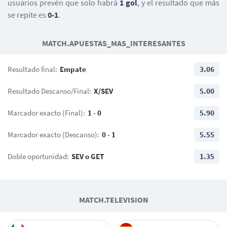
usuarios prevén que solo habrá
1 gol
, y el resultado que más
Marcão
T. Nianzou
Carmona
se repite es
0-1
.
13
Ø. Nyland
MATCH.APUESTAS_MAS_INTERESANTES
Resultado final:
Empate
3.06
Resultado Descanso/Final:
X/SEV
5.00
Marcador exacto (Final):
1 - 0
5.90
Marcador exacto (Descanso):
0 - 1
5.55
Doble oportunidad:
SEV o GET
1.35
MATCH.TELEVISION