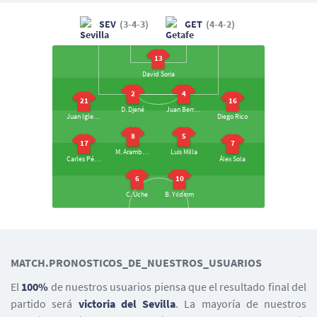
SEV
(3-4-3)
GET
(4-4-2)
13
David Soria
2
4
21
16
D. Djené
Juan Berrocal
Juan Iglesias
Diego Rico
8
5
17
7
M. Arambarri
Luis Milla
Carles Pérez
Álex Sola
6
10
C. Uche
B. Yıldırım
21
14
7
C. Ejuke
Peque
Isaac Romero
MATCH.PRONOSTICOS_DE_NUESTROS_USUARIOS
3
16
20
6
El
100%
de nuestros usuarios piensa que el resultado final del
Adrià Pedrosa
Jesús Navas
Djibril Sow
N. Gudelj
partido será
victoria del Sevilla
. La mayoría de nuestros
23
24
32