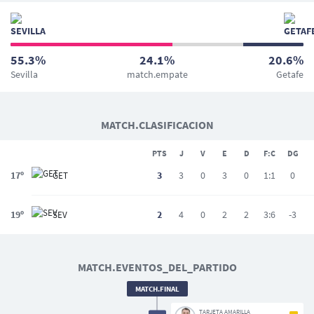
55.3%
24.1%
20.6%
Sevilla
match.empate
Getafe
MATCH.CLASIFICACION
PTS
J
V
E
D
F:C
DG
17º
3
3
0
3
0
1:1
0
GET
19º
2
4
0
2
2
3:6
-3
SEV
MATCH.EVENTOS_DEL_PARTIDO
MATCH.FINAL
TARJETA AMARILLA