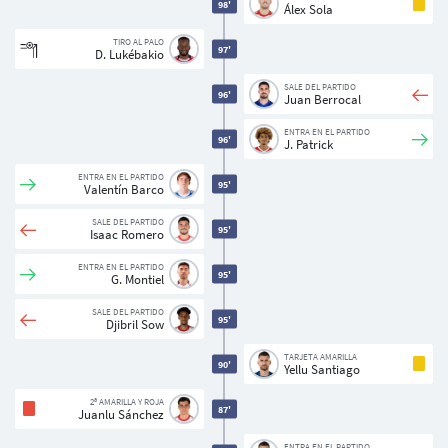
98'
Álex Sola
TIRO AL PALO
97'
D. Lukébakio
SALE DEL PARTIDO
96'
Juan Berrocal
ENTRA EN EL PARTIDO
96'
J. Patrick
ENTRA EN EL PARTIDO
95'
Valentín Barco
SALE DEL PARTIDO
95'
Isaac Romero
ENTRA EN EL PARTIDO
95'
G. Montiel
SALE DEL PARTIDO
95'
Djibril Sow
TARJETA AMARILLA
90'
Yellu Santiago
2ª AMARILLA Y ROJA
87'
Juanlu Sánchez
ENTRA EN EL PARTIDO