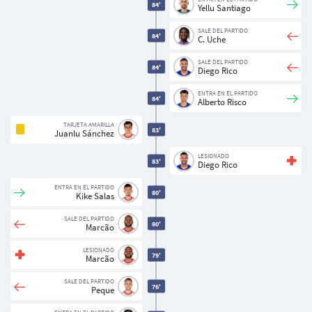
84'
Yellu Santiago
SALE DEL PARTIDO
84'
C. Uche
SALE DEL PARTIDO
84'
Diego Rico
ENTRA EN EL PARTIDO
84'
Alberto Risco
TARJETA AMARILLA
83'
Juanlu Sánchez
LESIONADO
83'
Diego Rico
ENTRA EN EL PARTIDO
80'
Kike Salas
SALE DEL PARTIDO
80'
Marcão
LESIONADO
79'
Marcão
SALE DEL PARTIDO
76'
Peque