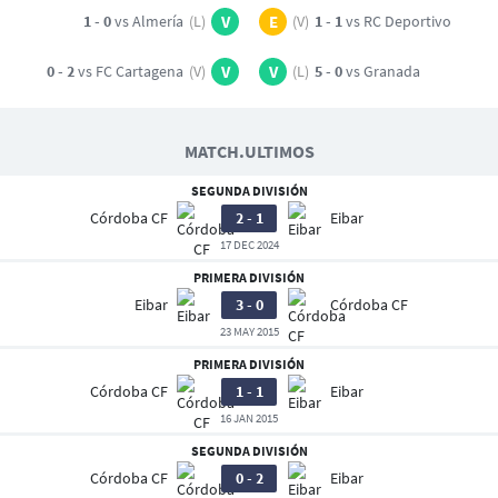
1 - 0
vs Almería
(L)
V
E
(V)
1 - 1
vs RC Deportivo
0 - 2
vs FC Cartagena
(V)
V
V
(L)
5 - 0
vs Granada
MATCH.ULTIMOS
SEGUNDA DIVISIÓN
Córdoba CF
2 - 1
Eibar
17 DEC 2024
PRIMERA DIVISIÓN
Eibar
3 - 0
Córdoba CF
23 MAY 2015
PRIMERA DIVISIÓN
Córdoba CF
1 - 1
Eibar
16 JAN 2015
SEGUNDA DIVISIÓN
Córdoba CF
0 - 2
Eibar