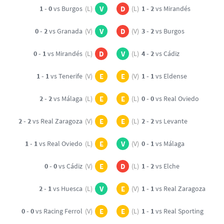
1 - 0
vs Burgos
(L)
V
D
(L)
1 - 2
vs Mirandés
0 - 2
vs Granada
(V)
V
D
(V)
3 - 2
vs Burgos
0 - 1
vs Mirandés
(L)
D
V
(L)
4 - 2
vs Cádiz
1 - 1
vs Tenerife
(V)
E
E
(V)
1 - 1
vs Eldense
2 - 2
vs Málaga
(L)
E
E
(L)
0 - 0
vs Real Oviedo
2 - 2
vs Real Zaragoza
(V)
E
E
(L)
2 - 2
vs Levante
1 - 1
vs Real Oviedo
(L)
E
V
(V)
0 - 1
vs Málaga
0 - 0
vs Cádiz
(V)
E
D
(L)
1 - 2
vs Elche
2 - 1
vs Huesca
(L)
V
E
(V)
1 - 1
vs Real Zaragoza
0 - 0
vs Racing Ferrol
(V)
E
E
(L)
1 - 1
vs Real Sporting