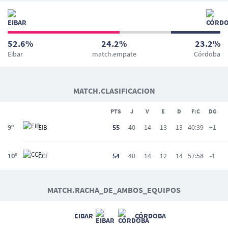
52.6%
24.2%
23.2%
Eibar
match.empate
Córdoba
MATCH.CLASIFICACION
PTS
J
V
E
D
F:C
DG
9º
55
40
14
13
13
40:39
+1
EIB
10º
54
40
14
12
14
57:58
-1
CCF
MATCH.RACHA_DE_AMBOS_EQUIPOS
EIBAR
CÓRDOBA