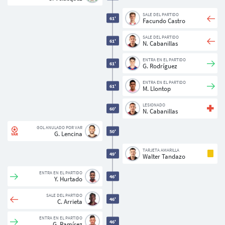
SALE DEL PARTIDO
61'
Facundo Castro
SALE DEL PARTIDO
61'
N. Cabanillas
ENTRA EN EL PARTIDO
61'
G. Rodríguez
ENTRA EN EL PARTIDO
61'
M. Llontop
LESIONADO
60'
N. Cabanillas
GOL ANULADO POR VAR
50'
G. Lencina
TARJETA AMARILLA
49'
Walter Tandazo
ENTRA EN EL PARTIDO
46'
Y. Hurtado
SALE DEL PARTIDO
46'
C. Arrieta
ENTRA EN EL PARTIDO
46'
G. Ramírez