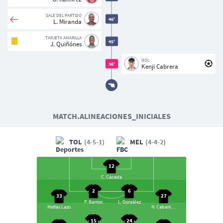
Usuarios
SALE DEL PARTIDO
46'
L. Miranda
TARJETA AMARILLA
45'
J. Quiñónes
GOL
36'
Kenji Cabrera
MATCH.ALINEACIONES_INICIALES
TOL
(4-5-1)
MEL
(4-4-2)
12
C. Cáceda
2
6
33
27
P. Barrios
L. González
Matías Lazo
N. Cabanillas
15
24