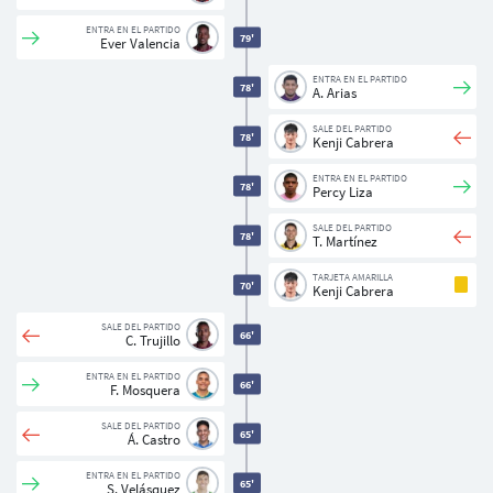
ENTRA EN EL PARTIDO
79'
Ever Valencia
ENTRA EN EL PARTIDO
78'
A. Arias
SALE DEL PARTIDO
78'
Kenji Cabrera
ENTRA EN EL PARTIDO
78'
Percy Liza
SALE DEL PARTIDO
78'
T. Martínez
TARJETA AMARILLA
70'
Kenji Cabrera
SALE DEL PARTIDO
66'
C. Trujillo
ENTRA EN EL PARTIDO
66'
F. Mosquera
SALE DEL PARTIDO
65'
Á. Castro
ENTRA EN EL PARTIDO
65'
S. Velásquez