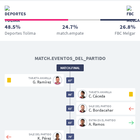
48.5%
24.7%
26.8%
Deportes Tolima
match.empate
FBC Melgar
MATCH.EVENTOS_DEL_PARTIDO
MATCH.FINAL
TARJETA AMARILLA
87'
G. Ramírez
TARJETA AMARILLA
86'
C. Cáceda
SALE DEL PARTIDO
83'
C. Bordacahar
ENTRA EN EL PARTIDO
83'
A. Ramos
SALE DEL PARTIDO
79'
K. Pérez