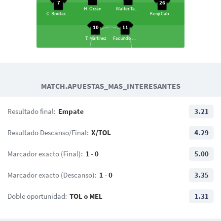
7
26
H. Orzán
Walter Tandazo
C. Bordacahar
Kenji Cabrera
10
11
T. Martínez
Facundo Castro
11
G. Lencina
MATCH.APUESTAS_MAS_INTERESANTES
23
18
28
6
80
Á. Castro
K. Pérez
L. Miranda
C. Trujillo
B. Rovira
Resultado final:
Empate
3.21
20
71
2
3
J. Hernández
C. Arrieta
Resultado Descanso/Final:
X/TOL
4.29
A. Ángulo
J. Quiñónes
22
Marcador exacto (Final):
1 - 0
5.00
C. Fiermarin
Marcador exacto (Descanso):
1 - 0
3.35
Doble oportunidad:
TOL o MEL
1.31