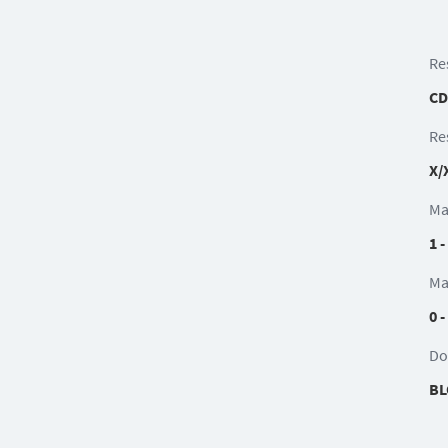
Re
CD
Re
X/
Ma
1 -
Ma
0 -
Do
BL