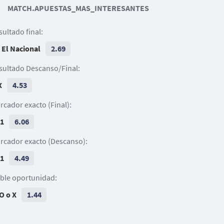
MATCH.APUESTAS_MAS_INTERESANTES
8
50
G. Vadalá
M. Villarroel
D. Alaníz
45
sultado final:
A. Figuera
4
44
21
22
Denilson Durán
M. Enoumba
 El Nacional
2.69
S. Etchebarne
R. Gómez
1
sultado Descanso/Final:
B. Uraezaña
X
4.53
rcador exacto (Final):
 1
6.06
rcador exacto (Descanso):
 1
4.49
ble oportunidad:
O o X
1.44