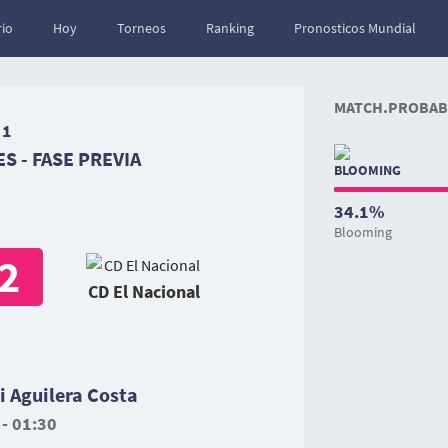
io
Hoy
Torneos
Ranking
Pronosticos Mundial
MATCH.PROBABI
 1
S - FASE PREVIA
34.1%
Blooming
2
CD El Nacional
 Aguilera Costa
 - 01:30