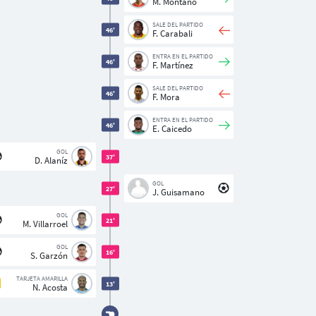
M. Montaño
SALE DEL PARTIDO
46'
F. Carabali
ENTRA EN EL PARTIDO
46'
F. Martínez
SALE DEL PARTIDO
46'
F. Mora
ENTRA EN EL PARTIDO
46'
E. Caicedo
GOL
37'
D. Alaníz
GOL
27'
J. Guisamano
GOL
21'
M. Villarroel
GOL
16'
S. Garzón
TARJETA AMARILLA
13'
N. Acosta