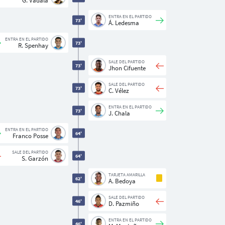
G. Vadalá
ENTRA EN EL PARTIDO
73'
Á. Ledesma
ENTRA EN EL PARTIDO
73'
R. Spenhay
SALE DEL PARTIDO
73'
Jhon Cifuente
SALE DEL PARTIDO
73'
C. Vélez
ENTRA EN EL PARTIDO
73'
J. Chala
ENTRA EN EL PARTIDO
64'
Franco Posse
SALE DEL PARTIDO
64'
S. Garzón
TARJETA AMARILLA
62'
A. Bedoya
SALE DEL PARTIDO
46'
D. Pazmiño
ENTRA EN EL PARTIDO
46'