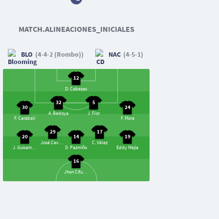
MATCH.ALINEACIONES_INICIALES
BLO
(4-4-2 (Rombo))
NAC
(4-5-1)
12
D. Cabezas
32
5
30
24
A. Bedoya
J. Flor
F. Carabali
F. Mora
29
17
20
14
19
José Cevallos Jr.
C. Vélez
J. Guisamano
D. Pazmiño
Eddy Mejía
16
Jhon Cifuente
7
11
S. Garzón
N. Acosta
10