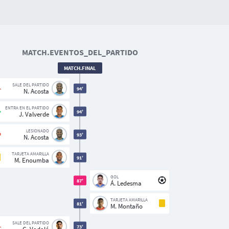
MATCH.EVENTOS_DEL_PARTIDO
MATCH.FINAL
SALE DEL PARTIDO
94'
N. Acosta
ENTRA EN EL PARTIDO
94'
J. Valverde
LESIONADO
93'
N. Acosta
TARJETA AMARILLA
91'
M. Enoumba
GOL
87'
Á. Ledesma
TARJETA AMARILLA
81'
M. Montaño
SALE DEL PARTIDO
73'