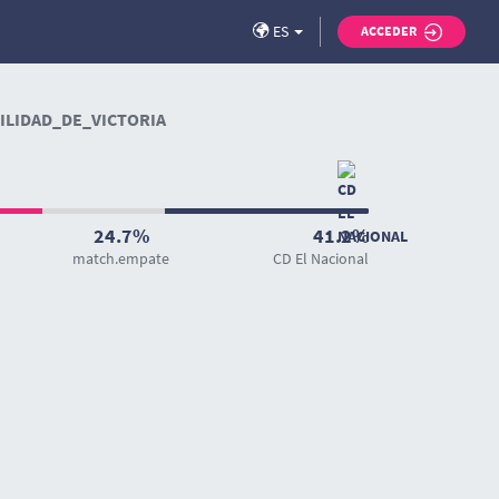
ES
ACCEDER
LIDAD_DE_VICTORIA
24.7%
41.2%
match.empate
CD El Nacional