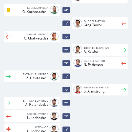
TARJETA AMARILLA
82'
G. Kochorashvili
SALE DEL PARTIDO
79'
Greg Taylor
SALE DEL PARTIDO
79'
G. Chakvetadze
ENTRA EN EL PARTIDO
79'
A. Ralston
SALE DEL PARTIDO
79'
N. Patterson
ENTRA EN EL PARTIDO
79'
Z. Davitashvili
ENTRA EN EL PARTIDO
79'
S. Armstrong
ENTRA EN EL PARTIDO
78'
A. Kalandadze
SALE DEL PARTIDO
78'
L. Lochoshvili
LESIONADO
77'
L. Lochoshvili