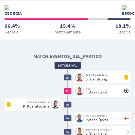
66.4%
15.4%
18.1%
Georgia
match.empate
Escocia
MATCH.EVENTOS_DEL_PARTIDO
MATCH.FINAL
TARJETA AMARILLA
95'
S. Armstrong
GOL
92'
L. Shankland
TARJETA AMARILLA
90'
K. Kvaratskhelia
SALE DEL PARTIDO
86'
Lyndon Dykes
ENTRA EN EL PARTIDO
86'
L. Shankland