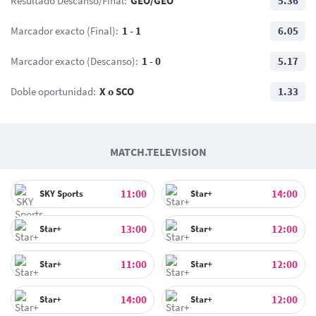
Resultado Descanso/Final:
GEO/GEO
5.36
G. Kashia
12
Marcador exacto (Final):
1 - 1
6.05
G. Mamardashvili
Marcador exacto (Descanso):
1 - 0
5.17
Doble oportunidad:
X o SCO
1.33
MATCH.TELEVISION
11:00
14:00
SKY Sports
Star+
13:00
12:00
Star+
Star+
11:00
12:00
Star+
Star+
14:00
12:00
Star+
Star+