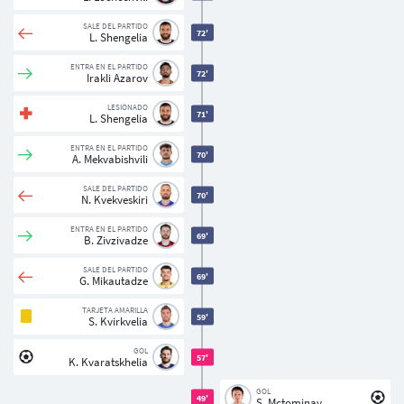
SALE DEL PARTIDO
72'
L. Shengelia
ENTRA EN EL PARTIDO
72'
Irakli Azarov
LESIONADO
71'
L. Shengelia
ENTRA EN EL PARTIDO
70'
A. Mekvabishvili
SALE DEL PARTIDO
70'
N. Kvekveskiri
ENTRA EN EL PARTIDO
69'
B. Zivzivadze
SALE DEL PARTIDO
69'
G. Mikautadze
TARJETA AMARILLA
59'
S. Kvirkvelia
GOL
57'
K. Kvaratskhelia
GOL
49'
S. Mctominay