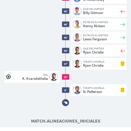
SALE DEL PARTIDO
46'
Billy Gilmour
ENTRA EN EL PARTIDO
46'
Kenny Mclean
ENTRA EN EL PARTIDO
46'
Lewis Ferguson
SALE DEL PARTIDO
46'
Ryan Christie
Usuarios
TARJETA AMARILLA
37'
Ryan Christie
GOL
15'
K. Kvaratskhelia
TARJETA AMARILLA
8'
N. Patterson
MATCH.ALINEACIONES_INICIALES