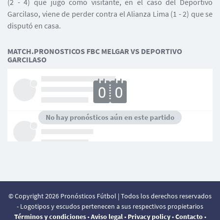
(2 - 4) que jugo como visitante, en el caso del Deportivo
C. Cáceda
Garcilaso, viene de perder contra el Alianza Lima (1 - 2) que se
disputó en casa.
MATCH.PRONOSTICOS FBC MELGAR VS DEPORTIVO
GARCILASO
No hay pronósticos aún en este partido
© Copyright 2026 Pronósticos Fútbol | Todos los derechos reservados
- Logotipos y escudos pertenecen a sus respectivos propietarios
Términos y condiciones
•
Aviso legal
•
Privacy policy
•
Contacto
•