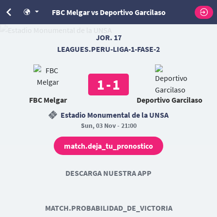
FBC Melgar vs Deportivo Garcilaso
JOR. 17
LEAGUES.PERU-LIGA-1-FASE-2
1
-
1
FBC Melgar
Deportivo Garcilaso
Estadio Monumental de la UNSA
Sun, 03 Nov - 21:00
match.deja_tu_pronostico
DESCARGA NUESTRA APP
MATCH.PROBABILIDAD_DE_VICTORIA