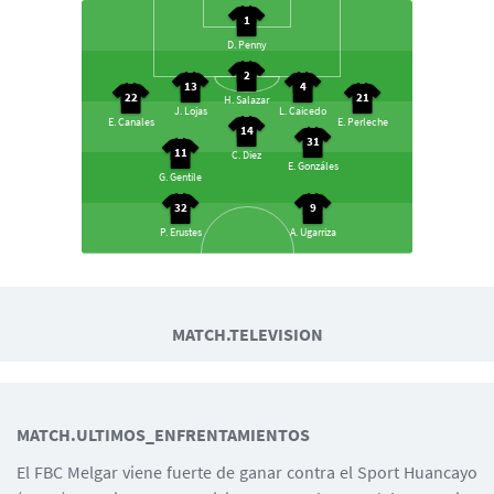
1
D. Penny
2
13
4
22
21
H. Salazar
J. Lojas
L. Caicedo
E. Canales
E. Perleche
14
31
11
C. Diez
E. Gonzáles
G. Gentile
32
9
P. Erustes
A. Ugarriza
10
7
11
T. Martínez
C. Bordacahar
B. Blando
MATCH.TELEVISION
17
4
8
J. Archimbaud
A. Ramos
H. Orzán
19
33
6
2
MATCH.ULTIMOS_ENFRENTAMIENTOS
P. Reyna
Matías Lazo
L. González
L. Galeano
El FBC Melgar viene fuerte de ganar contra el Sport Huancayo
12