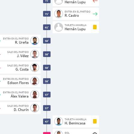
71'
Hernán Lupu
ENTRA EN EL PARTIDO
71'
R. Castro
TARJETA AMARILLA
61'
Hernán Lupu
ENTRA EN EL PARTIDO
58'
R. Ureña
SALE DEL PARTIDO
58'
J. Vélez
SALE DEL PARTIDO
58'
G. Costa
ENTRA EN EL PARTIDO
58'
Edison Flores
ENTRA EN EL PARTIDO
57'
Álex Valera
SALE DEL PARTIDO
57'
D. Churín
TARJETA AMARILLA
47'
H. Benincasa
GOL