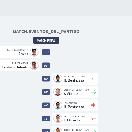
MATCH.EVENTOS_DEL_PARTIDO
MATCH.FINAL
TARJETA AMARILLA
102'
J. Rivera
TARJETA ROJA
97'
Gustavo Dulanto
SALE DEL PARTIDO
82'
H. Benincasa
ENTRA EN EL PARTIDO
82'
Y. Vilchez
LESIONADO
81'
H. Benincasa
SALE DEL PARTIDO
77'
L. Olmedo
ENTRA EN EL PARTIDO
77'