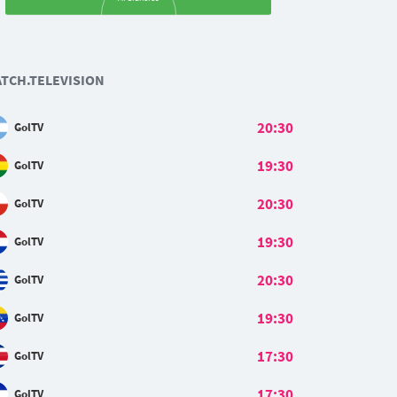
11
15
J. Rivera
D. Churín
TCH.TELEVISION
8
7
23
G. Costa
J. Vélez
J. Murrugarra
20:30
GolTV
27
26
5
29
55
J. Carabali
H. Ancajima
M. Di Benedetto
A. Corzo
19:30
GolTV
Gustavo Dulanto
1
20:30
GolTV
S. Britos
19:30
GolTV
20:30
GolTV
19:30
GolTV
17:30
GolTV
17:30
GolTV