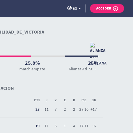
ES
ACCEDER
LIDAD_DE_VICTORIA
25.8%
25%
match.empate
Alianza Atl. Sullana
CACION
PTS
J
V
E
D
F:C
DG
23
11
7
2
2
27:10
+17
19
11
6
1
4
17:11
+6