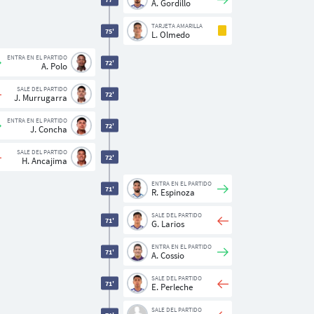
A. Gordillo
TARJETA AMARILLA
75'
L. Olmedo
ENTRA EN EL PARTIDO
72'
A. Polo
SALE DEL PARTIDO
72'
J. Murrugarra
ENTRA EN EL PARTIDO
72'
J. Concha
SALE DEL PARTIDO
72'
H. Ancajima
ENTRA EN EL PARTIDO
71'
R. Espinoza
SALE DEL PARTIDO
71'
G. Larios
ENTRA EN EL PARTIDO
71'
A. Cossio
SALE DEL PARTIDO
71'
E. Perleche
SALE DEL PARTIDO