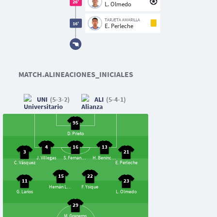
26'
L. Olmedo
TARJETA AMARILLA
16'
E. Perleche
MATCH.ALINEACIONES_INICIALES
UNI
(5-3-2)
ALI
(5-4-1)
95
D. Prieto
4
16
13
3
21
J. Villegas
S. Fernandez
H. Benincasa
C. Vásquez
E. Perleche
15
22
11
23
Hernán Lupu
F. Ysique
G. Larios
L. Olmedo
29
M. Graneros