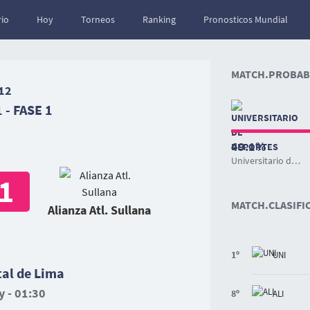
io
Hoy
Torneos
Ranking
Pronosticos Mundial
MATCH.PROBABI
12
 - FASE 1
49.1%
Universitario de Deportes
1
MATCH.CLASIFI
Alianza Atl. Sullana
1º
UNI
l de Lima
 - 01:30
8º
ALI