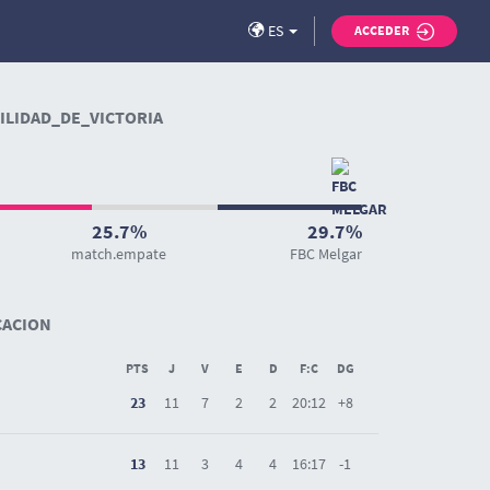
ES
ACCEDER
LIDAD_DE_VICTORIA
25.7%
29.7%
match.empate
FBC Melgar
CACION
PTS
J
V
E
D
F:C
DG
23
11
7
2
2
20:12
+8
13
11
3
4
4
16:17
-1