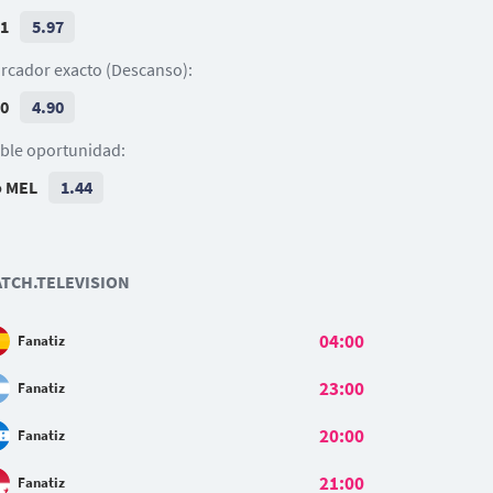
 1
5.97
rcador exacto (Descanso):
 0
4.90
ble oportunidad:
o MEL
1.44
TCH.TELEVISION
04:00
Fanatiz
23:00
Fanatiz
20:00
Fanatiz
21:00
Fanatiz