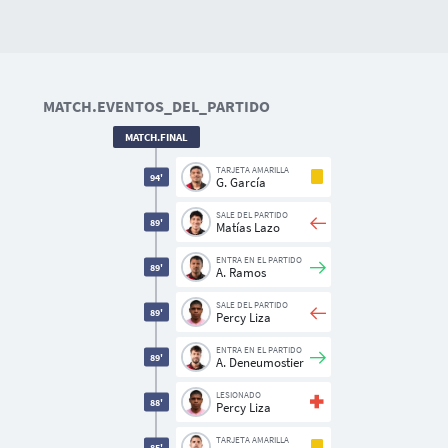
MATCH.EVENTOS_DEL_PARTIDO
MATCH.FINAL
TARJETA AMARILLA
94'
G. García
SALE DEL PARTIDO
89'
Matías Lazo
ENTRA EN EL PARTIDO
89'
A. Ramos
SALE DEL PARTIDO
89'
Percy Liza
ENTRA EN EL PARTIDO
89'
A. Deneumostier
LESIONADO
88'
Percy Liza
TARJETA AMARILLA
85'