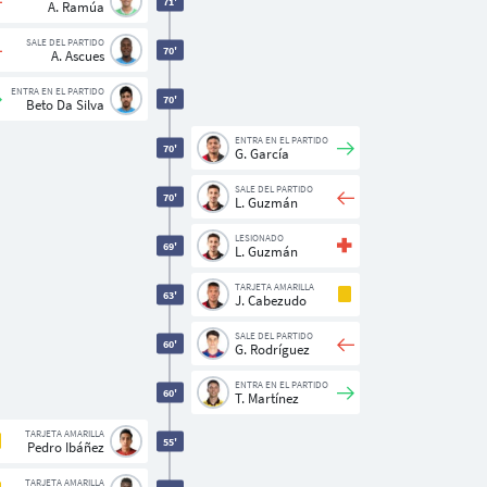
71'
A. Ramúa
SALE DEL PARTIDO
70'
A. Ascues
ENTRA EN EL PARTIDO
70'
Beto Da Silva
ENTRA EN EL PARTIDO
70'
G. García
SALE DEL PARTIDO
70'
L. Guzmán
LESIONADO
69'
L. Guzmán
TARJETA AMARILLA
63'
J. Cabezudo
SALE DEL PARTIDO
60'
G. Rodríguez
ENTRA EN EL PARTIDO
60'
T. Martínez
TARJETA AMARILLA
55'
Pedro Ibáñez
TARJETA AMARILLA