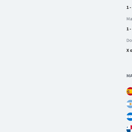
1 -
Ma
1 -
Do
X 
MA