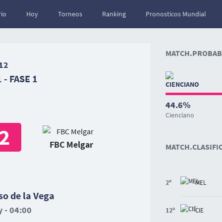
io
Hoy
Torneos
Ranking
Pronosticos Mundial
MATCH.PROBABI
12
 - FASE 1
44.6%
Cienciano
2
FBC Melgar
MATCH.CLASIFI
2º
MEL
so de la Vega
 - 04:00
12º
CIE