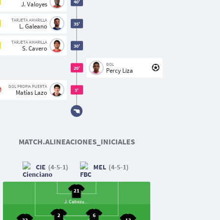
40'
J. Valoyes
TARJETA AMARILLA
35'
L. Galeano
TARJETA AMARILLA
30'
S. Cavero
GOL
20'
Percy Liza
GOL PROPIA PUERTA
3'
Matías Lazo
MATCH.ALINEACIONES_INICIALES
CIE
(4-5-1)
MEL
(4-5-1)
21
J. Cabezudo
2
6