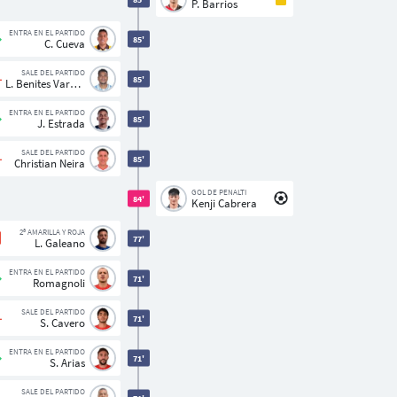
P. Barrios
ENTRA EN EL PARTIDO
85'
C. Cueva
SALE DEL PARTIDO
85'
L. Benites Vargas
ENTRA EN EL PARTIDO
85'
J. Estrada
SALE DEL PARTIDO
85'
Christian Neira
GOL DE PENALTI
84'
Kenji Cabrera
2ª AMARILLA Y ROJA
77'
L. Galeano
ENTRA EN EL PARTIDO
71'
Romagnoli
SALE DEL PARTIDO
71'
S. Cavero
ENTRA EN EL PARTIDO
71'
S. Arias
SALE DEL PARTIDO