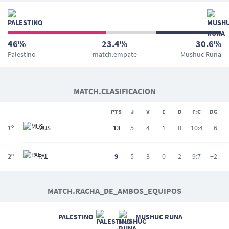
46%
23.4%
30.6%
Palestino
match.empate
Mushuc Runa
MATCH.CLASIFICACION
PTS
J
V
E
D
F:C
DG
1º
13
5
4
1
0
10:4
+6
MUS
2º
9
5
3
0
2
9:7
+2
PAL
MATCH.RACHA_DE_AMBOS_EQUIPOS
PALESTINO
MUSHUC RUNA