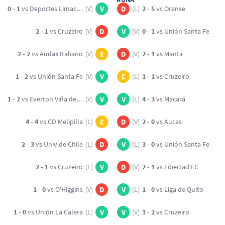
0 - 1
vs Deportes Limache
(V)
V
D
(L)
2 - 5
vs Orense
2 - 1
vs Cruzeiro
(V)
D
V
(V)
0 - 1
vs Unión Santa Fe
2 - 2
vs Audax Italiano
(V)
E
D
(V)
2 - 1
vs Manta
1 - 2
vs Unión Santa Fe
(V)
V
E
(L)
1 - 1
vs Cruzeiro
1 - 2
vs Everton Viña del Mar
(V)
V
V
(L)
4 - 3
vs Macará
4 - 4
vs CD Melipilla
(L)
E
D
(V)
2 - 0
vs Aucas
2 - 3
vs Univ de Chile
(L)
D
V
(L)
3 - 0
vs Unión Santa Fe
2 - 1
vs Cruzeiro
(L)
V
D
(V)
2 - 1
vs Libertad FC
1 - 0
vs O'Higgins
(V)
D
V
(L)
1 - 0
vs Liga de Quito
1 - 0
vs Unión La Calera
(L)
V
V
(V)
1 - 2
vs Cruzeiro