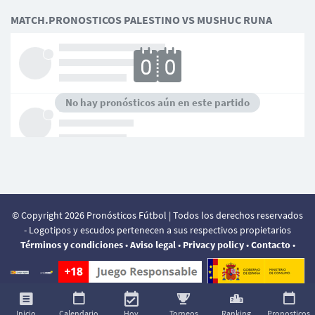
MATCH.PRONOSTICOS PALESTINO VS MUSHUC RUNA
No hay pronósticos aún en este partido
© Copyright 2026 Pronósticos Fútbol | Todos los derechos reservados
- Logotipos y escudos pertenecen a sus respectivos propietarios
Términos y condiciones
•
Aviso legal
•
Privacy policy
•
Contacto
•
Su experiencia en este sitio será mejorada con el uso de
Inicio
Calendario
Hoy
Torneos
Ranking
Pronosticos