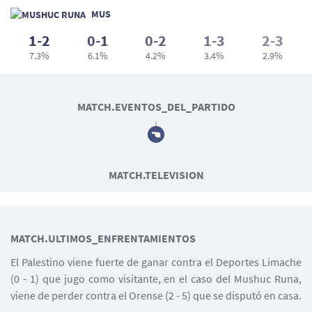
MUS
1-2
0-1
0-2
1-3
2-3
7.3%
6.1%
4.2%
3.4%
2.9%
MATCH.EVENTOS_DEL_PARTIDO
MATCH.TELEVISION
MATCH.ULTIMOS_ENFRENTAMIENTOS
El Palestino viene fuerte de ganar contra el Deportes Limache
(0 - 1) que jugo como visitante, en el caso del Mushuc Runa,
viene de perder contra el Orense (2 - 5) que se disputó en casa.