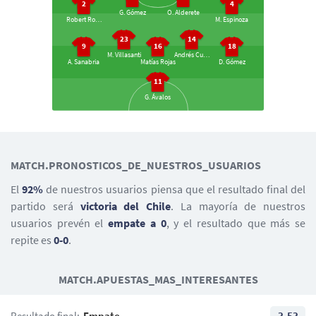
2
4
G. Gómez
O. Alderete
Robert Rojas
M. Espinoza
23
14
9
16
18
M. Villasanti
Andrés Cubas
A. Sanabria
Matías Rojas
D. Gómez
11
G. Ávalos
21
D. Pizarro
MATCH.PRONOSTICOS_DE_NUESTROS_USUARIOS
22
10
19
18
13
Ben Brereton
Alexis Sánchez
V. Dávila
El
92%
de nuestros usuarios piensa que el resultado final del
R. Echeverría
E. Pulgar
partido será
victoria del Chile
. La mayoría de nuestros
4
5
3
17
usuarios prevén el
empate a 0
, y el resultado que más se
Gabriel Suazo
Paulo Diaz
G. Maripán
Gary Medel
repite es
0-0
.
23
B. Cortés
MATCH.APUESTAS_MAS_INTERESANTES
Resultado final:
Empate
3.53