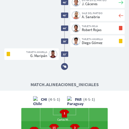
ENTRA EN EL PARTIDO
46'
J. Cáceres
Usuarios
SALE DEL PARTIDO
46'
A. Sanabria
TARJETA ROJA
44'
Robert Rojas
TARJETA AMARILLA
38'
Diego Gómez
TARJETA AMARILLA
22'
G. Maripán
MATCH.ALINEACIONES_INICIALES
CHI
(4-5-1)
PAR
(4-5-1)
1
Carlos Miguel
15
3