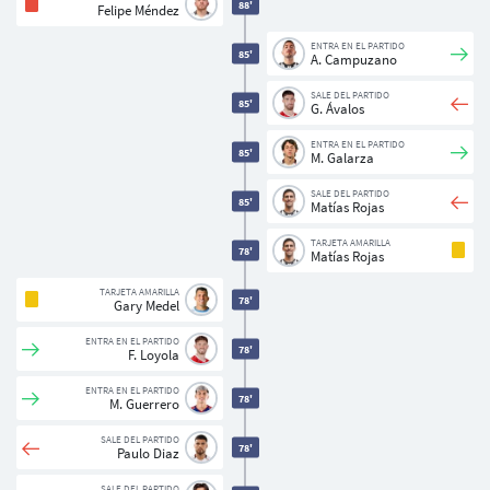
88'
Felipe Méndez
ENTRA EN EL PARTIDO
85'
A. Campuzano
SALE DEL PARTIDO
85'
G. Ávalos
ENTRA EN EL PARTIDO
85'
M. Galarza
SALE DEL PARTIDO
85'
Matías Rojas
TARJETA AMARILLA
78'
Matías Rojas
TARJETA AMARILLA
78'
Gary Medel
ENTRA EN EL PARTIDO
78'
F. Loyola
ENTRA EN EL PARTIDO
78'
M. Guerrero
SALE DEL PARTIDO
78'
Paulo Diaz
SALE DEL PARTIDO