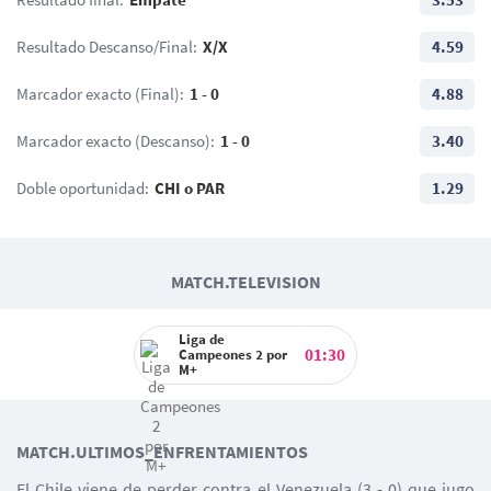
Resultado Descanso/Final:
X/X
4.59
Marcador exacto (Final):
1 - 0
4.88
Marcador exacto (Descanso):
1 - 0
3.40
Doble oportunidad:
CHI o PAR
1.29
MATCH.TELEVISION
Liga de
01:30
Campeones 2 por
M+
MATCH.ULTIMOS_ENFRENTAMIENTOS
El Chile viene de perder contra el Venezuela (3 - 0) que jugo