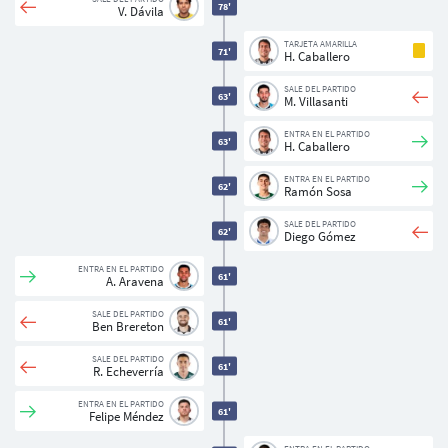
78'
V. Dávila
TARJETA AMARILLA
71'
H. Caballero
SALE DEL PARTIDO
63'
M. Villasanti
ENTRA EN EL PARTIDO
63'
H. Caballero
ENTRA EN EL PARTIDO
62'
Ramón Sosa
SALE DEL PARTIDO
62'
Diego Gómez
ENTRA EN EL PARTIDO
61'
A. Aravena
SALE DEL PARTIDO
61'
Ben Brereton
SALE DEL PARTIDO
61'
R. Echeverría
ENTRA EN EL PARTIDO
61'
Felipe Méndez