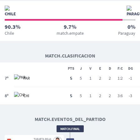
90.3%
9.7%
0%
Chile
match.empate
Paraguay
MATCH.CLASIFICACION
PTS
J
V
E
D
F:C
DG
7º
5
5
1
2
2
1:2
-1
PAR
8º
5
5
1
2
2
3:6
-3
CHI
MATCH.EVENTOS_DEL_PARTIDO
MATCH.FINAL
TARJETA ROJA